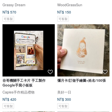
Grassy Dream
WoodGrassSun
NT$ 570
NT$ 150
可客製
可客製
谷哥機關手工卡片 手工製作
彌月卡/訂做手繪圖+姓名/100張
Google手寫小板板
Capies手作精品禮物
美好一日
NT$ 420
NT$ 300
可客製
可客製