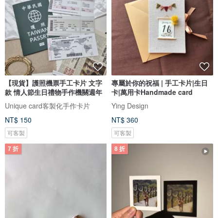
【現貨】護照機票手工卡片 文字
專屬於你的祝福 | 手工卡片|生日
款 情人節生日禮物手作機關週年
卡|萬用卡Handmade card
Unique card客製化手作卡片
Ying Design
NT$ 150
NT$ 360
可客製
可客製
7 折
8 折