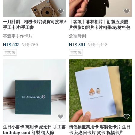
一月計劃 - 相機卡片(現貨可接單)/
丨客製丨菲林相片丨訂製五張照
手工卡片/手工書
片投影幻燈片卡片相冊diy材料包
零壹零手作卡片
念寵時刻
NT$ 532
NT$ 760
NT$ 891
NT$ 1,113
可客製
可客製
生日小書卡 萬用卡 紀念日 手工書
情侶插畫萬用卡 客製化卡片 生日
birthday card 訂製 情人節
卡 紀念日卡片 賀卡 祝福卡片