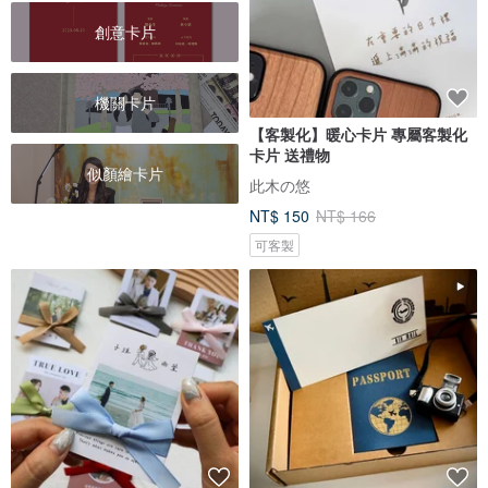
創意卡片
機關卡片
【客製化】暖心卡片 專屬客製化
卡片 送禮物
似顏繪卡片
此木の悠
NT$ 150
NT$ 166
可客製