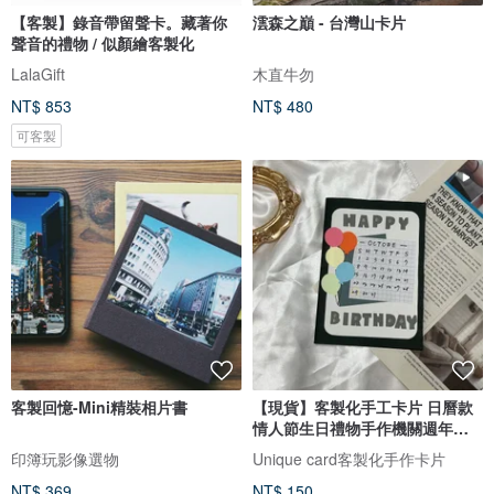
【客製】錄音帶留聲卡。藏著你
澐森之巔 - 台灣山卡片
聲音的禮物 / 似顏繪客製化
LalaGift
木直牛勿
NT$ 853
NT$ 480
可客製
客製回憶-Mini精裝相片書
【現貨】客製化手工卡片 日曆款
情人節生日禮物手作機關週年紀
念
印簿玩影像選物
Unique card客製化手作卡片
NT$ 369
NT$ 150