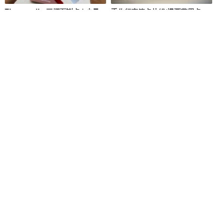
Time studio 三摺頁謝卡 | 少量
手作行李箱卡片組/機票萬用卡
10份起 值得紀念的謝卡 美式雜誌
片/DIY材料包附教學影片
TimeStudio｜客製專門店｜人生大事事務所
月盒兔 Handmade
NT$ 480
NT$ 650
可客製
8 折
免運
父親節卡片【花點時間給你】手
【 現場似顏繪 】婚禮派對 | 週歲
工刺繡相框卡片材料包 / 生日賀卡
紀念 | 企業活動 | 人像速寫
ME.i_handmade
YU STUDIO | 小俞水彩