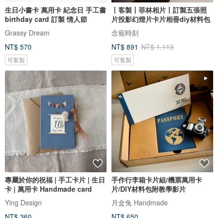
生日小書卡 萬用卡 紀念日 手工書
丨客製丨菲林相片丨訂製五張照
birthday card 訂製 情人節
片投影幻燈片卡片相冊diy材料包
Grassy Dream
念寵時刻
NT$ 570
NT$ 891
NT$ 1,113
可客製
可客製
專屬於你的祝福 | 手工卡片 | 生日
手作行李箱卡片組/機票萬用卡
卡 | 萬用卡 Handmade card
片/DIY材料包附教學影片
Ying Design
月盒兔 Handmade
NT$ 360
NT$ 650