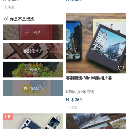
可客製
你是不是想找
手工卡片
客製化卡片
生日卡片
客製回憶-Mini精裝相片書
週年紀念卡
印簿玩影像選物
NT$ 369
可客製
7 折