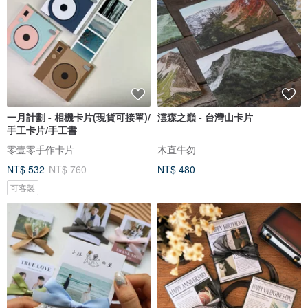
一月計劃 - 相機卡片(現貨可接單)/
澐森之巔 - 台灣山卡片
手工卡片/手工書
零壹零手作卡片
木直牛勿
NT$ 532
NT$ 760
NT$ 480
可客製