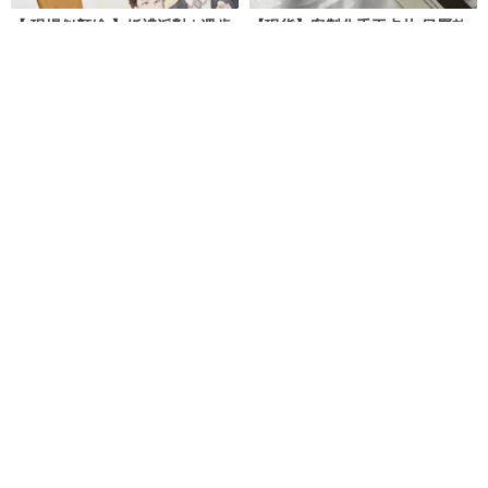
【 現場似顏繪 】婚禮派對 | 週歲
【現貨】客製化手工卡片 日曆款
紀念 | 企業活動 | 人像速寫
情人節生日禮物手作機關週年紀
念
YU STUDIO | 小俞水彩
Unique card客製化手作卡片
NT$ 300
NT$ 150
可客製
可客製
免運
9 折
【客製化】暖心卡片 專屬客製化
POPPERONI 愛情驚喜爆炸卡片
卡片 送禮物
手工紙花 情人節告白專用
此木の悠
POPPERONI