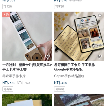
NT$ 369
NT$ 370
NT$ 420
可客製
可客製
7 折
一月計劃 - 相機卡片(現貨可接單)/
谷哥機關手工卡片 手工製作
手工卡片/手工書
Google手寫小板板
零壹零手作卡片
Capies手作精品禮物
NT$ 532
NT$ 760
NT$ 420
可客製
可客製