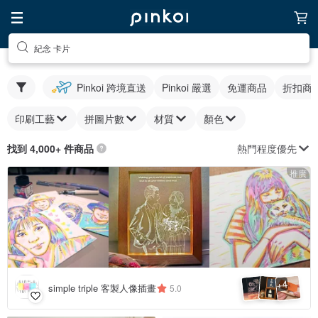
紀念 卡片
Pinkoi 跨境直送
Pinkoi 嚴選
免運商品
折扣商
印刷工藝
拼圖片數
材質
顏色
熱門程度優先
找到 4,000+ 件商品
推廣
4
+
simple triple 客製人像插畫
5.0