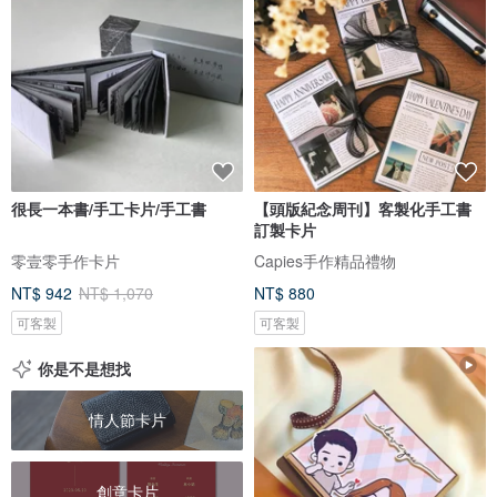
很長一本書/手工卡片/手工書
【頭版紀念周刊】客製化手工書
訂製卡片
零壹零手作卡片
Capies手作精品禮物
NT$ 942
NT$ 1,070
NT$ 880
可客製
可客製
你是不是想找
情人節卡片
創意卡片