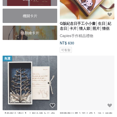
機關卡片
Q版紀念日手工小小書│生日│紀
念日│卡片│情人節│照片│情侶
似顏繪卡片
Capies手作精品禮物
NT$ 630
可客製
免運
【客製化禮物】木製立體卡片/守
閃亮亮的愛之正中我心-情人節專