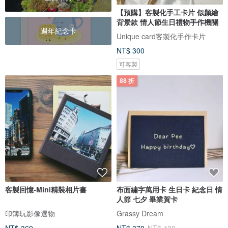
【預購】客製化手工卡片 似顏繪
背景款 情人節生日禮物手作機關
週年紀念卡
Unique card客製化手作卡片
NT$ 300
可客製
88 折
客製回憶-Mini精裝相片書
布面繡字萬用卡 生日卡 紀念日 情
人節 七夕 畢業賀卡
印簿玩影像選物
Grassy Dream