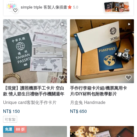
4
+
simple triple 客製人像插畫
5.0
【現貨】護照機票手工卡片 空白
手作行李箱卡片組/機票萬用卡
款 情人節生日禮物手作機關週年
片/DIY材料包附教學影片
Unique card客製化手作卡片
月盒兔 Handmade
NT$ 150
NT$ 650
可客製
免運
88 折