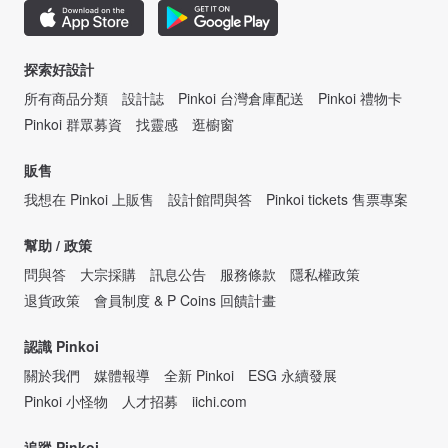
探索好設計
所有商品分類
設計誌
Pinkoi 台灣倉庫配送
Pinkoi 禮物卡
Pinkoi 群眾募資
找靈感
逛櫥窗
販售
我想在 Pinkoi 上販售
設計館問與答
Pinkoi tickets 售票專案
幫助 / 政策
問與答
大宗採購
訊息公告
服務條款
隱私權政策
退貨政策
會員制度 & P Coins 回饋計畫
認識 Pinkoi
關於我們
媒體報導
全新 Pinkoi
ESG 永續發展
Pinkoi 小怪物
人才招募
iichi.com
追蹤 Pinkoi