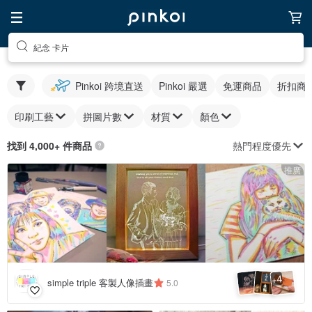
紀念 卡片
Pinkoi 跨境直送
Pinkoi 嚴選
免運商品
折扣商
印刷工藝
拼圖片數
材質
顏色
熱門程度優先
找到 4,000+ 件商品
推廣
4
+
simple triple 客製人像插畫
5.0