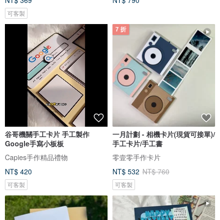
NT$ 369
NT$ 790
可客製
7 折
谷哥機關手工卡片 手工製作
一月計劃 - 相機卡片(現貨可接單)/
Google手寫小板板
手工卡片/手工書
Capies手作精品禮物
零壹零手作卡片
NT$ 420
NT$ 532
NT$ 760
可客製
可客製