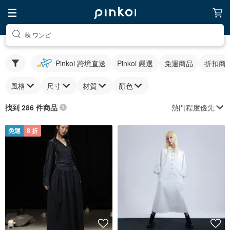
秋 ワンピ
Pinkoi 跨境直送
Pinkoi 嚴選
免運商品
折扣商
風格
尺寸
材質
顏色
熱門程度優先
找到 286 件商品
免運
8 折