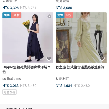
豆屋製 衣
寬寬製造
NT$ 3,328
NT$ 3,781
NT$ 3,080
免運
88 折
免運
8 折
Ripple無袖荷葉開襟綁帶洋裝 2
秋之盡 法式復古溫柔絲絨連身裙
色
so that's me
枕夢村莊
NT$ 3,063
NT$ 3,480
NT$ 1,984
NT$ 2,480
綠色友善