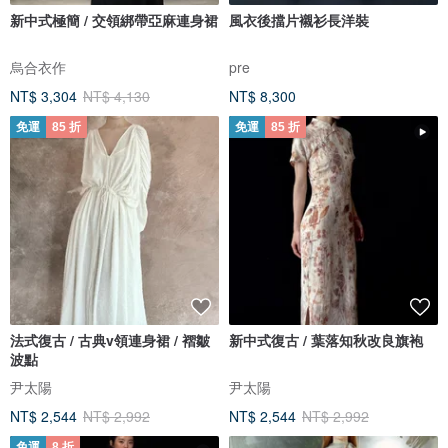
新中式極簡 / 交領綁帶亞麻連身裙
風衣後擋片襯衫長洋裝
烏合衣作
pre
NT$ 3,304
NT$ 4,130
NT$ 8,300
免運
85 折
免運
85 折
法式復古 / 古典v領連身裙 / 褶皺
新中式復古 / 葉落知秋改良旗袍
波點
尹太陽
尹太陽
NT$ 2,544
NT$ 2,992
NT$ 2,544
NT$ 2,992
免運
8 折