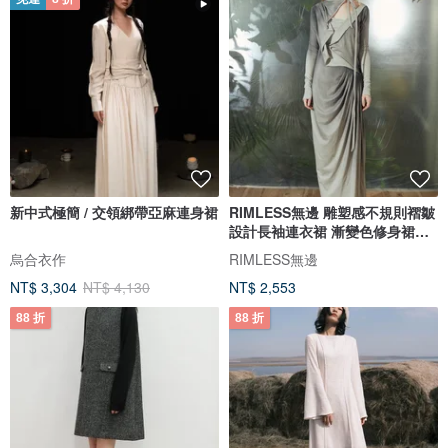
新中式極簡 / 交領綁帶亞麻連身裙
RIMLESS無邊 雕塑感不規則褶皺
設計長袖連衣裙 漸變色修身裙秋
款
烏合衣作
RIMLESS無邊
NT$ 3,304
NT$ 4,130
NT$ 2,553
88 折
88 折