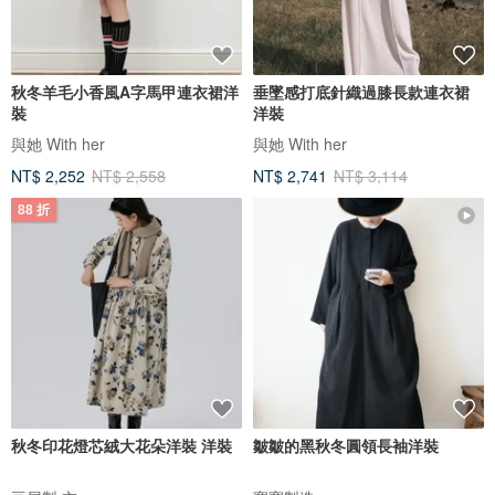
秋冬羊毛小香風A字馬甲連衣裙洋
垂墜感打底針織過膝長款連衣裙
裝
洋裝
與她 With her
與她 With her
NT$ 2,252
NT$ 2,558
NT$ 2,741
NT$ 3,114
88 折
秋冬印花燈芯絨大花朵洋裝 洋裝
皺皺的黑秋冬圓領長袖洋裝