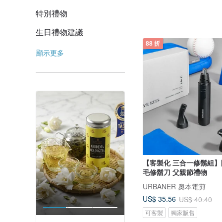
特別禮物
生日禮物建議
88 折
顯示更多
【客製化 三合一修鬍組】
毛修鬍刀 父親節禮物
URBANER 奧本電剪
US$ 35.56
US$ 40.40
可客製
獨家販售