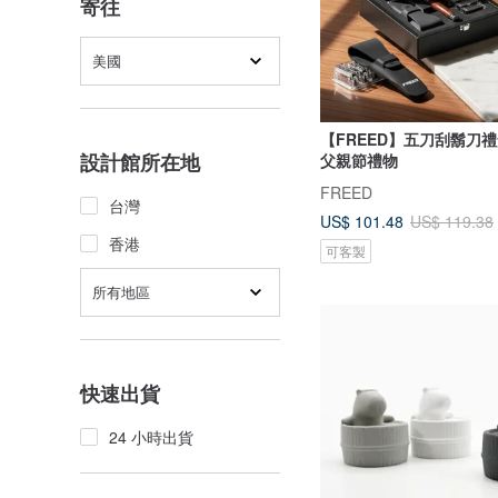
寄往
美國
【FREED】五刀刮鬍刀禮
設計館所在地
父親節禮物
FREED
台灣
US$ 101.48
US$ 119.38
香港
可客製
所有地區
快速出貨
24 小時出貨