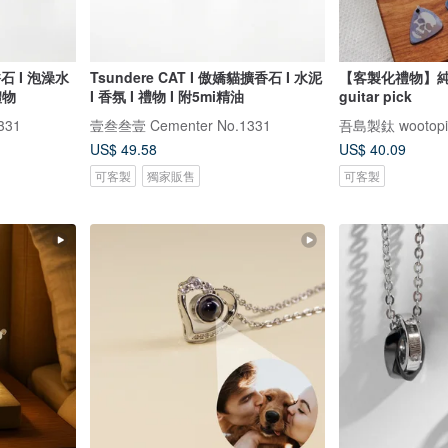
香石 I 泡澡水
Tsundere CAT I 傲嬌貓擴香石 I 水泥
【客製化禮物】
禮物
I 香氛 I 禮物 I 附5mi精油
guitar pick
331
壹叁叁壹 Cementer No.1331
吾島製鈦 wootopia 
US$ 49.58
US$ 40.09
可客製
獨家販售
可客製