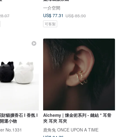
一介空間
US$ 77.31
28.07
US$ 85.90
可客製
I 招財貓擴香石 I 香氛 I
Alchemy | 煉金術系列 - 鏈結 * 耳骨
年開運小物
夾 耳夾 耳夾
r No.1331
鹿角兔 ONCE UPON A TIME