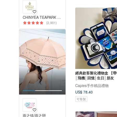
CHINYEA TEAPARK 沁意茶苑
(2,901)
經典款客製化禮物盒 【
│飛機│回憶│生日│朋友
Capies手作精品禮物
US$ 78.40
可客製
雨之情/雨之戀