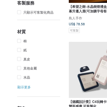
客製服務
【希望之樹-水晶樹燈禮
幕升遷入厝(可加購字母
只顯示可客製化商品
島人手作
US$ 78.58
可客製
材質
棉
紙
真皮
其他金屬
水晶
顯示更多
【德國設計獎】C4玩轉卡
雙面感應 可客製化