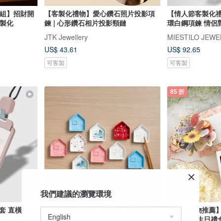
盒組】招財開
【客製化禮物】愛心鑽石照片投影項
【情人節客製化
客製化
鍊 | 心形鑽石相片投影頸鏈
環白鋼項鍊 情侶
JTK Jewellery
MIESTILO JEWE
US$ 43.61
US$ 92.65
可客製
可客製
85 折
我們建議的瀏覽環境
套 直橫共用
【小房子醬油碟】筷醬在一起禮盒組
【熱門禮物推薦
(彩色)
花束禮盒 生日禮