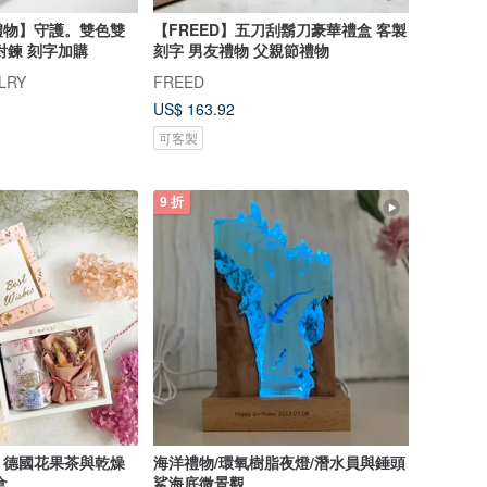
禮物】守護。雙色雙
【FREED】五刀刮鬍刀豪華禮盒 客製
對鍊 刻字加購
刻字 男友禮物 父親節禮物
LRY
FREED
US$ 163.92
可客製
9 折
】德國花果茶與乾燥
海洋禮物/環氧樹脂夜燈/潛水員與錘頭
盒
鯊海底微景觀