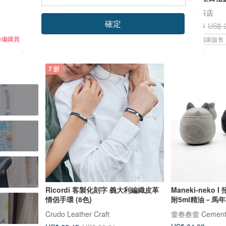
Mao’s 樂陶陶
森小姐的茶店
確定
US$ 48.11
US$ 23.86
US$ 
準備購買
獨家販售
可客製
獨家販售
7 折
Ricordi 客製化刻字 義大利編織皮革
Maneki-neko 
情侶手環 (8色)
附5ml精油－馬
Crudo Leather Craft
壹叁叁壹 Cemente