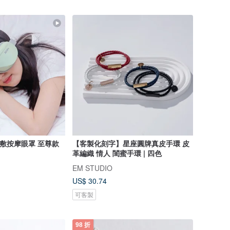
C熱敷按摩眼罩 至尊款
【客製化刻字】星座圓牌真皮手環 皮
革編織 情人 閨蜜手環 | 四色
EM STUDIO
US$ 30.74
可客製
98 折