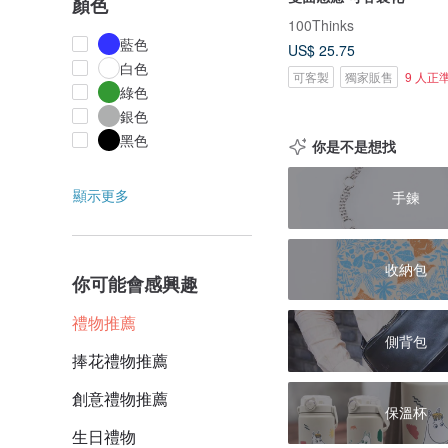
顏色
100Thinks
藍色
US$ 25.75
白色
可客製
獨家販售
9 人正
綠色
銀色
黑色
你是不是想找
顯示更多
手鍊
收納包
你可能會感興趣
禮物推薦
側背包
捧花禮物推薦
創意禮物推薦
保溫杯
生日禮物