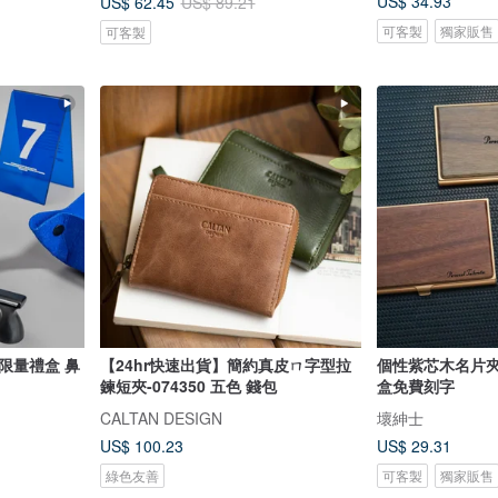
US$ 34.93
US$ 62.45
US$ 89.21
可客製
獨家販售
可客製
限量禮盒 鼻
【24hr快速出貨】簡約真皮ㄇ字型拉
個性紫芯木名片
鍊短夾-074350 五色 錢包
盒免費刻字
CALTAN DESIGN
壞紳士
US$ 100.23
US$ 29.31
綠色友善
可客製
獨家販售