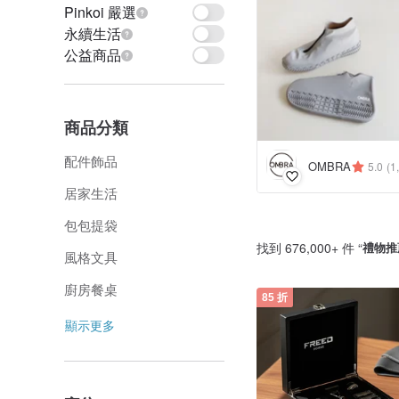
Pinkoi 嚴選
永續生活
公益商品
商品分類
配件飾品
OMBRA
5.0
(1
居家生活
包包提袋
找到 676,000+ 件 “
禮物推
風格文具
廚房餐桌
85 折
顯示更多