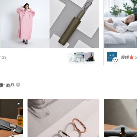
愛睡
,128)
5
薦
” 商品