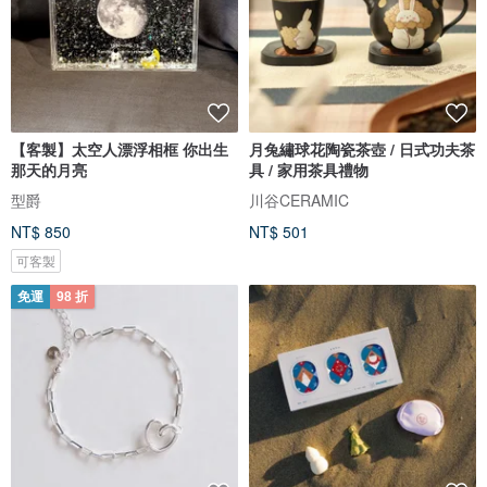
【客製】太空人漂浮相框 你出生
月兔繡球花陶瓷茶壺 / 日式功夫茶
那天的月亮
具 / 家用茶具禮物
型爵
川谷CERAMIC
NT$ 850
NT$ 501
可客製
免運
98 折