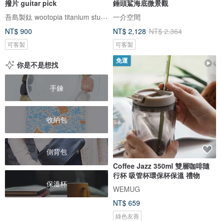
撥片 guitar pick
錘頭鯊海底微景觀
吾島製鈦 wootopia titanium studio
一介空間
NT$ 900
NT$ 2,128
NT$ 2,364
可客製
可客製
免運
你是不是想找
手鍊
收納包
側背包
Coffee Jazz 350ml 雙層咖啡隨
行杯 吸管杯環保杯保溫 禮物
保溫杯
WEMUG
NT$ 659
綠色友善