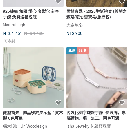
925純銀 無限 愛心 客製化 刻字
雪林奇遇 - 2025聖誕禮盒 (希望之
手鍊 免費送禮包裝
森皂/暖心雪寶皂/旅行包)
Natural Light
大春煉皂
NT$ 1,451
NT$ 1,480
NT$ 900
可客製
免運
82 折
微型窗景 - 飾品收納展示盒 / 實木
客製化刻字純銀手鍊_長圓牌。專
製 6色可選
屬禮物。獨一無二。兩色可選
獨木設計 UniWoodesign
Isha Jewelry 純銀輕珠寶