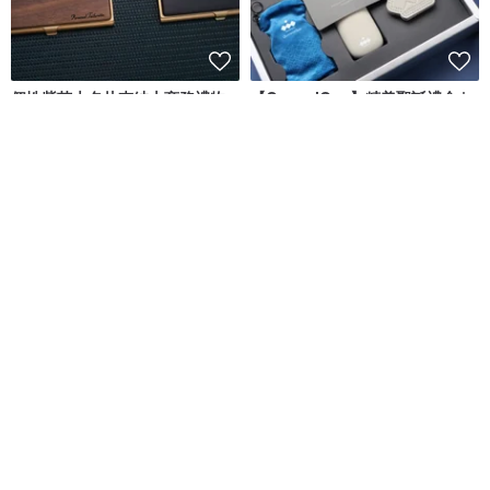
個性紫芯木名片夾紳士商務禮物
【QueeniQue】精美聖誕禮盒 |
名片盒免費刻字
豪華隨身組/交換禮物/聖誕禮物
壞紳士
QueeniQue
NT$ 807
NT$ 1,588
可客製
免運
85 折
免運
Vienna Love 客製化刻字 鈦金屬
【客製化禮物】磁吸情侶手鍊 | 情