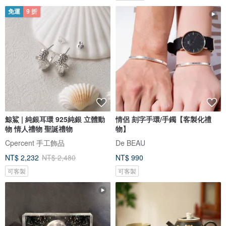
免運
9 折
鯨鯊 | 純銀耳環 925純銀 立體動
情侶 刻字手環/手鐲【客製化禮
物 情人禮物 聖誕禮物
物】
Cpercent 手工飾品
De BEAU
NT$ 2,232
NT$ 2,480
NT$ 990
可客製
可客製