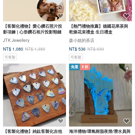
【客製化禮物】愛心鑽石照片投
【熱門禮物推薦】德國花果茶與
影項鍊 | 心形鑽石相片投影頸鏈
乾燥花束禮盒 生日禮盒
JTK Jewellery
森小姐的茶店
NT$ 1,080
NT$ 1,350
NT$ 536
NT$ 630
可客製
可客製
免運
9 折
【客製化禮物】純鈦客製化吉他
海洋禮物/環氧樹脂夜燈/潛水員與