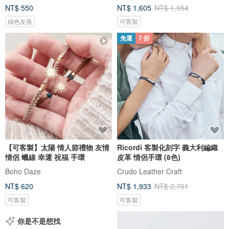
NT$ 550
NT$ 1,605
NT$ 1,954
綠色友善
可客製
免運
7 折
【可客製】太陽 情人節禮物 友情
Ricordi 客製化刻字 義大利編織
情侶 蠟線 幸運 祝福 手環
皮革 情侶手環 (8色)
Boho Daze
Crudo Leather Craft
NT$ 620
NT$ 1,933
NT$ 2,761
可客製
可客製
你是不是想找