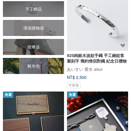
手工飾品
環保購物袋
按摩器
925純銀水波紋手鐲 手工錘紋客
製刻字 簡約情侶對鐲 紀念日禮物
帆布包
あいすい 愛水 aisui
NT$ 2,500
可客製
免運
免運