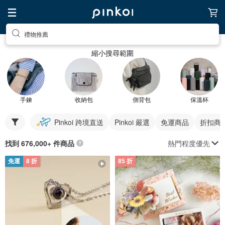
禮物推薦
縮小搜尋範圍
手鍊
收納包
側背包
保溫杯
Pinkoi 跨境直送
Pinkoi 嚴選
免運商品
折扣商
熱門程度優先
找到 676,000+ 件商品
免運
8 折
85 折