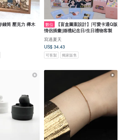
存錢筒 壓克力 櫸木
【盲盒圖案設計】|可愛卡通Q版
數位
情侶插畫|婚禮紀念日/生日禮物客製
寫過夏天
US$ 34.43
可客製
獨家販售