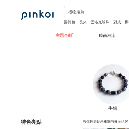
圓筒包
長夾
巴洛克珍珠
對戒
辦
台北手作課程
斜背包
主題企劃
時尚潮流
手鍊
特色亮點
與你搜尋結果相關的推廣品牌