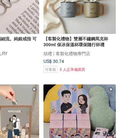
細流。純銀戒指 可
【客製化禮物】雙層不鏽鋼馬克杯
300ml 保冰保溫杯環保隨行杯禮
LRY
頌禮 | 客製化禮物專門店
US$ 30.74
可客製
5 人正準備購買