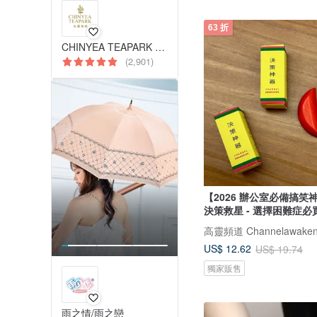
63 折
CHINYEA TEAPARK 沁意茶苑
(2,901)
【2026 辦公室必備搞笑
決策救星 - 選擇困難症必
高靈頻道 Channelawaken
US$ 12.62
US$ 19.74
獨家販售
雨之情/雨之戀