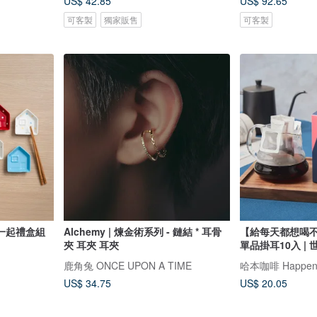
US$ 42.85
US$ 92.65
可客製
獨家販售
可客製
一起禮盒組
Alchemy | 煉金術系列 - 鏈結 * 耳骨
【給每天都想喝不
夾 耳夾 耳夾
單品掛
鹿角兔 ONCE UPON A TIME
哈本咖啡 Happen 
US$ 34.75
US$ 20.05