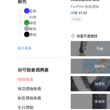
顏色
FunPrint 客製禮物
藍色
US$ 43.66
白色
可客製
綠色
銀色
黑色
你是不是想找
顯示更多
手鍊
收納包
你可能會感興趣
禮物推薦
側背包
捧花禮物推薦
創意禮物推薦
保溫杯
生日禮物