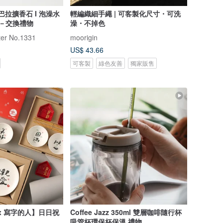
卡皮巴拉擴香石 I 泡澡水
輕編織細手繩 | 可客製化尺寸・可洗
精油－交換禮物
澡・不掉色
r No.1331
moorigin
US$ 43.66
可客製
綠色友善
獨家販售
 x 寫字的人】日日祝
Coffee Jazz 350ml 雙層咖啡隨行杯
吸管杯環保杯保溫 禮物