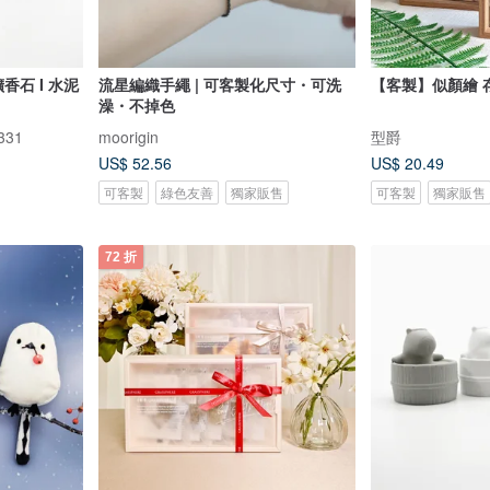
貓擴香石 I 水泥
流星編織手繩 | 可客製化尺寸・可洗
【客製】似顏繪 
澡・不掉色
331
moorigin
型爵
US$ 52.56
US$ 20.49
可客製
綠色友善
獨家販售
可客製
獨家販售
72 折