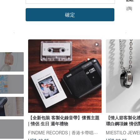
Crystal LaVie
Mao’s 樂陶陶
確定
US$ 12.25
US$ 48.11
可客製
【全新包裝 客製化錄音帶】懷舊主題
【情人節客製化
| 情侶 生日 週年禮物
環白鋼項鍊 情侶
FINDME RECORDS | 香港卡帶唱片生活店
MIESTILO JEWE