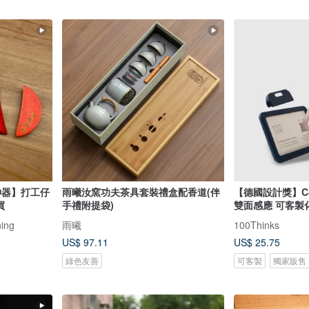
神器】打工仔
雨曦汝窯功夫茶具套裝禮盒配香道(伴
【德國設計獎】C
買
手禮附提袋)
雙面感應 可客製
ing
雨曦
100Thinks
US$ 97.11
US$ 25.75
綠色友善
可客製
獨家販售