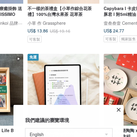
療癒掛飾 送
不一樣的茶禮盒【小草作綜合花茶
Capybara I 
ISSIMO
禮】100%台灣水果茶 花草茶
豚君 I 附5ml
FELISSIMO (授權販售) Pinkoi 品牌形象館
小草 作 Grassphere
壹叁叁壹 Cemente
US$ 24.77
US$ 13.86
US$ 19.16
可客製
獨家販售
可客製
免運
我們建議的瀏覽環境
ife Box
能量診斷 自助式能量分析電子手冊 找
【Mao's 樂陶陶
出專屬你的客製水晶手鍊
福 系列禮盒組