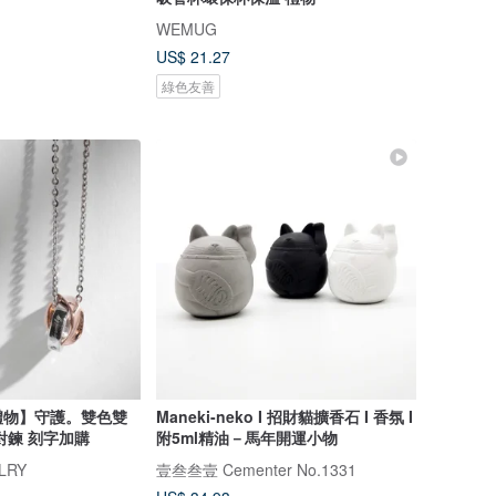
WEMUG
US$ 21.27
綠色友善
禮物】守護。雙色雙
Maneki-neko I 招財貓擴香石 I 香氛 I
對鍊 刻字加購
附5ml精油－馬年開運小物
LRY
壹叁叁壹 Cementer No.1331