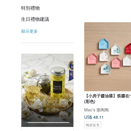
特別禮物
生日禮物建議
顯示更多
【小房子醬油碟】筷醬在
(彩色)
Mao’s 樂陶陶
US$ 48.11
獨家販售