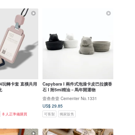
4玩轉卡套 直橫共用
Capybara I 兩件式泡澡卡皮巴拉擴香
化
石 I 附5mi精油－馬年開運物
壹叁叁壹 Cementer No.1331
US$ 29.85
8 人正準備購買
可客製
獨家販售