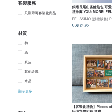
客製服務
銀喉長尾山雀鑰匙包 可愛
禮推薦 YOU+MORE! FEL
只顯示可客製化商品
US$ 24.95
材質
棉
紙
真皮
其他金屬
水晶
顯示更多
【客製化禮物】Pieces of L
回憶立體相框 送禮