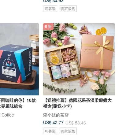
US$ 34.93
可客製
獨家販售
8 折
同咖啡的你】10款
【送禮推薦】德國花果茶溫柔療癒大
耳10入 | 世界風味綜合
禮盒(贈送小卡)
Coffee
森小姐的茶店
US$ 42.77
US$ 53.46
可客製
獨家販售