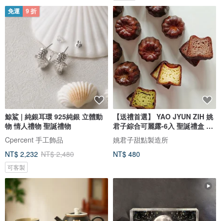
免運
9 折
鯨鯊 | 純銀耳環 925純銀 立體動
【送禮首選】 YAO JYUN ZIH 姚
物 情人禮物 聖誕禮物
君子綜合可麗露-6入 聖誕禮盒 甜
點
Cpercent 手工飾品
姚君子甜點製造所
NT$ 2,232
NT$ 2,480
NT$ 480
可客製