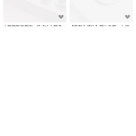
山茶花陶瓷茶壺 / 日式功夫茶具 /
【客製化禮物】莫比烏斯。白鋼
家用茶杯禮物
手環 可加購刻字
川谷CERAMIC
MIESTILO JEWELRY
NT$ 501
NT$ 2,180
可客製
客製刻字純銀戒指 男友生日禮物
客製化手工禮物盒|生日禮物|情人