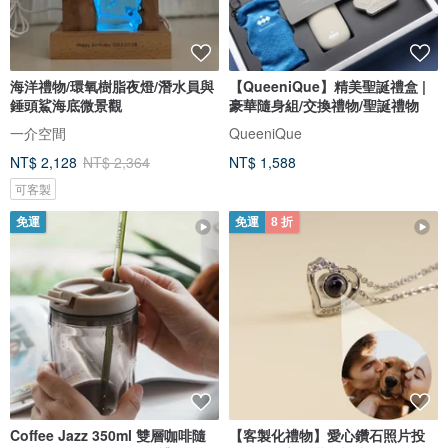
海洋禮物/環氧樹脂夜燈/潛水員與
【QueeniQue】精美聖誕禮盒 |
錘頭鯊海底微景觀
豪華隨身組/交換禮物/聖誕禮物
一介空間
QueeniQue
NT$ 2,128
NT$ 2,364
NT$ 1,588
可客製
免運
免運
8 折
Coffee Jazz 350ml 雙層咖啡隨
【客製化禮物】愛心鑽石照片投