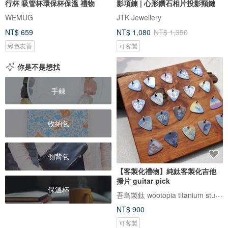
行杯 吸管杯環保杯保溫 禮物
影項鍊 | 心形鑽石相片投影頸鏈
WEMUG
JTK Jewellery
NT$ 659
NT$ 1,080
NT$ 1,350
綠色友善
可客製
你是不是想找
手鍊
收納包
側背包
【客製化禮物】純鈦客製化吉他
撥片 guitar pick
保溫杯
吾島製鈦 wootopia titanium studio
NT$ 900
可客製