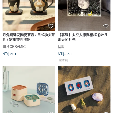
月兔繡球花陶瓷茶壺 / 日式功夫茶
【客製】太空人漂浮相框 你出生
具 / 家用茶具禮物
那天的月亮
川谷CERAMIC
型爵
NT$ 501
NT$ 850
可客製