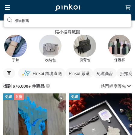
禮物推薦
縮小搜尋範圍
手鍊
收納包
側背包
保溫杯
Pinkoi 跨境直送
Pinkoi 嚴選
免運商品
折扣商
熱門程度優先
找到 676,000+ 件商品
免運
9 折
免運