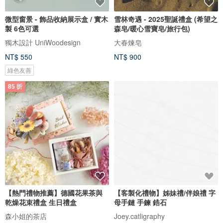
微型窗景 - 飾品收納展示盒 / 實木
雪林奇遇 - 2025聖誕禮盒 (希望之
製 6色可選
森皂/暖心雪寶皂/旅行包)
獨木設計 UniWoodesign
大春煉皂
NT$ 550
NT$ 900
綠色友善
85 折
【熱門禮物推薦】德國花果茶與
【客製化禮物】姊妹禮/伴娘禮 字
乾燥花束禮盒 生日禮盒
母手鏈 手鍊 鋯石
森小姐的茶店
Joey.catligraphy