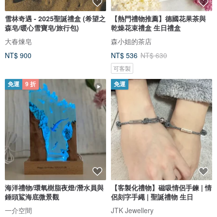
雪林奇遇 - 2025聖誕禮盒 (希望之
【熱門禮物推薦】德國花果茶與
森皂/暖心雪寶皂/旅行包)
乾燥花束禮盒 生日禮盒
大春煉皂
森小姐的茶店
NT$ 900
NT$ 536
NT$ 630
可客製
免運
9 折
免運
海洋禮物/環氧樹脂夜燈/潛水員與
【客製化禮物】磁吸情侶手鍊 | 情
錘頭鯊海底微景觀
侶刻字手繩 | 聖誕禮物 生日
一介空間
JTK Jewellery