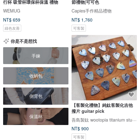
行杯 吸管杯環保杯保溫 禮物
節禮物|可可色
WEMUG
Capies手作精品禮物
NT$ 659
NT$ 1,760
綠色友善
可客製
你是不是想找
手鍊
收納包
側背包
【客製化禮物】純鈦客製化吉他
撥片 guitar pick
保溫杯
吾島製鈦 wootopia titanium studio
NT$ 900
可客製