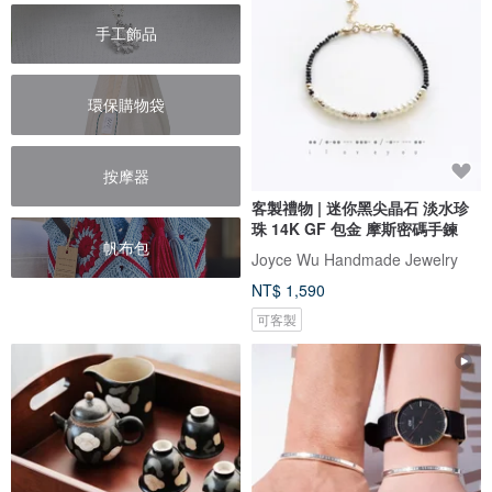
手工飾品
環保購物袋
按摩器
客製禮物 | 迷你黑尖晶石 淡水珍
珠 14K GF 包金 摩斯密碼手鍊
帆布包
Joyce Wu Handmade Jewelry
NT$ 1,590
可客製