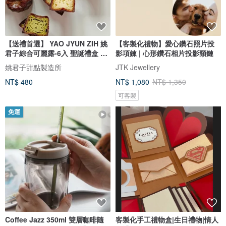
【送禮首選】 YAO JYUN ZIH 姚
【客製化禮物】愛心鑽石照片投
君子綜合可麗露-6入 聖誕禮盒 甜
影項鍊 | 心形鑽石相片投影頸鏈
點
姚君子甜點製造所
JTK Jewellery
NT$ 480
NT$ 1,080
NT$ 1,350
可客製
免運
Coffee Jazz 350ml 雙層咖啡隨
客製化手工禮物盒|生日禮物|情人