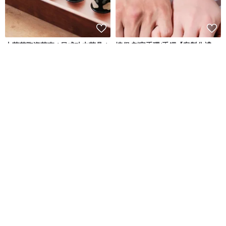
山茶花陶瓷茶壺 / 日式功夫茶具 /
情侶 刻字手環/手鐲【客製化禮
家用茶杯禮物
物】
川谷CERAMIC
De BEAU
NT$ 501
NT$ 990
可客製
8 折
客製刻字純銀戒指 男友生日禮物
【送禮推薦】德國花果茶溫柔療