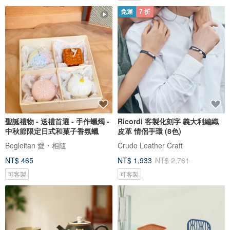
免運
7 折
聖誕禮物 - 送禮首選 - 手作蠟燭 -
Ricordi 客製化刻字 義大利編織
中秋節限定日式和菓子香氛蠟
皮革 情侶手環 (8色)
Begleitan 愛・相隨
Crudo Leather Craft
NT$ 465
NT$ 1,933
NT$ 2,761
可客製
可客製