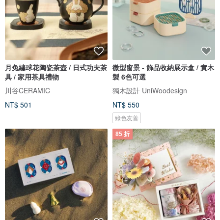
月兔繡球花陶瓷茶壺 / 日式功夫茶
微型窗景 - 飾品收納展示盒 / 實木
具 / 家用茶具禮物
製 6色可選
川谷CERAMIC
獨木設計 UniWoodesign
NT$ 501
NT$ 550
綠色友善
85 折