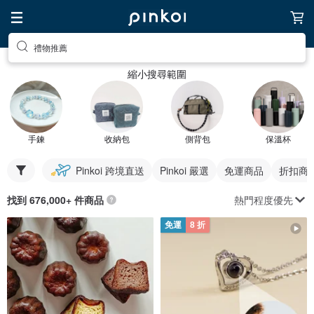
禮物推薦
縮小搜尋範圍
手鍊
收納包
側背包
保溫杯
Pinkoi 跨境直送
Pinkoi 嚴選
免運商品
折扣商
熱門程度優先
找到 676,000+ 件商品
免運
8 折