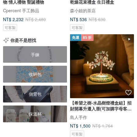
物 情人禮物 聖誕禮物
乾燥花束禮盒 生日禮盒
Cpercent 手工飾品
森小姐的茶店
NT$ 2,232
NT$ 2,480
NT$ 536
NT$ 630
可客製
可客製
免運
85 折
你是不是想找
手鍊
收納包
側背包
【希望之樹-水晶樹燈禮盒組】招
財開幕升遷入厝(可加購字母客製
保溫杯
化
島人手作
NT$ 1,500
NT$ 1,764
可客製