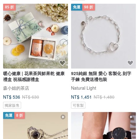
85 折
免運
98 折
暖心健康 | 花果茶與鮮果乾 健康
925純銀 無限 愛心 客製化 刻字
禮盒 祝福感謝禮盒
手鍊 免費送禮包裝
森小姐的茶店
Natural Light
NT$ 536
NT$ 630
NT$ 1,451
NT$ 1,480
獨家販售
可客製
免運
8 折