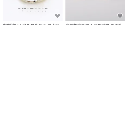
客製禮物 | 迷你黑尖晶石 淡水珍
客製刻字玫瑰金純銀戒指 男友生
珠 14K GF 包金 摩斯密碼手鍊
日禮物推薦 情侶對戒 莫比烏斯款
Joyce Wu Handmade Jewelry
あいすい 愛水 aisui
NT$ 1,590
NT$ 2,200
可客製
可客製
客製刻字純銀戒指 男友生日禮物
山茶花陶瓷茶壺 / 日式功夫茶具 /