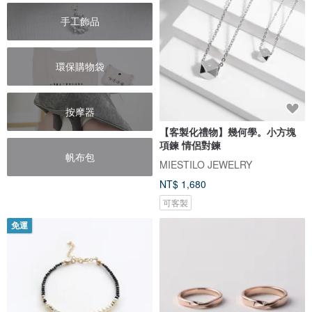
手工飾品
環保購物袋
按摩器
【客製化禮物】幾何學。小方塊
項鍊 情侶對鍊
帆布包
MIESTILO JEWELRY
NT$ 1,680
可客製
免運