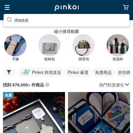
禮物推薦
縮小搜尋範圍
手鍊
收納包
側背包
保溫杯
Pinkoi 跨境直送
Pinkoi 嚴選
免運商品
折扣商
熱門程度優先
找到 676,000+ 件商品
免運