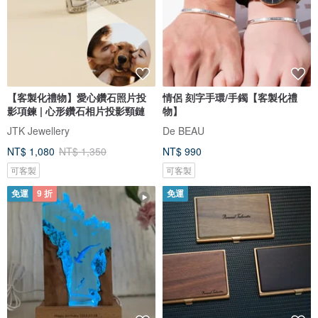
【客製化禮物】愛心鑽石照片投
情侶 刻字手環/手鐲【客製化禮
影項鍊 | 心形鑽石相片投影頸鏈
物】
JTK Jewellery
De BEAU
NT$ 1,080
NT$ 1,350
NT$ 990
可客製
可客製
免運
9 折
免運