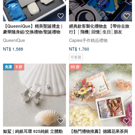
【QueeniQue】精美聖誕禮盒 |
經典款客製化禮物盒 【帶你去旅
豪華隨身組/交換禮物/聖誕禮物
行】│飛機│回憶│生日│朋友
QueeniQue
Capies手作精品禮物
NT$ 1,588
NT$ 1,760
可客製
免運
9 折
85 折
鯨鯊 | 純銀耳環 925純銀 立體動
【熱門禮物推薦】德國花果茶與