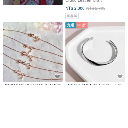
NT$ 2,300
NT$ 2,705
可客製
免運
88 折
【客製化禮物】姊妹禮/伴娘禮 字
【客製化禮物】莫比烏斯。白鋼
母手鏈 手鍊 鋯石
手環 可加購刻字
Joey.catligraphy
MIESTILO JEWELRY
NT$ 1,317
NT$ 1,919
NT$ 2,180
可客製
可客製
88 折
免運