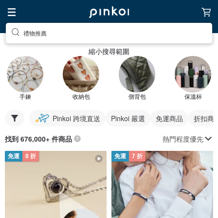
禮物推薦
縮小搜尋範圍
手鍊
收納包
側背包
保溫杯
Pinkoi 跨境直送
Pinkoi 嚴選
免運商品
折扣商
熱門程度優先
找到 676,000+ 件商品
免運
8 折
免運
7 折