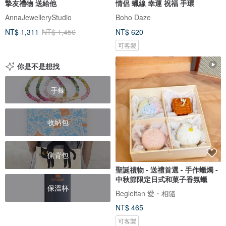
摯友禮物 送給他
情侶 蠟線 幸運 祝福 手環
AnnaJewelleryStudio
Boho Daze
NT$ 1,311
NT$ 1,456
NT$ 620
可客製
你是不是想找
手鍊
收納包
側背包
聖誕禮物 - 送禮首選 - 手作蠟燭 -
中秋節限定日式和菓子香氛蠟
保溫杯
Begleitan 愛・相隨
NT$ 465
可客製