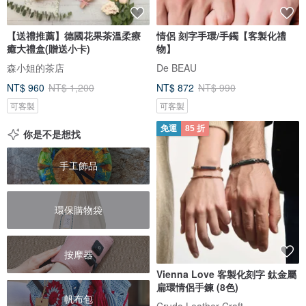
【送禮推薦】德國花果茶溫柔療
情侶 刻字手環/手鐲【客製化禮
癒大禮盒(贈送小卡)
物】
森小姐的茶店
De BEAU
NT$ 960
NT$ 1,200
NT$ 872
NT$ 990
可客製
可客製
免運
85 折
你是不是想找
手工飾品
環保購物袋
按摩器
Vienna Love 客製化刻字 鈦金屬
扁環情侶手鍊 (8色)
帆布包
Crudo Leather Craft