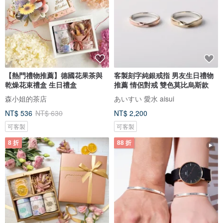
【熱門禮物推薦】德國花果茶與
客製刻字純銀戒指 男友生日禮物
乾燥花束禮盒 生日禮盒
推薦 情侶對戒 雙色莫比烏斯款
森小姐的茶店
あいすい 愛水 aisui
NT$ 536
NT$ 630
NT$ 2,200
可客製
可客製
8 折
88 折