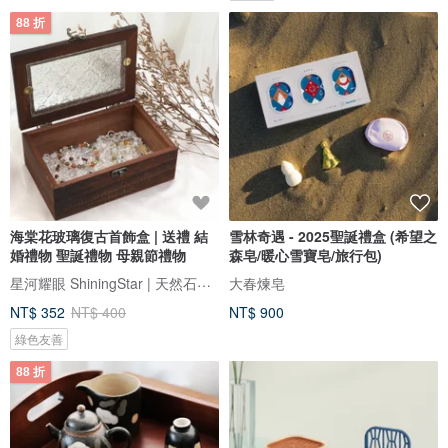
88 折
海棠花玻璃復古首飾盒 | 送禮 結
雪林奇遇 - 2025聖誕禮盒 (希望之
婚禮物 聖誕禮物 母親節禮物
森皂/暖心雪寶皂/旅行包)
星河耀眼 ShiningStar | 天然石飾品
大春煉皂
NT$ 352
NT$ 400
NT$ 900
綠色友善
88 折