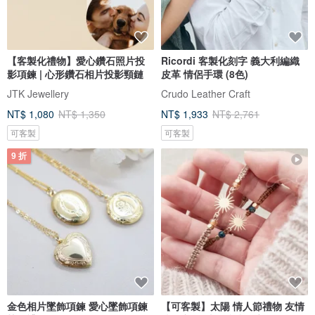
【客製化禮物】愛心鑽石照片投
Ricordi 客製化刻字 義大利編織
影項鍊 | 心形鑽石相片投影頸鏈
皮革 情侶手環 (8色)
JTK Jewellery
Crudo Leather Craft
NT$ 1,080
NT$ 1,350
NT$ 1,933
NT$ 2,761
可客製
可客製
9 折
金色相片墜飾項鍊 愛心墜飾項鍊
【可客製】太陽 情人節禮物 友情