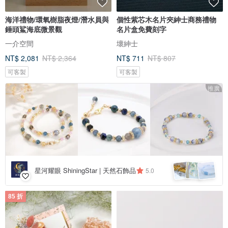
海洋禮物/環氧樹脂夜燈/潛水員與
個性紫芯木名片夾紳士商務禮物
錘頭鯊海底微景觀
名片盒免費刻字
一介空間
壞紳士
NT$ 2,081
NT$ 2,364
NT$ 711
NT$ 807
可客製
可客製
推廣
星河耀眼 ShiningStar | 天然石飾品
5.0
85 折