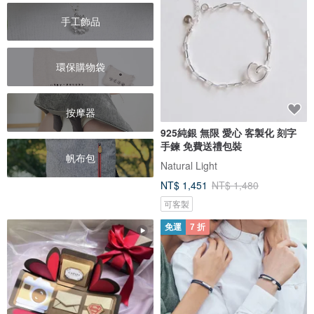
手工飾品
環保購物袋
按摩器
925純銀 無限 愛心 客製化 刻字
手鍊 免費送禮包裝
帆布包
Natural Light
NT$ 1,451
NT$ 1,480
可客製
免運
7 折