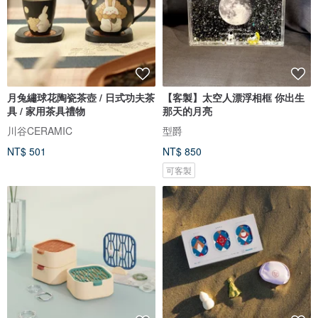
月兔繡球花陶瓷茶壺 / 日式功夫茶
【客製】太空人漂浮相框 你出生
具 / 家用茶具禮物
那天的月亮
川谷CERAMIC
型爵
NT$ 501
NT$ 850
可客製