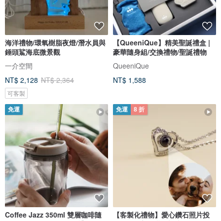
海洋禮物/環氧樹脂夜燈/潛水員與
【QueeniQue】精美聖誕禮盒 |
錘頭鯊海底微景觀
豪華隨身組/交換禮物/聖誕禮物
一介空間
QueeniQue
NT$ 2,128
NT$ 2,364
NT$ 1,588
可客製
免運
免運
8 折
Coffee Jazz 350ml 雙層咖啡隨
【客製化禮物】愛心鑽石照片投