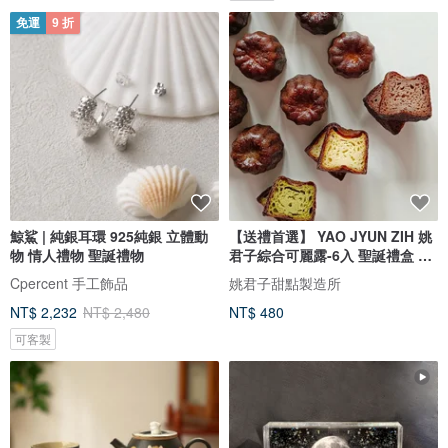
免運
9 折
鯨鯊 | 純銀耳環 925純銀 立體動
【送禮首選】 YAO JYUN ZIH 姚
物 情人禮物 聖誕禮物
君子綜合可麗露-6入 聖誕禮盒 甜
點
Cpercent 手工飾品
姚君子甜點製造所
NT$ 2,232
NT$ 2,480
NT$ 480
可客製