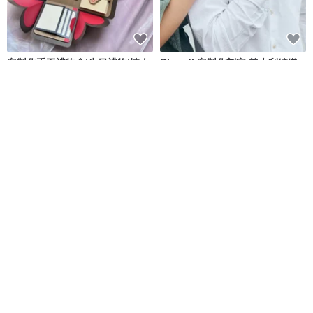
客製化手工禮物盒|生日禮物|情人
Ricordi 客製化刻字 義大利編織
節禮物|可可色
皮革 情侶手環 (8色)
Capies手作精品禮物
Crudo Leather Craft
NT$ 1,760
NT$ 1,933
NT$ 2,761
可客製
可客製
客製刻字純銀戒指 男友生日禮物
山茶花陶瓷茶壺 / 日式功夫茶具 /