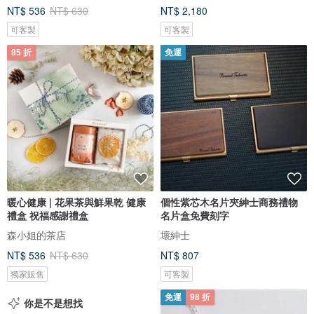
NT$ 536
NT$ 630
NT$ 2,180
可客製
可客製
85 折
免運
暖心健康 | 花果茶與鮮果乾 健康
個性紫芯木名片夾紳士商務禮物
禮盒 祝福感謝禮盒
名片盒免費刻字
森小姐的茶店
壞紳士
NT$ 536
NT$ 630
NT$ 807
獨家販售
可客製
免運
98 折
你是不是想找