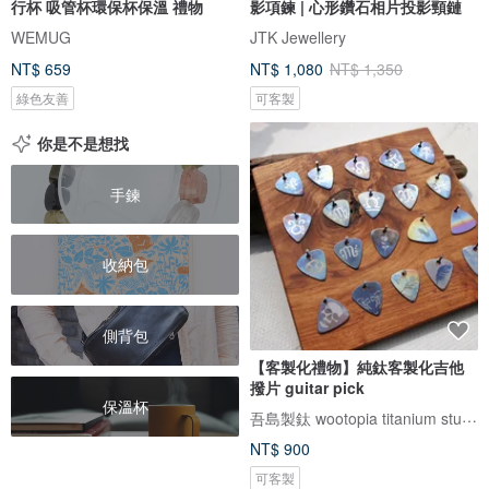
行杯 吸管杯環保杯保溫 禮物
影項鍊 | 心形鑽石相片投影頸鏈
WEMUG
JTK Jewellery
NT$ 659
NT$ 1,080
NT$ 1,350
綠色友善
可客製
你是不是想找
手鍊
收納包
側背包
【客製化禮物】純鈦客製化吉他
撥片 guitar pick
保溫杯
吾島製鈦 wootopia titanium studio
NT$ 900
可客製