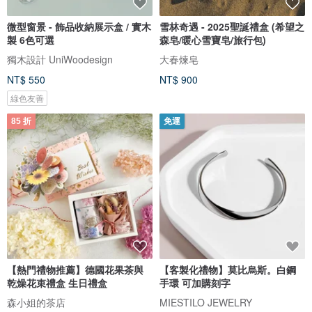
微型窗景 - 飾品收納展示盒 / 實木
雪林奇遇 - 2025聖誕禮盒 (希望之
製 6色可選
森皂/暖心雪寶皂/旅行包)
獨木設計 UniWoodesign
大春煉皂
NT$ 550
NT$ 900
綠色友善
85 折
免運
【熱門禮物推薦】德國花果茶與
【客製化禮物】莫比烏斯。白鋼
乾燥花束禮盒 生日禮盒
手環 可加購刻字
森小姐的茶店
MIESTILO JEWELRY