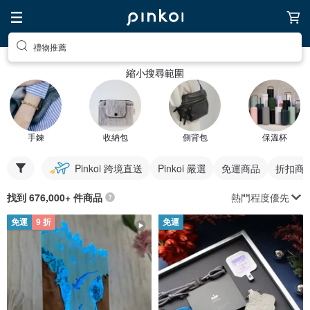
禮物推薦
縮小搜尋範圍
手鍊
收納包
側背包
保溫杯
Pinkoi 跨境直送
Pinkoi 嚴選
免運商品
折扣商
熱門程度優先
找到 676,000+ 件商品
免運
9 折
免運