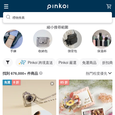
禮物推薦
縮小搜尋範圍
手鍊
收納包
側背包
保溫杯
Pinkoi 跨境直送
Pinkoi 嚴選
免運商品
折扣商
熱門程度優先
找到 676,000+ 件商品
免運
8 折
85 折