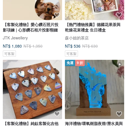
【客製化禮物】愛心鑽石照片投
【熱門禮物推薦】德國花果茶與
影項鍊 | 心形鑽石相片投影頸鏈
乾燥花束禮盒 生日禮盒
JTK Jewellery
森小姐的茶店
NT$ 1,080
NT$ 1,350
NT$ 536
NT$ 630
可客製
可客製
免運
9 折
【客製化禮物】純鈦客製化吉他
海洋禮物/環氧樹脂夜燈/潛水員與