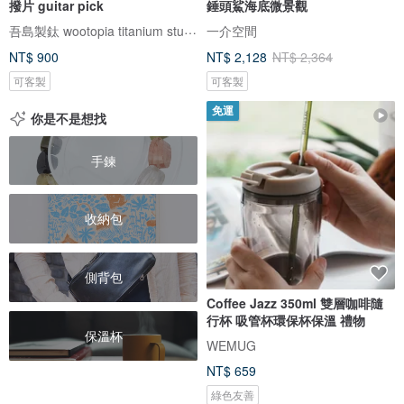
撥片 guitar pick
錘頭鯊海底微景觀
吾島製鈦 wootopia titanium studio
一介空間
NT$ 900
NT$ 2,128
NT$ 2,364
可客製
可客製
免運
你是不是想找
手鍊
收納包
側背包
Coffee Jazz 350ml 雙層咖啡隨
行杯 吸管杯環保杯保溫 禮物
保溫杯
WEMUG
NT$ 659
綠色友善