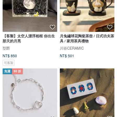
【客製】太空人漂浮相框 你出生
月兔繡球花陶瓷茶壺 / 日式功夫茶
那天的月亮
具 / 家用茶具禮物
型爵
川谷CERAMIC
NT$ 850
NT$ 501
可客製
免運
98 折