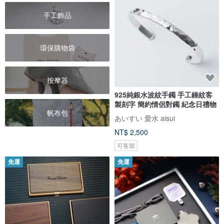
手工飾品
環保購物袋
按摩器
925純銀水波紋手鐲 手工錘紋客
製刻字 簡約情侶對鐲 紀念日禮物
帆布包
あいすい 愛水 aisui
NT$ 2,500
可客製
免運
免運