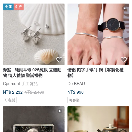
免運
9 折
鯨鯊 | 純銀耳環 925純銀 立體動
情侶 刻字手環/手鐲【客製化禮
物 情人禮物 聖誕禮物
物】
Cpercent 手工飾品
De BEAU
NT$ 2,232
NT$ 2,480
NT$ 990
可客製
可客製