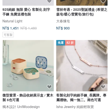
925純銀 無限 愛心 客製化 刻字
雪林奇遇 - 2025聖誕禮盒 (希望之
手鍊 免費送禮包裝
森皂/暖心雪寶皂/旅行包)
Natural Light
大春煉皂
NT$ 1,451
NT$ 1,480
NT$ 900
可客製
免運
82 折
微型窗景 - 飾品收納展示盒 / 實木
客製化刻字純銀手鍊_長圓牌。專
製 6色可選
屬禮物。獨一無二。兩色可選
獨木設計 UniWoodesign
Isha Jewelry 純銀輕珠寶