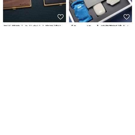
個性紫芯木名片夾紳士商務禮物
【QueeniQue】精美聖誕禮盒 |
名片盒免費刻字
豪華隨身組/交換禮物/聖誕禮物
壞紳士
QueeniQue
NT$ 807
NT$ 1,588
可客製
免運
85 折
Vienna Love 客製化刻字 鈦金屬
【客製化禮物】姊妹禮/伴娘禮 字