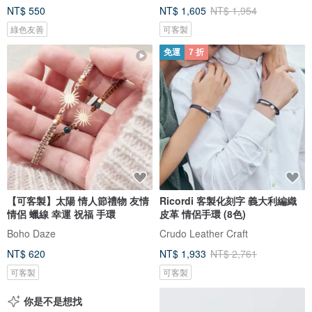
NT$ 550
NT$ 1,605
NT$ 1,954
綠色友善
可客製
免運
7 折
【可客製】太陽 情人節禮物 友情
Ricordi 客製化刻字 義大利編織
情侶 蠟線 幸運 祝福 手環
皮革 情侶手環 (8色)
Boho Daze
Crudo Leather Craft
NT$ 620
NT$ 1,933
NT$ 2,761
可客製
可客製
你是不是想找