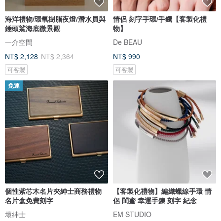
海洋禮物/環氧樹脂夜燈/潛水員與
情侶 刻字手環/手鐲【客製化禮
錘頭鯊海底微景觀
物】
一介空間
De BEAU
NT$ 2,128
NT$ 2,364
NT$ 990
可客製
可客製
免運
個性紫芯木名片夾紳士商務禮物
【客製化禮物】編織蠟線手環 情
名片盒免費刻字
侶 閨蜜 幸運手鍊 刻字 紀念
壞紳士
EM STUDIO