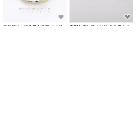
客製禮物 | 迷你黑尖晶石 淡水珍
客製刻字玫瑰金純銀戒指 男友生
珠 14K GF 包金 摩斯密碼手鍊
日禮物推薦 情侶對戒 莫比烏斯款
Joyce Wu Handmade Jewelry
あいすい 愛水 aisui
NT$ 1,590
NT$ 2,200
可客製
可客製
客製刻字純銀戒指 男友生日禮物
山茶花陶瓷茶壺 / 日式功夫茶具 /