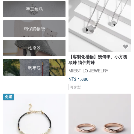
手工飾品
環保購物袋
按摩器
【客製化禮物】幾何學。小方塊
項鍊 情侶對鍊
帆布包
MIESTILO JEWELRY
NT$ 1,680
可客製
免運