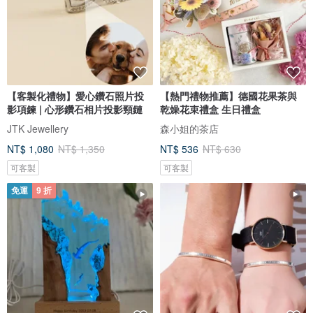
【客製化禮物】愛心鑽石照片投
【熱門禮物推薦】德國花果茶與
影項鍊 | 心形鑽石相片投影頸鏈
乾燥花束禮盒 生日禮盒
JTK Jewellery
森小姐的茶店
NT$ 1,080
NT$ 1,350
NT$ 536
NT$ 630
可客製
可客製
免運
9 折