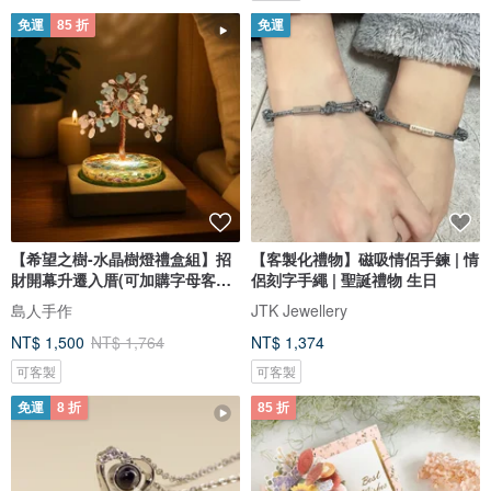
免運
85 折
免運
【希望之樹-水晶樹燈禮盒組】招
【客製化禮物】磁吸情侶手鍊 | 情
財開幕升遷入厝(可加購字母客製
侶刻字手繩 | 聖誕禮物 生日
化
島人手作
JTK Jewellery
NT$ 1,500
NT$ 1,764
NT$ 1,374
可客製
可客製
免運
8 折
85 折