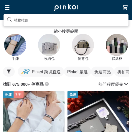
禮物推薦
縮小搜尋範圍
手鍊
收納包
側背包
保溫杯
Pinkoi 跨境直送
Pinkoi 嚴選
免運商品
折扣商
熱門程度優先
找到 675,000+ 件商品
免運
7 折
免運