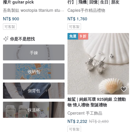
撥片 guitar pick
行】│飛機│回憶│生日│朋友
吾島製鈦 wootopia titanium studio
Capies手作精品禮物
NT$ 900
NT$ 1,760
可客製
可客製
免運
9 折
你是不是想找
手鍊
收納包
側背包
鯨鯊 | 純銀耳環 925純銀 立體動
物 情人禮物 聖誕禮物
保溫杯
Cpercent 手工飾品
NT$ 2,232
NT$ 2,480
可客製