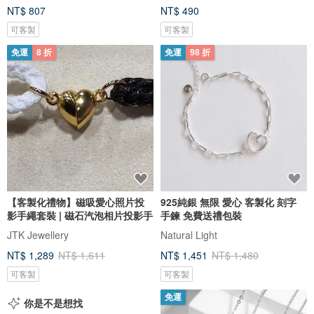
NT$ 807
NT$ 490
可客製
可客製
免運
8 折
免運
98 折
【客製化禮物】磁吸愛心照片投
925純銀 無限 愛心 客製化 刻字
影手繩套裝 | 磁石汽泡相片投影手
手鍊 免費送禮包裝
JTK Jewellery
Natural Light
NT$ 1,289
NT$ 1,611
NT$ 1,451
NT$ 1,480
可客製
可客製
免運
你是不是想找