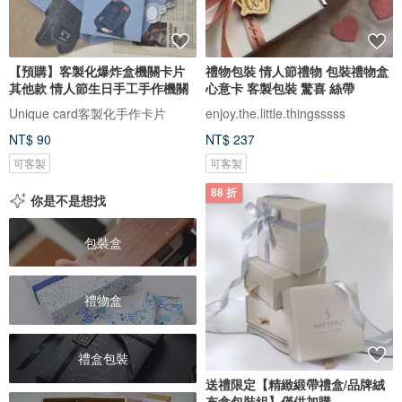
【預購】客製化爆炸盒機關卡片
禮物包裝 情人節禮物 包裝禮物盒
其他款 情人節生日手工手作機關
心意卡 客製包裝 驚喜 絲帶
Unique card客製化手作卡片
enjoy.the.little.thingsssss
NT$ 90
NT$ 237
可客製
可客製
88 折
你是不是想找
包裝盒
禮物盒
禮盒包裝
送禮限定【精緻緞帶禮盒/品牌絨
布盒包裝組】僅供加購