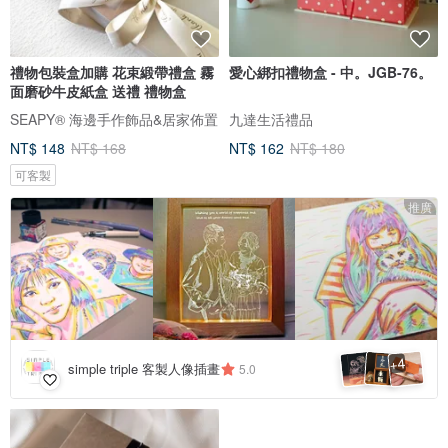
禮物包裝盒加購 花束緞帶禮盒 霧
愛心綁扣禮物盒 - 中。JGB-76。
面磨砂牛皮紙盒 送禮 禮物盒
SEAPY® 海邊手作飾品&居家佈置
九達生活禮品
NT$ 148
NT$ 168
NT$ 162
NT$ 180
可客製
推廣
4
+
simple triple 客製人像插畫
5.0