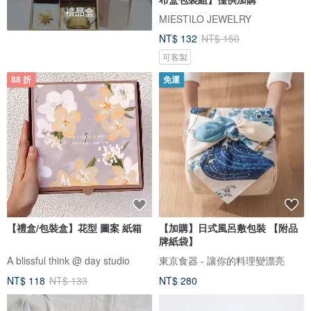
禮品盒
MIESTILO JEWELRY
NT$ 132
NT$ 150
可客製
88 折
免運
【禮盒/包裝盒】花型 圖案 紙箱
【加購】日式風呂敷包裝 【附品
牌紙袋】
A blissful think @ day studio
東京食器 - 讓你的料理變漂亮
NT$ 118
NT$ 133
NT$ 280