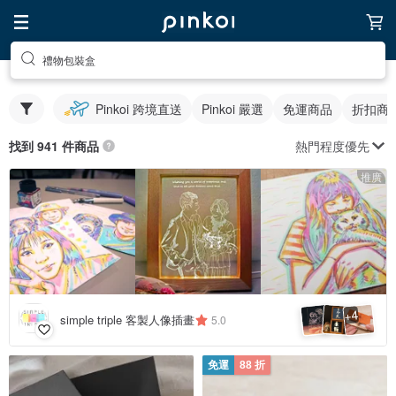
禮物包裝盒
Pinkoi 跨境直送
Pinkoi 嚴選
免運商品
折扣商
熱門程度優先
找到 941 件商品
推廣
4
+
simple triple 客製人像插畫
5.0
免運
88 折