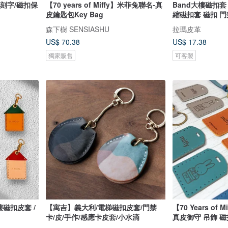
購刻字/磁扣保
【70 years of Miffy】米菲兔聯名-真
Band大樓磁扣套
皮鑰匙包Key Bag
縮磁扣套 磁扣 
森下樹 SENSIASHU
拉瑪皮革
US$ 70.38
US$ 17.38
獨家販售
可客製
樓磁扣皮套 /
【寓吉】義大利/電梯磁扣皮套/門禁
【70 Years of
卡/皮/手作/感應卡皮套/小水滴
真皮御守 吊飾 