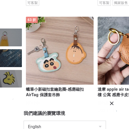
可客製
可客製
獨家販售
63 折
蠟筆小新磁扣套鑰匙圈-感應磁扣
達摩 apple air
AirTag 保護套吊飾
樓 公寓 感應卡皮
NORNS
鞼鞄製所
US$ 11.14
US$ 9.57
US$ 15.15
我們建議的瀏覽環境