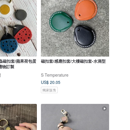
瓢蟲磁扣套/蘋果荷包蛋
磁扣套/感應扣套/大樓磁扣套-水滴型
禮物訂製
間
S Temperature
US$ 20.05
獨家販售