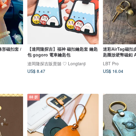
條形磁扣套 /
【達岡隆探吉】福神 磁扣鑰匙套 鑰匙
迷彩AirTag磁扣
包 gogoro 電車鑰匙包
匙圈放硬幣磁釦 Ai
達岡隆探吉販賣舖 ♡ Longtanji
LBT Pro
US$ 8.47
US$ 16.04
88 折