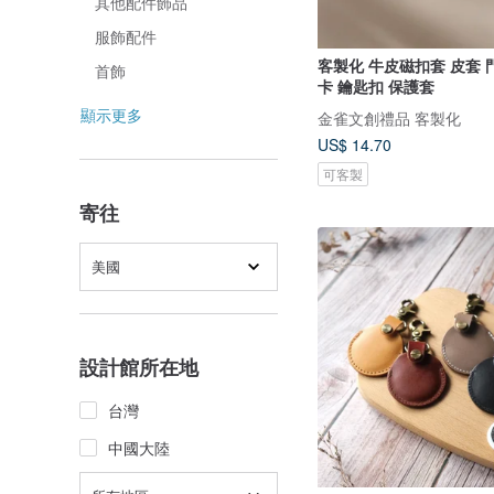
其他配件飾品
服飾配件
客製化 牛皮磁扣套 皮套 
首飾
卡 鑰匙扣 保護套
顯示更多
金雀文創禮品 客製化
US$ 14.70
可客製
寄往
美國
設計館所在地
台灣
中國大陸