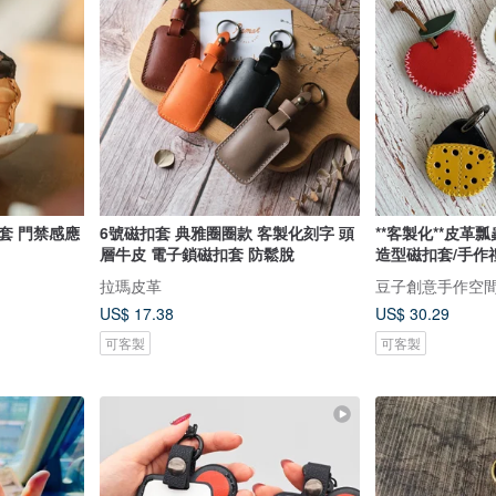
套 門禁感應
6號磁扣套 典雅圈圈款 客製化刻字 頭
**客製化**皮革
層牛皮 電子鎖磁扣套 防鬆脫
造型磁扣套/手作
拉瑪皮革
豆子創意手作空
US$ 17.38
US$ 30.29
可客製
可客製