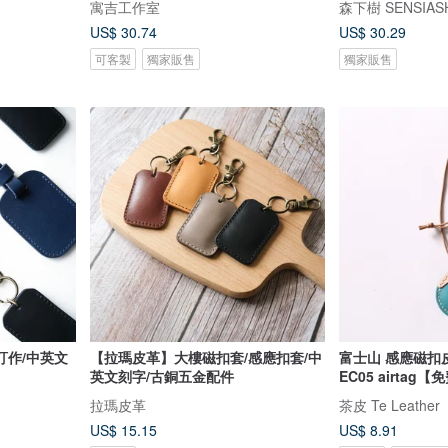
寓吉工作室
森下樹 SENSIAS
US$ 30.74
US$ 30.29
可客製
獨家販售
獨家販售
訂作/中英文
【拉瑪皮革】大樓磁扣套/感應扣套/中
富士山 感應磁扣皮套
英文刻字/古銅五金配件
EC05 airtag
拉瑪皮革
茶皮 Te Leather
US$ 15.15
US$ 8.91