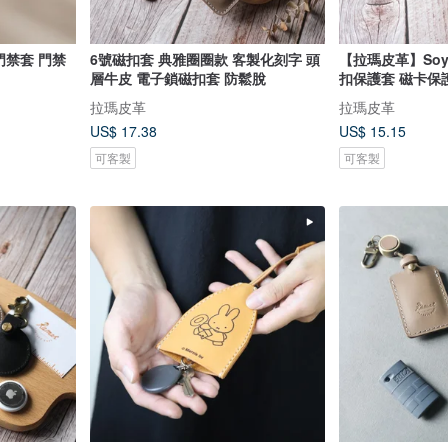
門禁套 門禁
6號磁扣套 典雅圈圈款 客製化刻字 頭
【拉瑪皮革】Soy
層牛皮 電子鎖磁扣套 防鬆脫
扣保護套 磁卡保
拉瑪皮革
拉瑪皮革
US$ 17.38
US$ 15.15
可客製
可客製