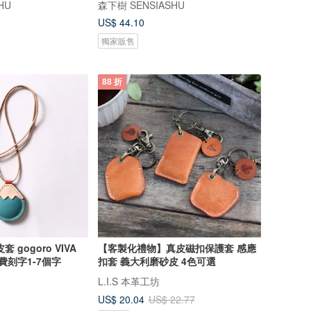
HU
森下樹 SENSIASHU
US$ 44.10
獨家販售
88 折
 gogoro VIVA
【客製化禮物】真皮磁扣保護套 感應
【免費刻字1-7個字
扣套 義大利磨砂皮 4色可選
L.I.S 本革工坊
US$ 20.04
US$ 22.77