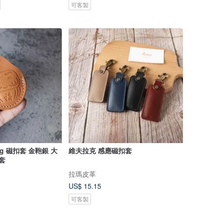
可客製
 tag 磁扣套 金鞄銀 大
維夫拉克 感應磁扣套
套
拉瑪皮革
US$ 15.15
可客製