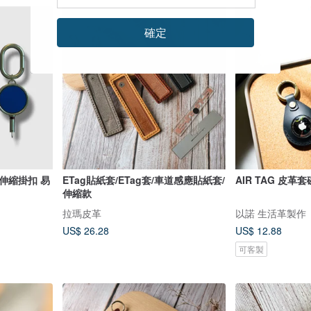
確定
伸縮掛扣 易
ETag貼紙套/ETag套/車道感應貼紙套/
伸縮款
拉瑪皮革
以諾 生活革製作
US$ 26.28
US$ 12.88
可客製