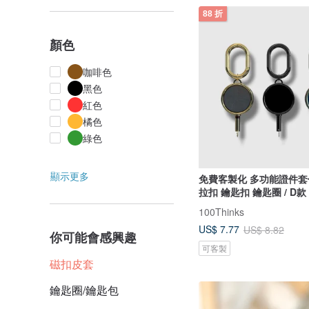
88 折
顏色
咖啡色
黑色
紅色
橘色
綠色
顯示更多
免費客製化 多功能證件套
拉扣 鑰匙扣 鑰匙圈 / D款
100Thinks
US$ 7.77
US$ 8.82
你可能會感興趣
可客製
磁扣皮套
鑰匙圈/鑰匙包