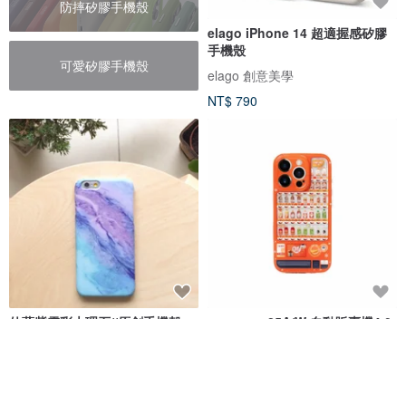
防摔矽膠手機殼
elago iPhone 14 超適握感矽膠
手機殼
可愛矽膠手機殼
elago 創意美學
NT$ 790
仙藍紫雲彩大理石//原創手機殼-
cas:pace 25A/W 自動販賣機4.0
iPhone, Samsung, oppo
手機殼
靜止瞬間
殼空間
NT$ 550
NT$ 1,173