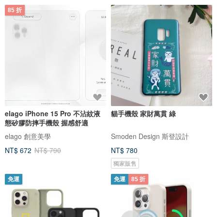
85 折
elago iPhone 15 Pro 不沾紋液
貓手機殼 家財萬貫 綠
態矽膠防摔手機殼 握感舒適
elago 創意美學
Smoden Design 斯登設計
NT$ 672
NT$ 790
NT$ 780
獨家販售
免運
免運
85 折