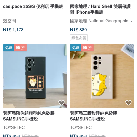
cas:pace 25S/S 便利店 手機殼
國家地理 / Hard Shell 雙層保護
殼 iPhone手機殼
國家地理 National Geographic 3C/手機週邊配件
殼空間
NT$ 1,173
NT$ 880
綠色友善
免運
95 折
免運
95 折
黃阿瑪陪你組模型純色矽膠
黃阿瑪三腳甜睡純色矽膠
SAMSUNG手機殼
SAMSUNG手機殼
TOYSELECT
TOYSELECT
NT$ 656
NT$ 690
NT$ 656
NT$ 690