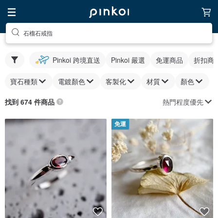
石榴石戒指
Pinkoi 跨境直送
Pinkoi 嚴選
免運商品
折扣商
寶石種類
電鍍顏色
客製化
材質
顏色
熱門程度優先
找到 674 件商品
免運