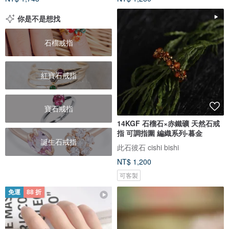
你是不是想找
石榴戒指
紅寶石戒指
寶石戒指
14KGF 石榴石×赤鐵礦 天然石戒
指 可調指圍 編織系列-暮金
誕生石戒指
此石彼石 cishi bishi
NT$ 1,200
可客製
免運
88 折