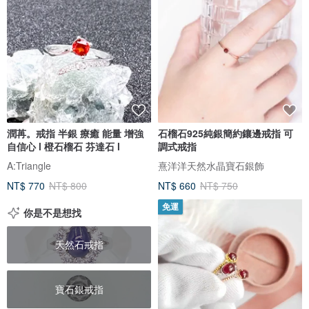
潤苒。戒指 半銀 療癒 能量 增強
石榴石925純銀簡約鑲邊戒指 可
自信心 l 橙石榴石 芬達石 l
調式戒指
A:Triangle
熹洋洋天然水晶寶石銀飾
NT$ 770
NT$ 800
NT$ 660
NT$ 750
免運
你是不是想找
天然石戒指
寶石銀戒指