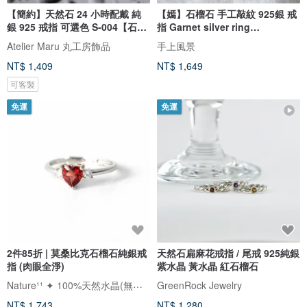
【簡約】天然石 24 小時配戴 純
【嫣】石榴石 手工敲紋 925銀 戒
銀 925 戒指 可選色 S-004【石榴
指 Garnet silver ring
石戒指】
handmade
Atelier Maru 丸工房飾品
手上風景
NT$ 1,409
NT$ 1,649
可客製
免運
免運
2件85折 | 莫桑比克石榴石純銀戒
天然石扁麻花戒指 / 尾戒 925純銀
指 (肉眼全淨)
紫水晶 黃水晶 紅石榴石
Nature¹¹ ✦ 100%天然水晶(無加工)
GreenRock Jewelry
NT$ 1,743
NT$ 1,280