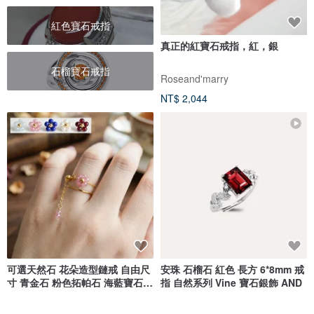
紅色寶石戒指
真正的紅寶石戒指，紅，銀
石榴寶石戒指
Roseand'marry
NT$ 2,044
可選天然石 花朵造型鏈戒 自由尺
安珠 石榴石 紅色 長方 6*8mm 戒
寸 青金石 粉色拓帕石 海藍寶石
指 自然系列 Vine 寶石銀飾 AND
石榴石
RALULU.SHU
安珠♦️每天配戴的天然寶石