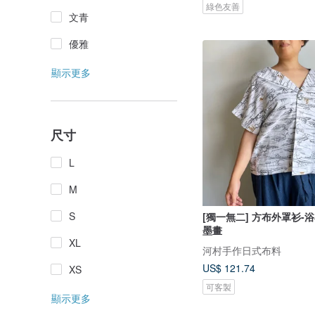
綠色友善
文青
優雅
顯示更多
尺寸
L
M
S
[獨一無二] 方布外罩衫-
墨畫
XL
河村手作日式布料
US$ 121.74
XS
可客製
顯示更多