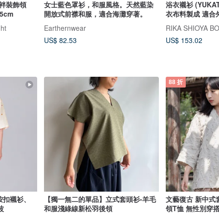
女士藍色罩衫，和服風格。天然藍染
浴衣襯衫 (YUKAT
15cm
開放式前襟和服，適合海灘穿著。
衣布料製成 適合
特風格的設計
ht
Earthernwear
RIKA SHIOYA B
US$ 82.53
US$ 153.02
88 折
絲按扣襯衫、
【獨一無二的單品】立式套頭衫-羊毛
文藝復古 新中式
波
和服淺綠線新松羽後領
領T恤 無性別穿