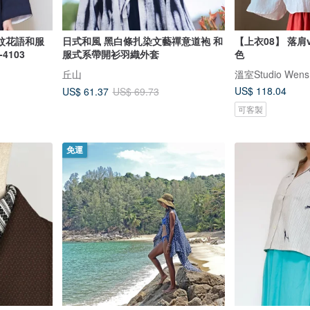
紋花語和服
日式和風 黑白條扎染文藝禪意道袍 和
【上衣08】 落肩
4103
服式系帶開衫羽織外套
色
丘山
溫室Studio Wens
US$ 118.04
US$ 61.37
US$ 69.73
可客製
免運