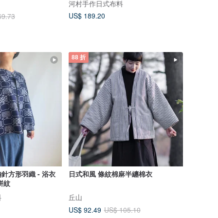
河村手作日式布料
US$ 189.20
69.73
88 折
針方形羽織 - 浴衣
日式和風 條紋棉麻半纏棉衣
絣紋
料
丘山
US$ 92.49
US$ 105.10