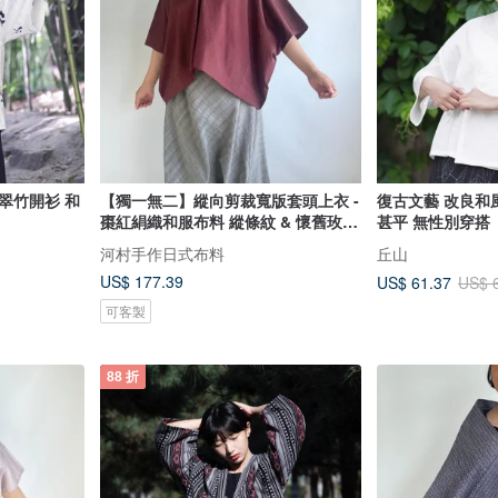
翠竹開衫 和
【獨一無二】縱向剪裁寬版套頭上衣 -
復古文藝 改良和
棗紅絹織和服布料 縱條紋 & 懷舊玫瑰
甚平 無性別穿搭
色新毛斯
河村手作日式布料
丘山
US$ 177.39
US$ 61.37
US$ 
可客製
88 折