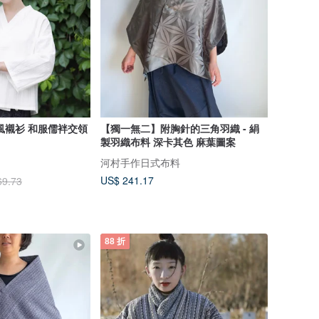
風襯衫 和服儒袢交領
【獨一無二】附胸針的三角羽織 - 絹
製羽織布料 深卡其色 麻葉圖案
河村手作日式布料
US$ 241.17
69.73
88 折