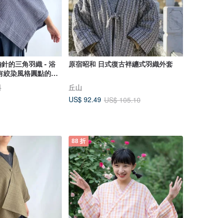
針的三角羽織 - 浴
原宿昭和 日式復古袢纏式羽織外套
有絞染風格圓點的龜
加工處理
料
丘山
US$ 92.49
US$ 105.10
88 折