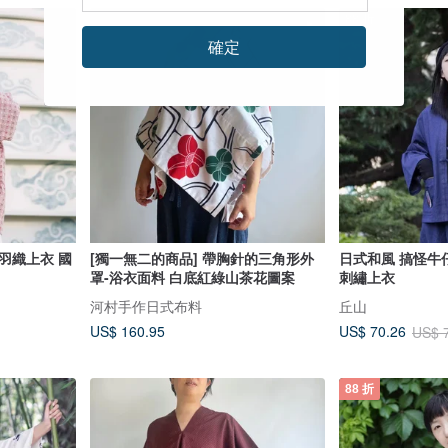
88 折
確定
羽織上衣 國
[獨一無二的商品] 帶胸針的三角形外
日式和風 搞怪牛
罩-浴衣面料 白底紅綠山茶花圖案
刺繡上衣
河村手作日式布料
丘山
US$ 160.95
US$ 70.26
US$ 
88 折