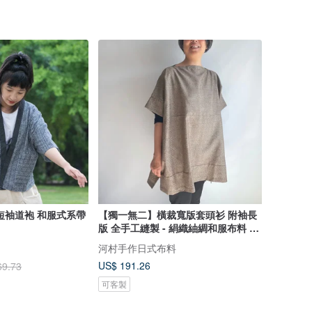
短袖道袍 和服式系帶
【獨一無二】橫裁寬版套頭衫 附袖長
版 全手工縫製 - 絹織紬綢和服布料 淺
褐色絣織紋
河村手作日式布料
US$ 191.26
69.73
可客製