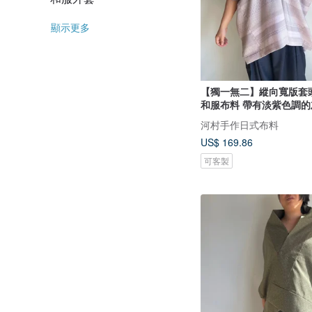
顯示更多
【獨一無二】縱向寬版套頭
和服布料 帶有淡紫色調的灰
衣布料 白底細黑線格紋
河村手作日式布料
案
US$ 169.86
可客製