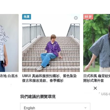
免運
88 折
浴衣地 白底水
UMUI 真絲和服按扣襯衫、紫色紮染
日式和風 龜背紋
復古和服改造款、春季襯衫
開衫式薄外套
UMUI │ Rework Studio
丘山
US$ 164.38
US$ 61.37
US$ 
我們建議的瀏覽環境
綠色友善