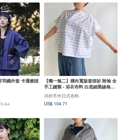
仔羽織外套 卡通猴頭
【獨一無二】橫向寬版套頭衫 附袖 全
手工縫製 - 浴衣布料 白底細黑線格紋
與藍色絣織圖案
河村手作日式布料
US$ 104.71
79.84