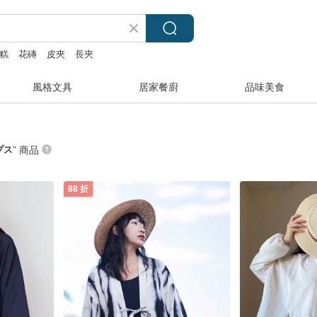
糕
花磚
皮夾
長夾
風格文具
居家餐廚
品味美食
プス
” 商品
88 折