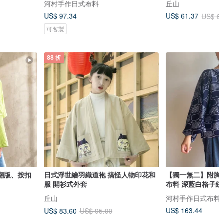
河村手作日式布料
丘山
US$ 97.34
US$ 61.37
US$ 
可客製
88 折
翻版、按扣
日式浮世繪羽織道袍 搞怪人物印花和
【獨一無二】附胸
服 開衫式外套
布料 深藍白格子
丘山
河村手作日式布
US$ 163.44
US$ 83.60
US$ 95.00