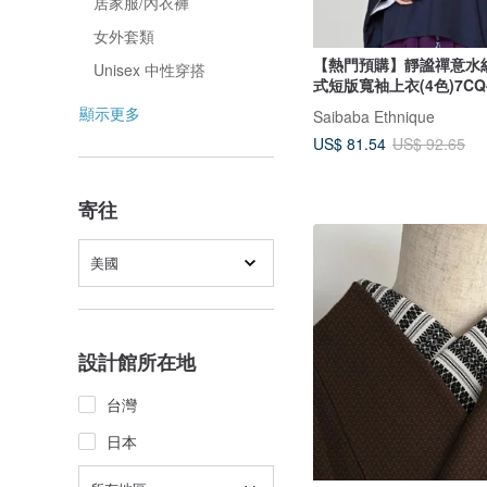
居家服/內衣褲
女外套類
【熱門預購】靜謐禪意水
Unisex 中性穿搭
式短版寬袖上衣(4色)7CQ-
顯示更多
Saibaba Ethnique
US$ 81.54
US$ 92.65
寄往
美國
設計館所在地
台灣
日本