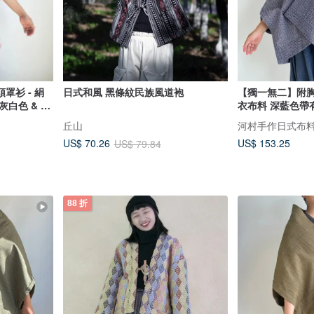
罩衫 - 絹
日式和風 黑條紋民族風道袍
【獨一無二】附胸
白色 & 浴
衣布料 深藍色帶
與藍色絣織圖
甲圖案 經水波紋
丘山
河村手作日式布
US$ 153.25
US$ 70.26
US$ 79.84
88 折