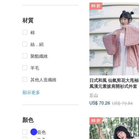
88 折
材質
棉
絲．絹
聚酯纖維
羊毛
其他人造纖維
日式和風 仙氣剪花大甩袖
風漢元素披肩開衫式外套
顯示更多
丘山
US$ 70.26
US$ 79.84
顏色
88 折
藍色