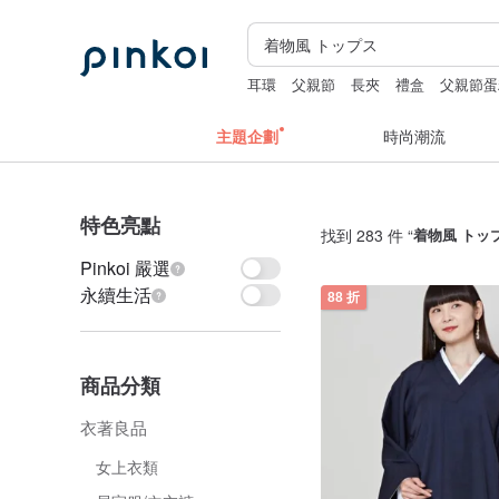
耳環
父親節
長夾
禮盒
父親節蛋
主題企劃
時尚潮流
特色亮點
找到 283 件 “
着物風 トッ
Pinkoi 嚴選
永續生活
88 折
商品分類
衣著良品
女上衣類