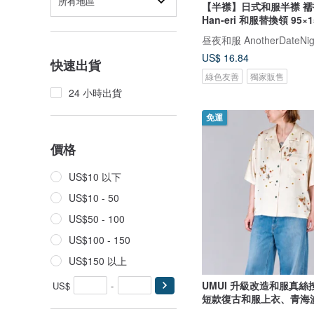
所有地區
【半襟】日式和服半襟 襦袢裝飾領
Han-eri 和服替換領 95×
昼夜和服 AnotherDateNig
US$ 16.84
快速出貨
綠色友善
獨家販售
24 小時出貨
免運
價格
US$10 以下
US$10 - 50
US$50 - 100
US$100 - 150
US$150 以上
UMUI 升級改造和服真
US$
-
短款復古和服上衣、青海