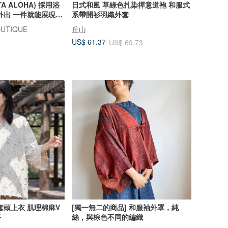
A ALOHA) 採用浴
日式和風 草綠色扎染禪意道袍 和服式
外出 一件就能展現獨
系帶開衫羽織外套
OUTIQUE
丘山
US$ 61.37
US$ 69.73
套頭上衣 肌理棉麻V
[獨一無二的商品] 和服袖外罩，純
搭
絲，與棕色不同的編織