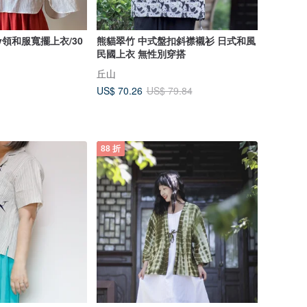
v領和服寬擺上衣/30
熊貓翠竹 中式盤扣斜襟襯衫 日式和風
民國上衣 無性別穿搭
丘山
US$ 70.26
US$ 79.84
88 折