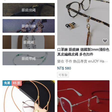
眼鏡掛繩
眼鏡掛鍊
眼鏡繩
口罩鍊 眼鏡鍊 德國製3mm淺棕色
真皮編織皮繩 多色扣件
眼鏡帶繩
樂在 手作 飾品專賣 enJOY Handmade Bracele
NT$ 580
可客製
免運
65 折