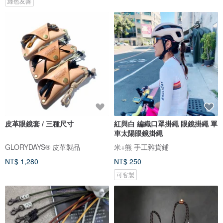
綠色友善
皮革眼鏡套 / 三種尺寸
紅與白 編織口罩掛繩 眼鏡掛繩 單
車太陽眼鏡掛繩
GLORYDAYS® 皮革製品
米+熊 手工雜貨鋪
NT$ 1,280
NT$ 250
可客製