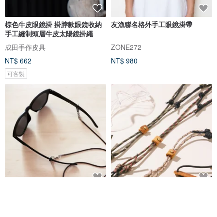
棕色牛皮眼鏡掛 掛脖款眼鏡收納
友漁聯名格外手工眼鏡掛帶
手工縫制頭層牛皮太陽鏡掛繩
成田手作皮具
ZONE272
NT$ 662
NT$ 980
可客製
率性極簡丨眼鏡繩 口罩掛繩 項鍊
SilverValley 調節式質感掛繩(附
多用途時尚配件 細版-深咖
護目鏡)
夢中夢
白銀谷 silver valley