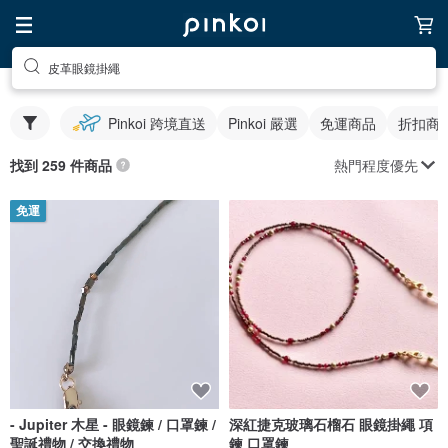
皮革眼鏡掛繩
Pinkoi 跨境直送
Pinkoi 嚴選
免運商品
折扣商
熱門程度優先
找到 259 件商品
免運
- Jupiter 木星 - 眼鏡鍊 / 口罩鍊 /
深紅捷克玻璃石榴石 眼鏡掛繩 項
聖誕禮物 / 交換禮物
鍊 口罩鍊