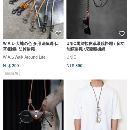
W.A.L-大地の色 多用途鍊繩-口
UNIC馬蹄扣皮革眼鏡掛繩 / 多功
罩/眼鏡/ 防掉掛繩
能頸掛繩 /尼龍頸掛繩
W.A.L-Walk Around Life
UNIC
NT$ 200
NT$ 890
獨家販售