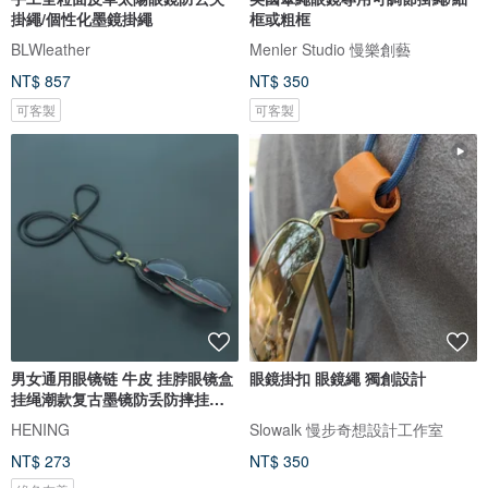
掛繩/個性化墨鏡掛繩
框或粗框
BLWleather
Menler Studio 慢樂創藝
NT$ 857
NT$ 350
可客製
可客製
男女通用眼镜链 牛皮 挂脖眼镜盒
眼鏡掛扣 眼鏡繩 獨創設計
挂绳潮款复古墨镜防丢防摔挂绳
链
HENING
Slowalk 慢步奇想設計工作室
NT$ 273
NT$ 350