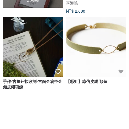
喜迎瑤
NT$ 2,680
手作-古董鈕扣改制-古銅金簍空金
【彩虹】綠仿皮繩 頸鍊
釦皮繩項鍊
guii古意雜貨
JUelry Design
NT$ 690
NT$ 780
獨家販售
可客製
免運
69 折