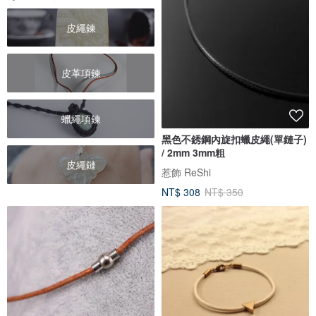
皮繩鍊
皮革項鍊
蠟繩項鍊
黑色不銹鋼內旋扣蠟皮繩(單鏈子)
/ 2mm 3mm粗
皮繩鏈
惹飾 ReShi
NT$ 308
NT$ 350