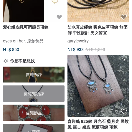
愛心蠟皮繩可調節長項鍊
防水真皮繩鍊 暖色皮革項鍊 無墜
飾 中性設計 男女皆宜
eyes on her. 原創飾品
garyjewelry
NT$ 850
NT$ 933
NT$ 1,243
你是不是想找
皮繩頸鍊
皮繩繩項鍊
皮繩飾品
喜迎瑤 925銀 月光石 藍月光 民族
風 復古 嬉皮 流蘇項鍊 項鍊
皮繩繩