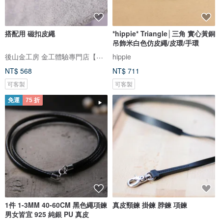
搭配用 磁扣皮繩
*hippie* Triangle│三角 實心黃銅
吊飾米白色仿皮繩/皮環/手環
後山金工房 金工體驗專門店【親手打造您的幸福】
hippie
NT$ 568
NT$ 711
可客製
可客製
免運
75 折
1件 1-3MM 40-60CM 黑色繩項鍊
真皮頸鍊 掛鍊 脖鍊 項鍊
男女皆宜 925 純銀 PU 真皮