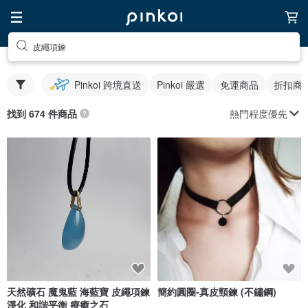
皮繩項鍊
Pinkoi 跨境直送
Pinkoi 嚴選
免運商品
折扣商
熱門程度優先
找到 674 件商品
天然礦石 魔鬼藍 海藍寶 皮繩項鍊
簡約圓圈-真皮頸鍊 (不鏽鋼)
淨化 和諧平衡 療癒之石