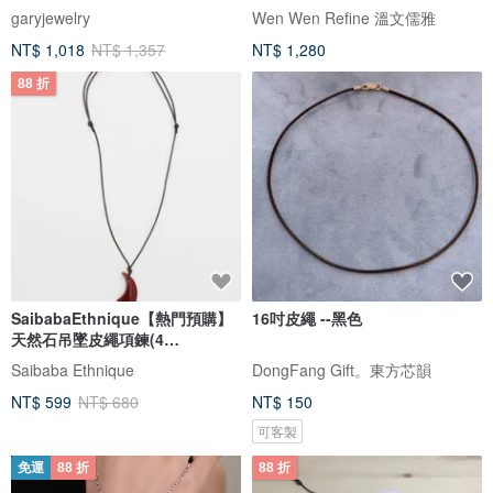
garyjewelry
Wen Wen Refine 溫文儒雅
NT$ 1,018
NT$ 1,357
NT$ 1,280
88 折
SaibabaEthnique【熱門預購】
16吋皮繩 --黑色
天然石吊墜皮繩項鍊(4
色)2CYZ3612
Saibaba Ethnique
DongFang Gift。東方芯韻
NT$ 599
NT$ 680
NT$ 150
可客製
免運
88 折
88 折