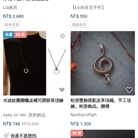
Liz繪房
【Look洛克手作】
NT$ 2,680
NT$ 550
綠色友善
獨家販售
免運
88 折
水波紋圓圈蠟皮繩可調節長項鍊
蛇形墜飾搭配皮革項繩。手工項
鍊。蛇形飾品。贈禮
eyes on her. 原創飾品
NorthernPath
NT$ 748
NT$ 850
NT$ 1,300
88 折
你是不是想找