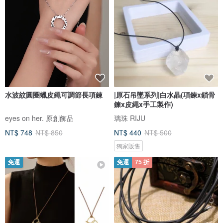
水波紋圓圈蠟皮繩可調節長項鍊
|原石吊墜系列|白水晶(項鍊x鎖骨
鍊x皮繩x手工製作)
eyes on her. 原創飾品
璃珠 RIJU
NT$ 748
NT$ 850
NT$ 440
NT$ 500
獨家販售
免運
免運
75 折