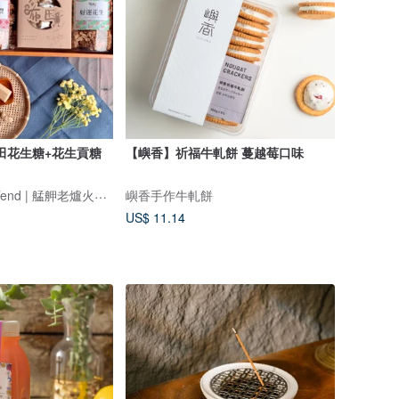
田花生糖+花生貢糖
【嶼香】祈福牛軋餅 蔓越莓口味
布田食品 PeanuTend | 艋舺老爐火花生糖
嶼香手作牛軋餅
US$ 11.14