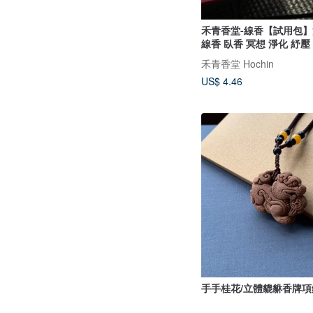
禾青香堂-線香【試用包】
線香 臥香 冥想 淨化 紓壓
禾青香堂 Hochin
US$ 4.46
手手桂花/立體貔貅香牌項