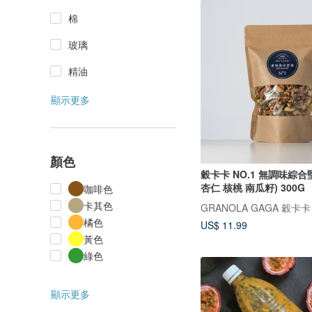
棉
玻璃
精油
顯示更多
顏色
穀卡卡 NO.1 無調味綜合
杏仁 核桃 南瓜籽) 300G
咖啡色
卡其色
GRANOLA GAGA 穀卡卡
橘色
US$ 11.99
黃色
綠色
顯示更多