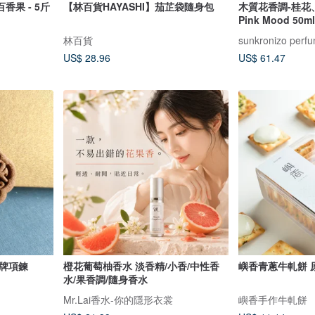
香果 - 5斤
【林百貨HAYASHI】茄芷袋隨身包
木質花香調-桂花
Pink Mood 50
林百貨
sunkronizo pe
US$ 28.96
US$ 61.47
牌項鍊
橙花葡萄柚香水 淡香精/小香/中性香
嶼香青蔥牛軋餅 
水/果香調/隨身香水
Mr.Lai香水-你的隱形衣裳
嶼香手作牛軋餅