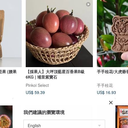
堅果 (腰果
【採果人】大坪頂藍星百香果B級
手手桂花/大虎爺
6KG | 埔里紫寶石
Pinkoi Select
手手桂花
US$ 59.39
US$ 16.93
我們建議的瀏覽環境