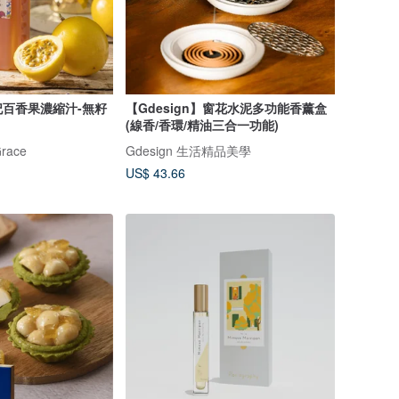
百香果濃縮汁-無籽
【Gdesign】窗花水泥多功能香薰盒
(線香/香環/精油三合一功能)
race
Gdesign 生活精品美學
US$ 43.66