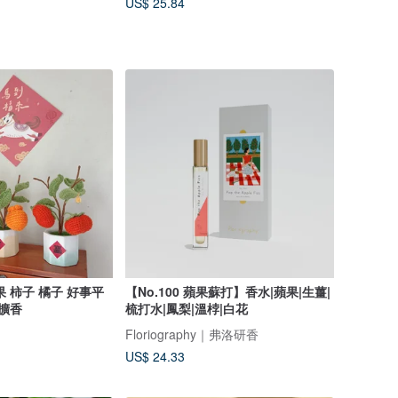
US$ 25.84
 柿子 橘子 好事平
【No.100 蘋果蘇打】香水|蘋果|生薑|
 擴香
梳打水|鳳梨|溫桲|白花
Floriography｜弗洛研香
US$ 24.33