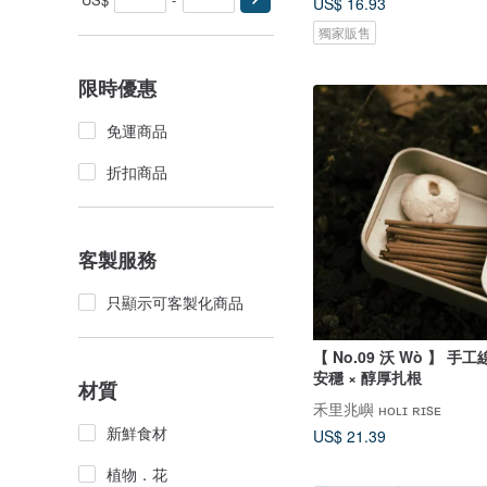
US$ 16.93
獨家販售
限時優惠
免運商品
折扣商品
客製服務
只顯示可客製化商品
【 No.09 沃 Wò 】 手工
安穩 × 醇厚扎根
材質
禾里兆嶼 ʜᴏʟɪ ʀɪsᴇ
新鮮食材
US$ 21.39
植物．花