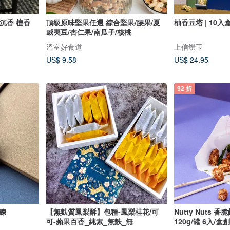
沉香 檀香
頂級原味堅果任選 綜合堅果/腰果/夏
柚香豆塔 | 10入
威夷豆/杏仁果/南瓜子/核桃
溫室好食道
上信饌玉
US$ 9.58
US$ 24.95
92 折
鍊
【無麩質鳳梨酥】包種-鳳梨桂花/可
Nutty Nuts
可-蘋果百香_純素_無麩_無
120g/罐 6入/