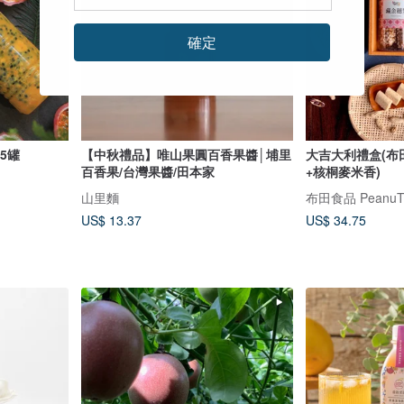
確定
 5罐
【中秋禮品】唯山果圓百香果醬│埔里
大吉大利禮盒(布
百香果/台灣果醬/田本家
+核桐麥米香)
山里麵
US$ 13.37
US$ 34.75