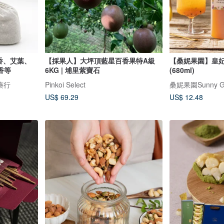
丁香、艾葉、
【採果人】大坪頂藍星百香果特A級
【桑妮果園】皇妃
香等
6KG | 埔里紫寶石
(680ml)
藥行
Pinkoi Select
桑妮果園Sunny G
US$ 69.29
US$ 12.48