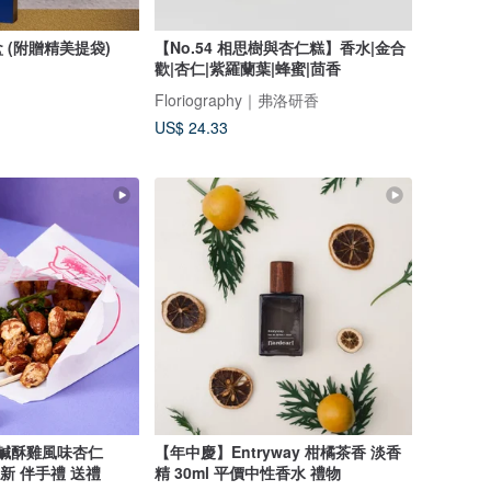
盒 (附贈精美提袋)
【No.54 相思樹與杏仁糕】香水|金合
歡|杏仁|紫羅蘭葉|蜂蜜|茴香
Floriography｜弗洛研香
US$ 24.33
 香脆鹹酥雞風味杏仁
【年中慶】Entryway 柑橘茶香 淡香
盒創新 伴手禮 送禮
精 30ml 平價中性香水 禮物