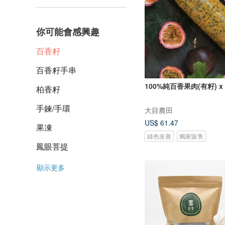
你可能會感興趣
百香籽
百香籽手串
100%純百香果肉(有籽) x
柏香籽
手鍊/手環
大目農田
US$ 61.47
果凍
綠色友善
獨家販售
鳳眼菩提
顯示更多