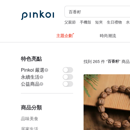
父親節
手機殼
短夾
生日禮物
水
主題企劃
時尚潮流
特色亮點
找到 265 件 “
百香籽
” 商品
Pinkoi 嚴選
永續生活
公益商品
商品分類
品味美食
居家生活