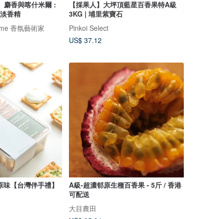
、麝香與喀什米爾 :
【採果人】大坪頂藍星百香果特A級
ml淡香精
3KG | 埔里紫寶石
rfume 香氛藝術家
Pinkoi Select
US$ 37.12
原味【台灣伴手禮】
A級-超濃郁原生種百香果 - 5斤 / 香港
可配送
大目農田