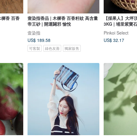
木樨香 百香
壹染指香品 | 木樨香 百香籽紋 高含量
【採果人】大坪
帝王砂 | 開運闢邪 愉悅
3KG | 埔里紫寶
壹染指
Pinkoi Select
US$ 189.58
US$ 32.17
可客製
綠色友善
獨家販售