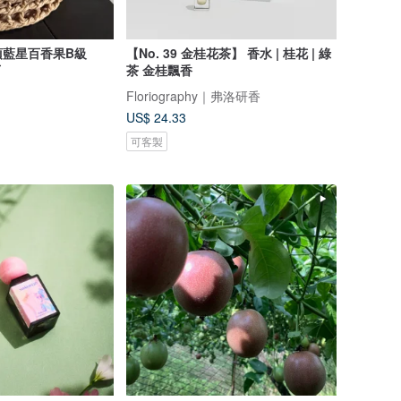
頂藍星百香果B級
【No. 39 金桂花茶】 香水 | 桂花 | 綠
石
茶 金桂飄香
Floriography｜弗洛研香
US$ 24.33
可客製