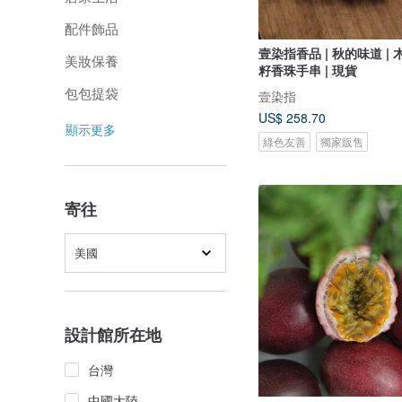
配件飾品
壹染指香品 | 秋的味道 | 
美妝保養
籽香珠手串 | 現貨
包包提袋
壹染指
US$ 258.70
顯示更多
綠色友善
獨家販售
寄往
美國
設計館所在地
台灣
中國大陸