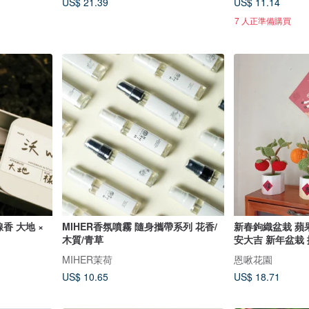
US$ 21.39
US$ 11.14
7 人正準備購買
線香 大地 ×
MIHER香氛噴霧 隨身攜帶系列 花香/
新春鉤織盆栽 蘋果
木質/青草
安大吉 新年盆栽
MIHER茉荷
恩啾花園
US$ 10.65
US$ 18.71