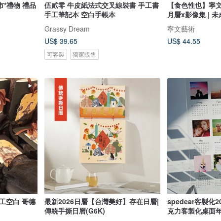
鯉享時光-萬年曆 *新品上市*禮物 禮品
伍貳零 牛皮紙法式交叉線裝書 手工書
【食色性也】寧文藝
手工筆記本 空白手帳本
月曆x影像集 | 
Grassy Dream
寧文藝術
US$ 39.65
US$ 44.55
可客製
獨家販售
工空白 哥德
最新2026日曆【台灣美好】存在日曆|
spedear客製化
傳統手撕日曆(G6K)
克力客製化桌面