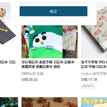
確定
筆記本 日記
空白筆記本 創意手帳 日記本 記帳本
洛可可草莓 WEL
幽靈周邊 插畫記事本 搞怪
記本/手帳/日記本
OMGooD 文創
𝓦𝓮𝓵𝓴𝓲𝓷 洛可可草莓
US$ 25.22
US$ 17.78
獨家販售