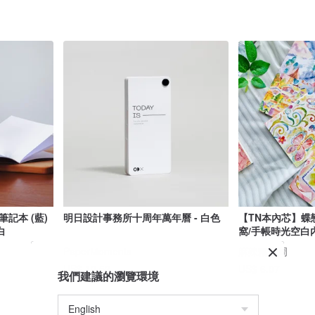
記本 (藍)
明日設計事務所十周年萬年曆 - 白色
【TN本內芯】蝶
白
窩/手帳時光空白
PaperMoments
麻辣糯米周
US$ 19.59
US$ 6.07
我們建議的瀏覽環境