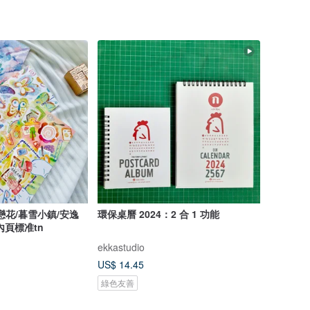
戀花/暮雪小鎮/安逸
環保桌曆 2024：2 合 1 功能
內頁標准tn
ekkastudio
US$ 14.45
綠色友善