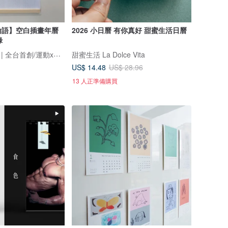
靈動諭語】空白插畫年曆
2026 小日曆 有你真好 甜蜜生活日曆
錄
MindFit 靈動諭語 | 全台首創/運動x心靈/的神諭卡牌！
甜蜜生活 La Dolce Vita
US$ 14.48
US$ 28.96
13 人正準備購買