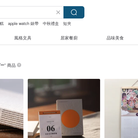
糕
apple watch 錶帶
中秋禮盒
短夾
風格文具
居家餐廚
品味美食
ダー
” 商品