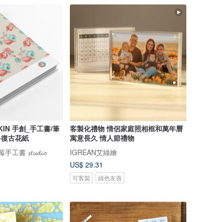
KIN 手創_手工書/筆
客製化禮物 情侶家庭照相框和萬年曆
-復古花紙
寓意長久 情人節禮物
手工書 𝓼𝓽𝓾𝓭𝓲𝓸
IGREAN艾綠繪
US$ 29.31
可客製
綠色友善