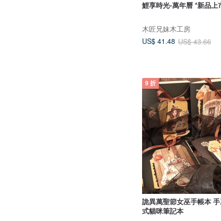
木匠兄妹木工房
US$ 41.48
US$ 43.66
9 折
詭異萬聖節女巫手帳本 手
式貓咪筆記本