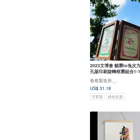
2023文博會 貓曆to兔次方
孔版印刷旋轉框曆組合1-1
卷卷製造所._.
US$ 31.18
可客製
綠色友善