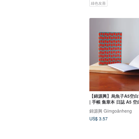
綠色友善
【錦源興】烏魚子A5空白筆
| 手帳 集章本 日誌 A5 空
錦源興 Gímgoânheng
US$ 3.57