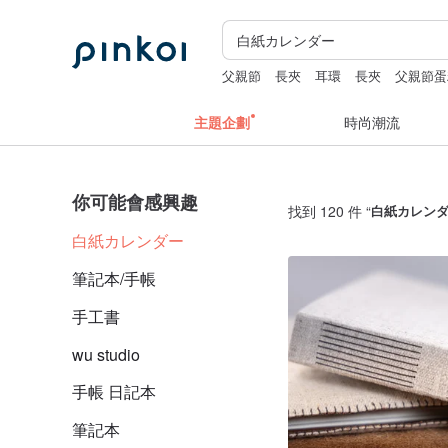
父親節
長夾
耳環
長夾
父親節蛋
主題企劃
時尚潮流
你可能會感興趣
找到 120 件 “
白紙カレン
白紙カレンダー
筆記本/手帳
手工書
wu studio
手帳 日記本
筆記本