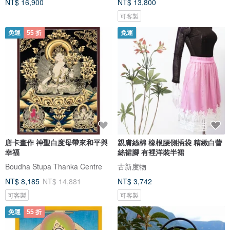
NT$ 16,900
NT$ 13,800
可客製
免運
55 折
免運
唐卡畫作 神聖白度母帶來和平與
親膚絲棉 橡根腰側插袋 精緻白蕾
幸福
絲裙腳 有裡洋裝半裙
Boudha Stupa Thanka Centre
古新度物
NT$ 8,185
NT$ 14,881
NT$ 3,742
可客製
可客製
免運
55 折