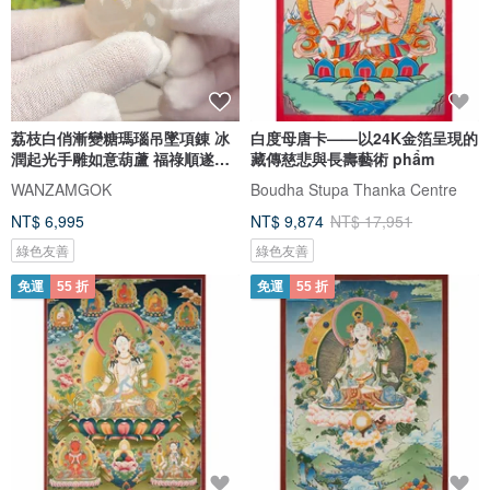
荔枝白俏漸變糖瑪瑙吊墜項錬 冰
白度母唐卡——以24K金箔呈現的
潤起光手雕如意葫蘆 福祿順遂吉
藏傳慈悲與長壽藝術 phẩm
祥
WANZAMGOK
Boudha Stupa Thanka Centre
NT$ 6,995
NT$ 9,874
NT$ 17,951
綠色友善
綠色友善
免運
55 折
免運
55 折