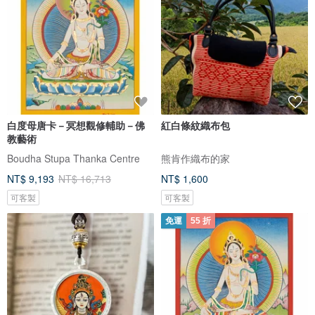
白度母唐卡－冥想觀修輔助－佛
紅白條紋織布包
教藝術
Boudha Stupa Thanka Centre
熊肯作織布的家
NT$ 9,193
NT$ 16,713
NT$ 1,600
可客製
可客製
免運
55 折