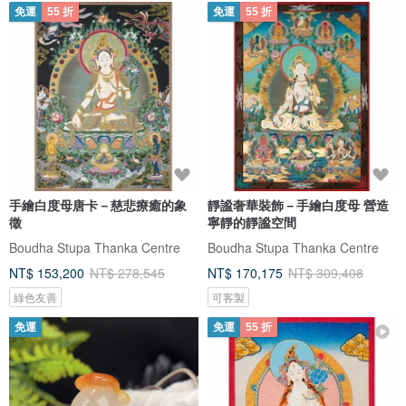
免運
55 折
免運
55 折
手繪白度母唐卡－慈悲療癒的象
靜謐奢華裝飾－手繪白度母 營造
徵
寧靜的靜謐空間
Boudha Stupa Thanka Centre
Boudha Stupa Thanka Centre
NT$ 153,200
NT$ 278,545
NT$ 170,175
NT$ 309,408
綠色友善
可客製
免運
免運
55 折