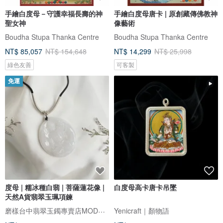
手繪白度母－守護幸福長壽的神
手繪白度母唐卡 | 原創藏傳佛教神
聖女神
像藝術
Boudha Stupa Thanka Centre
Boudha Stupa Thanka Centre
NT$ 85,057
NT$ 154,648
NT$ 14,299
NT$ 25,998
綠色友善
可客製
免運
度母 | 糯冰種白翡 | 菩薩蓮花像 |
白度母高卡唐卡吊墜
天然A貨翡翠玉珮項鍊
磨樣台中翡翠玉鐲專賣店MODE YANG
Yenicraft｜顏物語