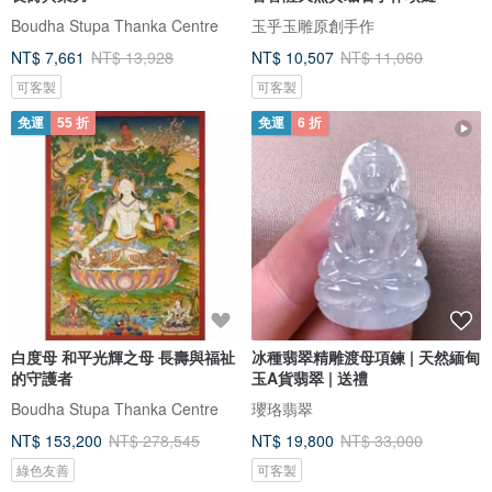
Boudha Stupa Thanka Centre
玉乎玉雕原創手作
NT$ 7,661
NT$ 13,928
NT$ 10,507
NT$ 11,060
可客製
可客製
免運
55 折
免運
6 折
白度母 和平光輝之母 長壽與福祉
冰種翡翠精雕渡母項鍊 | 天然緬甸
的守護者
玉A貨翡翠 | 送禮
Boudha Stupa Thanka Centre
瓔珞翡翠
NT$ 153,200
NT$ 278,545
NT$ 19,800
NT$ 33,000
綠色友善
可客製