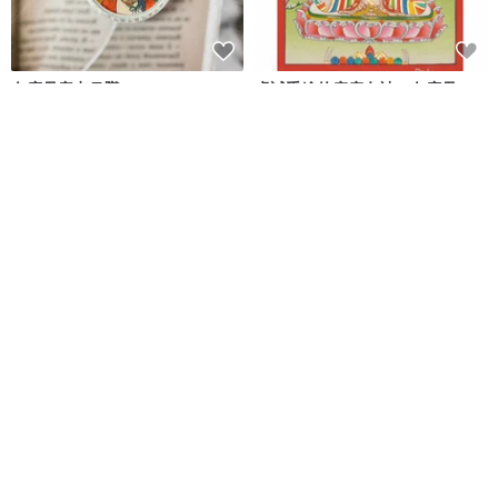
白度母唐卡吊墜
虔誠手繪的療癒女神－白度母
Yenicraft｜顏物語
Boudha Stupa Thanka Centre
NT$ 3,280
NT$ 9,193
NT$ 16,713
可客製
可客製
免運
55 折
免運
55 折
優雅的白度母唐卡 永恆的藏傳藝
白度母唐卡繪畫寓意長壽 | 神聖的
術 精神之美
藏傳佛教女神神龕藝術