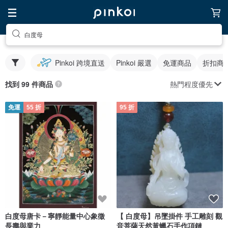
白度母
Pinkoi 跨境直送
Pinkoi 嚴選
免運商品
折扣商
熱門程度優先
找到 99 件商品
免運
55 折
95 折
白度母唐卡－寧靜能量中心象徵
【 白度母】吊墜掛件 手工雕刻 觀
長壽與業力
音菩薩天然黃蠟石手作項鏈