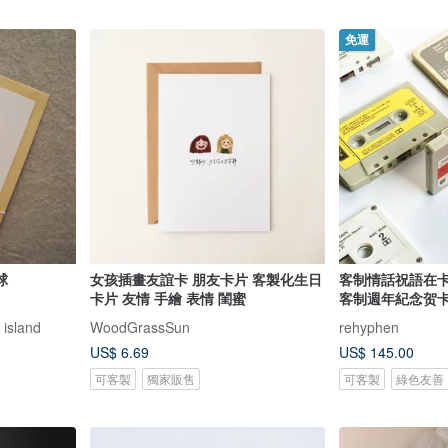
免運
球
女孩插畫友誼卡 朋友卡片 客製化生日
客制情話祝語在卡
卡片 友情 手繪 表情 閨蜜
客制週年紀念贺卡
island
WoodGrassSun
rehyphen
US$ 6.69
US$ 145.00
可客製
獨家販售
可客製
綠色友善