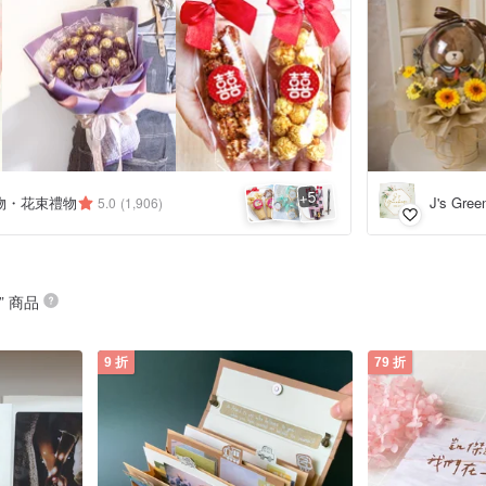
5
+
物・花束禮物
J's Gr
5.0
(1,906)
” 商品
9 折
79 折