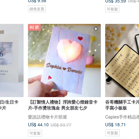
US$ 9.58
US$ 35.59
US$ 
綠色友善
可客製
82 折
日/生日卡
【訂製情人禮物】浮誇愛心燈錄音卡
谷哥機關手工卡片 
卡片
片-手作燙玫瑰金 男女朋友七夕
手寫小板板
愛說話禮物卡片部屋
Capies手作精品
US$ 18.71
US$ 44.10
US$ 53.77
可客製
可客製