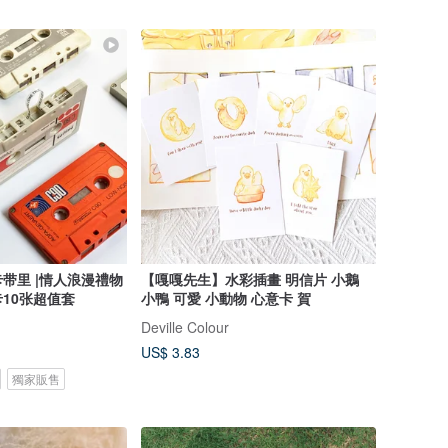
带里 |情人浪漫禮物
【嘎嘎先生】水彩插畫 明信片 小鵝
10张超值套
小鴨 可愛 小動物 心意卡 賀
Deville Colour
US$ 3.83
獨家販售