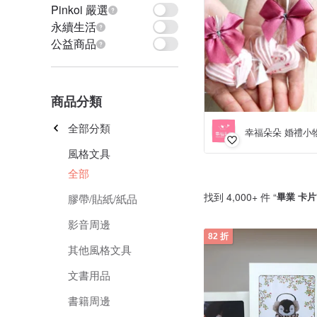
Pinkoi 嚴選
永續生活
公益商品
商品分類
全部分類
幸福朵朵 婚禮小
風格文具
全部
找到 4,000+ 件 “
畢業 卡片
膠帶/貼紙/紙品
影音周邊
82 折
其他風格文具
文書用品
書籍周邊