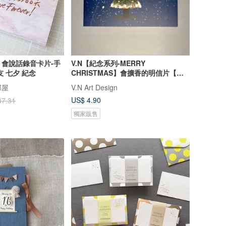
會說話錄音卡片-手
V.N【紀念系列-MERRY
 七夕 紀念
CHRISTMAS】會擴香的明信片【聖
誕節禮物】
部屋
V.N Art Design
US$ 4.90
47.31
獨家販售