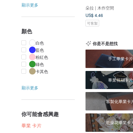
顯示更多
朵拉 | 木作空間
US$ 4.46
可客製
顏色
白色
你是不是想找
藍色
粉紅色
手工畢業卡片
綠色
卡其色
畢業祝福卡片
顯示更多
客製化畢業卡
你可能會感興趣
乾燥花畢業卡
畢業 卡片