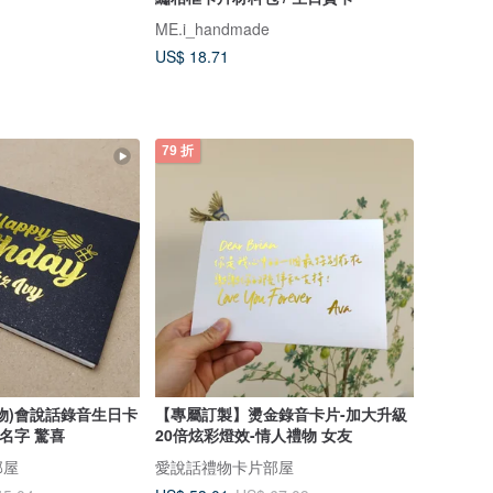
ME.i_handmade
US$ 18.71
79 折
物)會說話錄音生日卡
【專屬訂製】燙金錄音卡片-加大升級
名字 驚喜
20倍炫彩燈效-情人禮物 女友
部屋
愛說話禮物卡片部屋