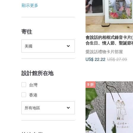
顯示更多
寄往
會說話的相框式錄音卡片(
合生日、情人節、聖誕節
美國
愛說話禮物卡片部屋
US$ 22.22
US$ 27.09
設計館所在地
台灣
9 折
香港
所有地區