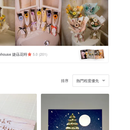
5
+
eenhouse 婕蕬花時
5.0
(201)
排序
熱門程度優先