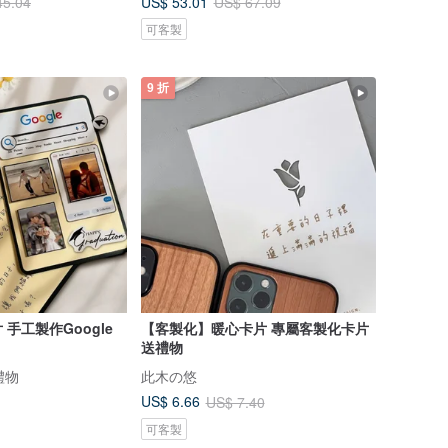
US$ 53.01
45.04
US$ 67.09
可客製
9 折
手工製作Google
【客製化】暖心卡片 專屬客製化卡片
送禮物
禮物
此木の悠
US$ 6.66
US$ 7.40
可客製