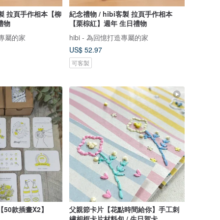
i客製 拉頁手作相本【柳
紀念禮物 / hibi客製 拉頁手作相本
禮物
【栗棕紅】週年 生日禮物
打造專屬的家
hibi - 為回憶打造專屬的家
US$ 52.97
可客製
【50款插畫X2】
父親節卡片【花點時間給你】手工刺
繡相框卡片材料包 / 生日賀卡