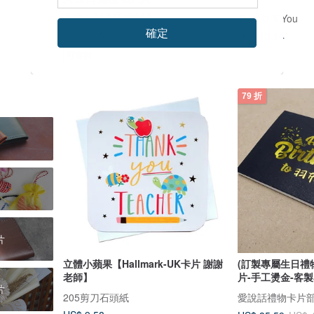
金雀文創禮品 客製化
Dear U & You
確定
US$ 15.59
US$ 13.14
可客製
79 折
片
立體小蘋果【Hallmark-UK卡片 謝謝
(訂製專屬生日禮
老師】
片-手工燙金-客製
片
205剪刀石頭紙
愛說話禮物卡片