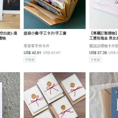
空白款)-適
提袋小書/手工卡片/手工書
【專屬訂製禮物】
禮物
工燙玫瑰金 男女友
零壹零手作卡片
愛說話禮物卡片
US$ 42.91
US$ 37.38
US$ 47.67
US$ 
可客製
可客製