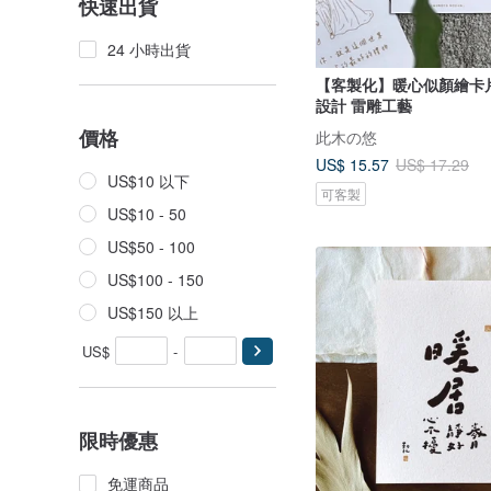
快速出貨
24 小時出貨
【客製化】暖心似顏繪卡
設計 雷雕工藝
價格
此木の悠
US$ 15.57
US$ 17.29
US$10 以下
可客製
US$10 - 50
US$50 - 100
US$100 - 150
US$150 以上
US$
-
限時優惠
免運商品