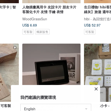
心大字卡 | 智
人物插畫萬用卡 友誼卡片 朋友卡片
生日禮物/ hib
客製化卡片 友情 手繪 表情
綠灰】旅遊 週年
WoodGrassSun
hibi - 為回憶
US$ 6.69
US$ 52.97
可客製
獨家販售
可客製
我們建議的瀏覽環境
 可客製化
客製化 名片盒 免費刻字 卡片收納 卡
100張祝福小卡 -
夾 生日 送禮 名片夾