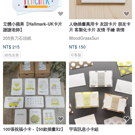
立體小蘋果【Hallmark-UK卡片
人物插畫萬用卡 友誼卡片 朋友卡
謝謝老師】
片 客製化卡片 友情 手繪 表情
205剪刀石頭紙
WoodGrassSun
NT$ 215
NT$ 150
綠色友善
可客製
100張祝福小卡 -【50款插畫X2】
宇宙訊息小卡組