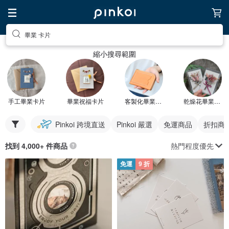
畢業 卡片
縮小搜尋範圍
手工畢業卡片
畢業祝福卡片
客製化畢業卡片
乾燥花畢業卡片
Pinkoi 跨境直送
Pinkoi 嚴選
免運商品
折扣商
熱門程度優先
找到 4,000+ 件商品
免運
9 折