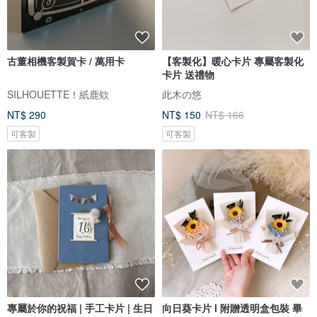
古董相機客製賀卡 / 萬用卡
【客製化】暖心卡片 專屬客製化
卡片 送禮物
SILHOUETTE！紙鹿欸
此木の悠
NT$ 290
NT$ 150
NT$ 166
可客製
可客製
專屬於你的祝福 | 手工卡片 | 生日
向日葵卡片 l 附贈透明盒包裝 畢