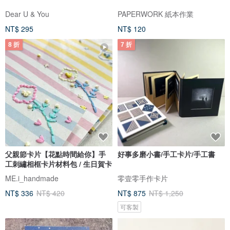
Dear U & You
PAPERWORK 紙本作業
NT$ 295
NT$ 120
8 折
7 折
父親節卡片【花點時間給你】手
好事多磨小書/手工卡片/手工書
工刺繡相框卡片材料包 / 生日賀卡
ME.i_handmade
零壹零手作卡片
NT$ 336
NT$ 420
NT$ 875
NT$ 1,250
可客製