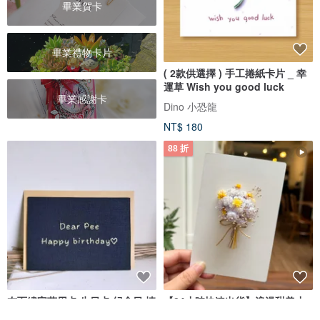
畢業賀卡
畢業禮物卡片
( 2款供選擇 ) 手工捲紙卡片 _ 幸
運草 Wish you good luck
畢業感謝卡
Dino 小恐龍
NT$ 180
88 折
布面繡字萬用卡 生日卡 紀念日 情
【24小時快速出貨】浪漫甜美小
人節 七夕 畢業賀卡
花束手工卡片/生日/畢業卡片/婚禮