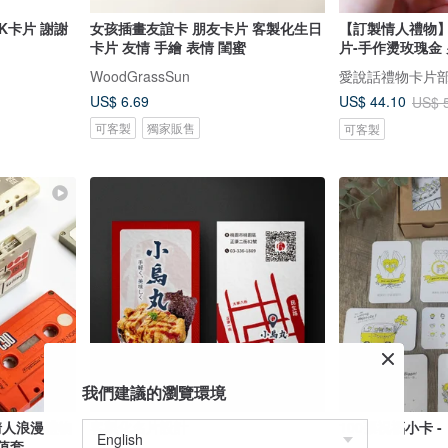
UK卡片 謝謝
女孩插畫友誼卡 朋友卡片 客製化生日
【訂製情人禮物
卡片 友情 手繪 表情 閨蜜
片-手作燙玫瑰金
WoodGrassSun
愛說話禮物卡片
US$ 6.69
US$ 44.10
US$ 
可客製
獨家販售
可客製
我們建議的瀏覽環境
情人浪漫禮物
客製化名片設計
100張祝福小卡 -
值套