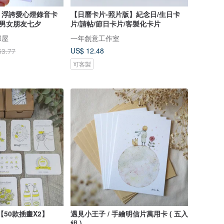
】浮誇愛心燈錄音卡
【日曆卡片-照片版】紀念日/生日卡
 男女朋友七夕
片/請帖/節日卡片/客製化卡片
部屋
一年創意工作室
US$ 12.48
53.77
可客製
【50款插畫X2】
遇見小王子 / 手繪明信片萬用卡 ( 五入
組 )