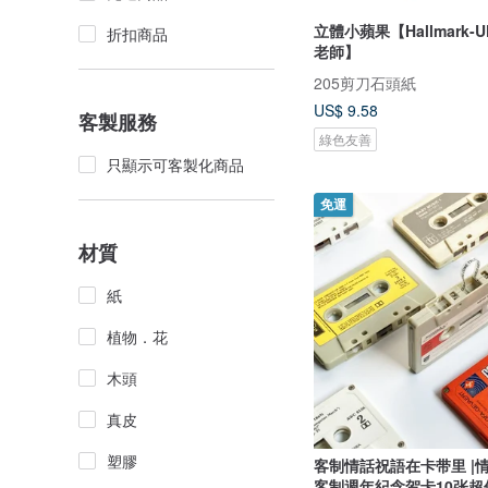
立體小蘋果【Hallmark-
折扣商品
老師】
205剪刀石頭紙
US$ 9.58
客製服務
綠色友善
只顯示可客製化商品
免運
材質
紙
植物．花
木頭
真皮
塑膠
客制情話祝語在卡带里 |
客制週年紀念贺卡10张超