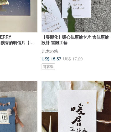
ERRY
【客製化】暖心似顏繪卡片 含似顏繪
】會擴香的明信片【聖
設計 雷雕工藝
此木の悠
US$ 15.57
US$ 17.29
可客製