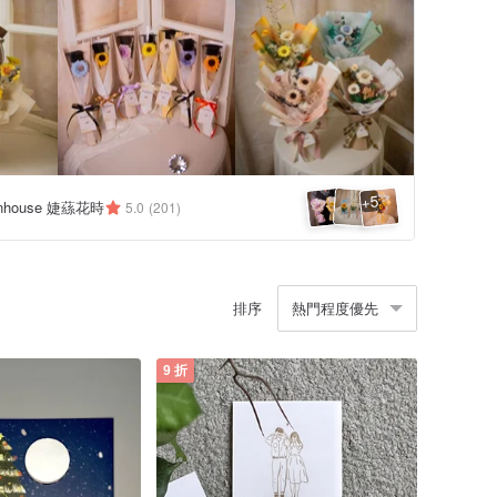
5
+
eenhouse 婕蕬花時
5.0
(201)
排序
熱門程度優先
9 折