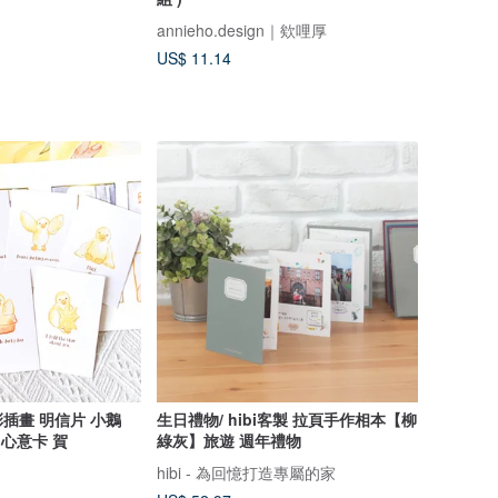
annieho.design｜欸哩厚
US$ 11.14
插畫 明信片 小鵝
生日禮物/ hibi客製 拉頁手作相本【柳
 心意卡 賀
綠灰】旅遊 週年禮物
hibi - 為回憶打造專屬的家