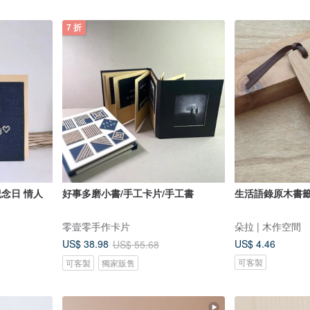
7 折
紀念日 情人
好事多磨小書/手工卡片/手工書
生活語錄原木書籤
零壹零手作卡片
朵拉 | 木作空間
US$ 4.46
US$ 38.98
US$ 55.68
可客製
可客製
獨家販售