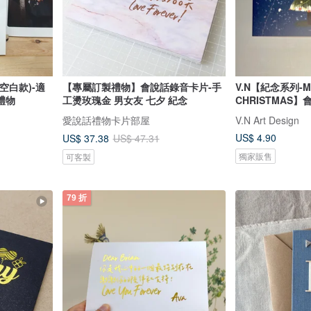
空白款)-適
【專屬訂製禮物】會說話錄音卡片-手
V.N【紀念系列-M
禮物
工燙玫瑰金 男女友 七夕 紀念
CHRISTMAS
誕節禮物】
愛說話禮物卡片部屋
V.N Art Design
US$ 4.90
US$ 37.38
US$ 47.31
獨家販售
可客製
79 折