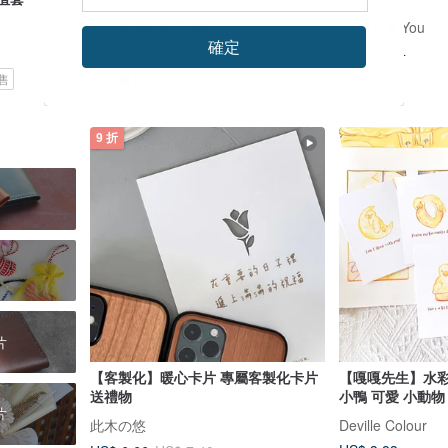
谷月視覺設計工作室
Dear U & You
確定
US$ 311.80
US$ 13.14
售
可客製
9 折
片
【客製化】暖心卡片 專屬客製化卡片
【嘎嘎先生】水彩
送禮物
小鴨 可愛 小動物
片
此木の悠
Deville Colour