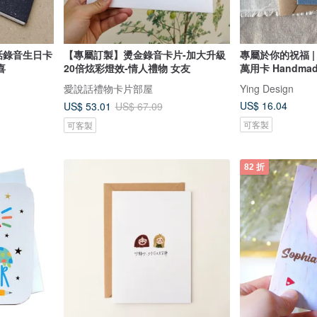
話錄音生日卡
【專屬訂製】燙金錄音卡片-加大升級
專屬於你的祝福 | 
喜
20倍炫彩燈效-情人禮物 女友
萬用卡 Handmade
愛說話禮物卡片部屋
Ying Design
US$ 16.04
US$ 53.01
US$ 67.09
可客製
可客製
82 折