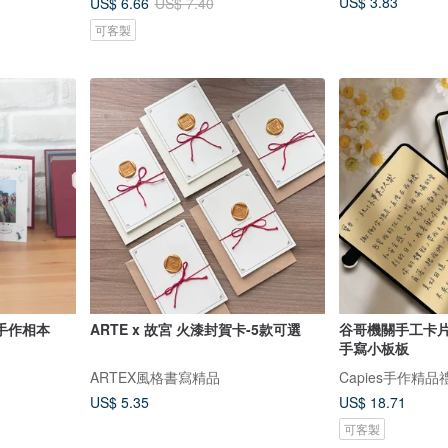
US$ 3.83
US$ 6.66
US$ 7.40
可客製
頁手作相本
ARTE x 故宮 火漆封賀卡-5款可選
谷哥機關手工卡片 
手寫小板板
家
ARTEX風格書寫精品
Capies手作精品
US$ 5.35
US$ 18.71
可客製