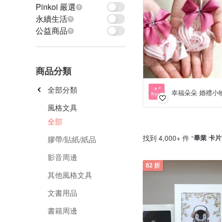
Pinkoi 嚴選
永續生活
公益商品
商品分類
全部分類
幸福朵朵 婚禮小
風格文具
全部
找到 4,000+ 件 “
畢業 卡片
膠帶/貼紙/紙品
影音周邊
82 折
其他風格文具
文書用品
書籍周邊