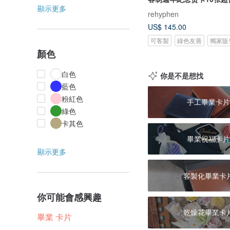
顯示更多
rehyphen
US$ 145.00
可客製
綠色友善
獨家販
顏色
白色
你是不是想找
藍色
粉紅色
手工畢業卡片
綠色
卡其色
畢業祝福卡片
顯示更多
客製化畢業卡
你可能會感興趣
乾燥花畢業卡
畢業 卡片