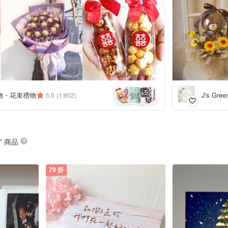
5
+
物・花束禮物
J's Gr
5.0
(1,902)
” 商品
79 折