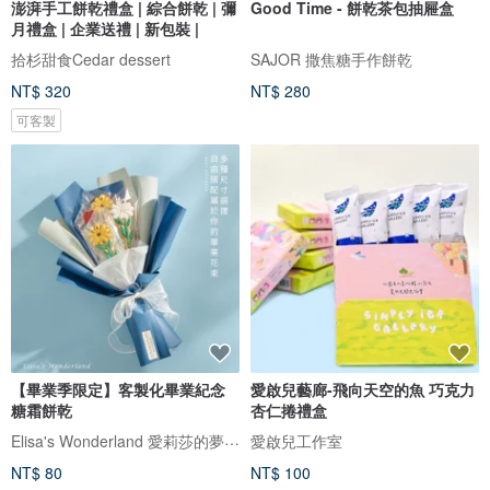
澎湃手工餅乾禮盒 | 綜合餅乾 | 彌
Good Time - 餅乾茶包抽屜盒
月禮盒 | 企業送禮 | 新包裝 |
拾杉甜食Cedar dessert
SAJOR 撒焦糖手作餅乾
NT$ 320
NT$ 280
可客製
【畢業季限定】客製化畢業紀念
愛啟兒藝廊-飛向天空的魚 巧克力
糖霜餅乾
杏仁捲禮盒
Elisa's Wonderland 愛莉莎的夢遊仙境
愛啟兒工作室
NT$ 80
NT$ 100