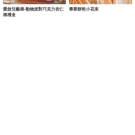
愛啟兒藝廊-動物派對巧克力杏仁
畢業餅乾小花束
捲禮盒
愛啟兒工作室
Bakellie22客製餅乾
NT$ 420
NT$ 350
綠色友善
可客製
向陽小熊 畢業限定糖霜餅乾花束
小滿足餅乾盒 - 18 片 (盒)
Bakellie22客製餅乾
SAJOR 撒焦糖手作餅乾