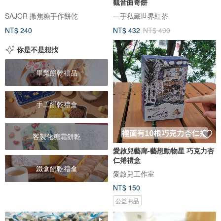
觀音曲奇餅
SAJOR 撒焦糖手作餅乾
一手私藏世界紅茶
NT$ 240
NT$ 432
NT$ 490
你是不是想找
畢業餅乾禮品
手工餅乾禮盒
客製化糖霜餅乾
愛啟兒藝廊-藝想動物星 巧克力杏
仁捲禮盒
鐵盒餅乾禮盒
愛啟兒工作室
NT$ 150
公益商品