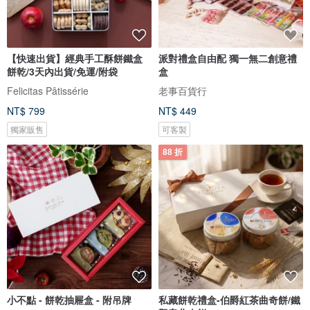
【快速出貨】經典手工酥餅鐵盒
派對禮盒自由配 獨一無二創意禮
餅乾/3天內出貨/免運/附袋
盒
Felicitas Pâtissérie
老事百貨行
NT$ 799
NT$ 449
獨家販售
可客製
88 折
小不點 - 餅乾抽屜盒 - 附吊牌
私藏餅乾禮盒-伯爵紅茶曲奇餅/鐵