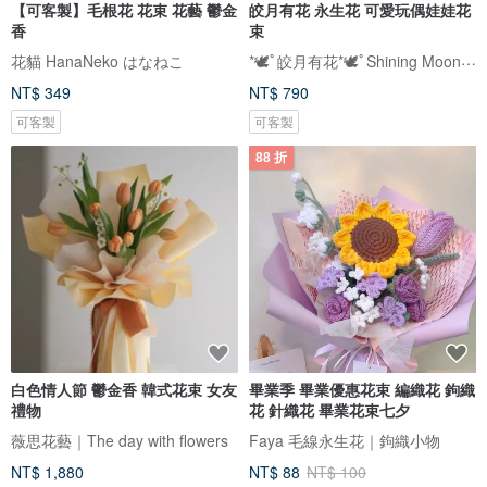
【可客製】毛根花 花束 花藝 鬱金
皎月有花 永生花 可愛玩偶娃娃花
香
束
*🕊️ﾟ皎月有花*🕊️ﾟShining Moon Floral
花貓 HanaNeko はなねこ
NT$ 349
NT$ 790
可客製
可客製
88 折
白色情人節 鬱金香 韓式花束 女友
畢業季 畢業優惠花束 編織花 鉤織
禮物
花 針織花 畢業花束七夕
薇思花藝｜The day with flowers
Faya 毛線永生花｜鉤織小物
NT$ 1,880
NT$ 88
NT$ 100