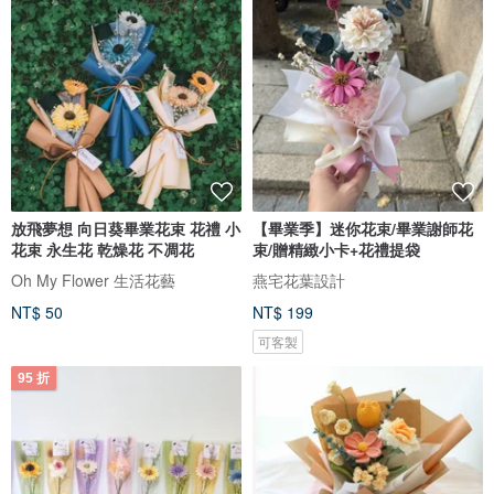
放飛夢想 向日葵畢業花束 花禮 小
【畢業季】迷你花束/畢業謝師花
花束 永生花 乾燥花 不凋花
束/贈精緻小卡+花禮提袋
Oh My Flower 生活花藝
燕宅花葉設計
NT$ 50
NT$ 199
可客製
95 折