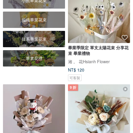
小熊畢業花束
編織畢業花束
韓系畢業花束
畢業季限定 單支太陽花束 分享花
束 畢業禮物
畢業花禮
湘 。 花Hsianh Flower
NT$ 120
可客製
9 折