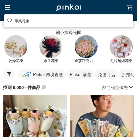
畢業花束
縮小搜尋範圍
乾燥花束
永生花束
金莎巧克力花束
毛線編織花束
Pinkoi 跨境直送
Pinkoi 嚴選
免運商品
折扣商
熱門程度優先
找到 6,000+ 件商品