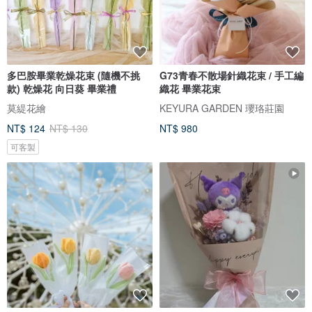
多巴胺畢業乾燥花束 (隨機不挑
G73青春不散場針織花束 / 手工編
款) 乾燥花 向日葵 畢業禮
織花 畢業花束
莫緹花繪
KEYURA GARDEN 瓔珞莊園
NT$ 124
NT$ 130
NT$ 980
可客製