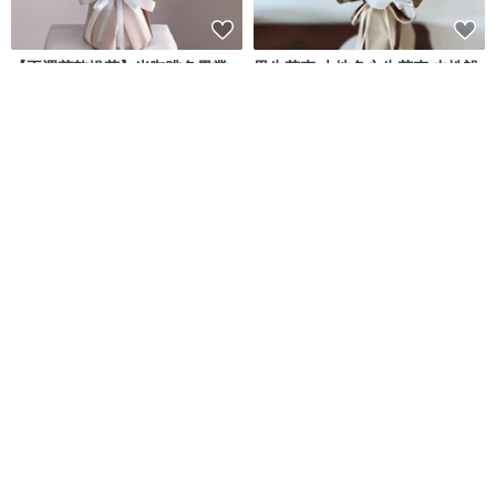
【不凋花乾燥花】米咖啡色畢業
男生花束 大地色永生花束 中性設
小熊花束
計乾燥花花束 畢業花束 畢業花禮
創朔花藝設計空間
螢· 花室 glowing fleur
NT$ 999
NT$ 972
NT$ 1,080
可客製
可客製
乾燥花束法式小雛菊 生日花束 |
畢業花束 向日葵花束 乾燥花束 香
告白花束 | 畢業花束
皂花束 企業花禮