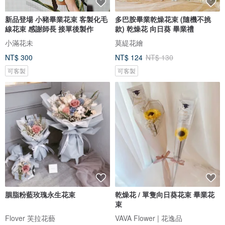
新品登場 小豬畢業花束 客製化毛
多巴胺畢業乾燥花束 (隨機不挑
線花束 感謝師長 接單後製作
款) 乾燥花 向日葵 畢業禮
小滿花未
莫緹花繪
NT$ 300
NT$ 124
NT$ 130
可客製
可客製
胭脂粉藍玫瑰永生花束
乾燥花 / 單隻向日葵花束 畢業花
束
Flover 芙拉花藝
VAVA Flower | 花逸品