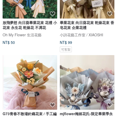
放飛夢想 向日葵畢業花束 花禮 小
畢業花束 向日葵花束 乾燥花束 香
花束 永生花 乾燥花 不凋花
皂花束 企業花禮
Oh My Flower 生活花藝
小詩花藝工作室 / XIAOSHI
NT$ 50
NT$ 99
可客製
G73青春不散場針織花束 / 手工編
mjflower梅姬花氏-限定畢業季永