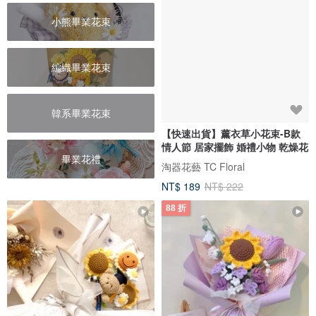
小熊畢業花束
編織畢業花束
韓系畢業花束
【快速出貨】薰衣草小花束-B款
情人節 居家擺飾 婚禮小物 乾燥花
畢業花禮
淘器花藝 TC Floral
NT$ 189
NT$ 222
88 折