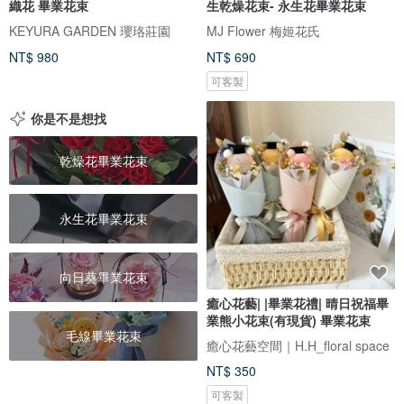
織花 畢業花束
生乾燥花束- 永生花畢業花束
KEYURA GARDEN 瓔珞莊園
MJ Flower 梅姬花氏
NT$ 980
NT$ 690
可客製
你是不是想找
乾燥花畢業花束
永生花畢業花束
向日葵畢業花束
癒心花藝| |畢業花禮| 晴日祝福畢
業熊小花束(有現貨) 畢業花束
毛線畢業花束
癒心花藝空間｜H.H_floral space
NT$ 350
可客製