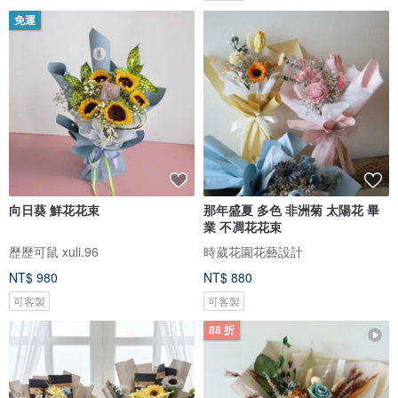
免運
向日葵 鮮花花束
那年盛夏 多色 非洲菊 太陽花 畢
業 不凋花花束
歷歷可鼠 xuli.96
時葳花園花藝設計
NT$ 980
NT$ 880
可客製
可客製
88 折