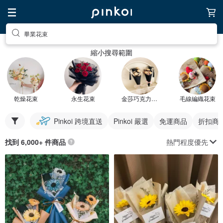
畢業花束
縮小搜尋範圍
乾燥花束
永生花束
金莎巧克力花束
毛線編織花束
Pinkoi 跨境直送
Pinkoi 嚴選
免運商品
折扣商
熱門程度優先
找到 6,000+ 件商品