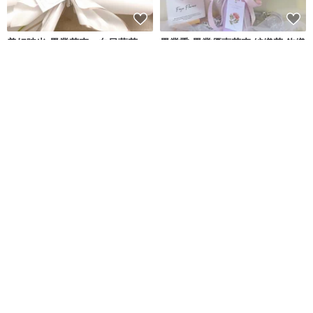
美好時光-畢業花束、向日葵花
畢業季 畢業優惠花束 編織花 鉤織
束、針織花、編織花小熊花束
花 針織花 畢業花束七夕
Beautiful Times. / 美好時光｜花藝工作室
Faya 毛線永生花｜鉤織小物
NT$ 980
NT$ 88
NT$ 100
可客製
可客製
sueing_blossom 可愛風迷你太
【七夕/日常送禮】小小的儀式感
陽花畢業花束
。 小熊乾燥花束