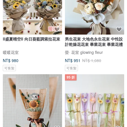
ll盛夏晴空ll 向日葵藍調索拉花束
男生花束 大地色永生花束 中性設
計乾燥花花束 畢業花束 畢業花禮
暖暖花室
螢· 花室 glowing fleur
NT$ 980
NT$ 951
NT$ 1,080
可客製
可客製
95 折