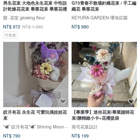
男生花束 大地色永生花束 中性設
G73青春不散場針織花束 / 手工編
計乾燥花花束 畢業花束 畢業花禮
織花 畢業花束
螢· 花室 glowing fleur
KEYURA GARDEN 瓔珞莊園
NT$ 972
NT$ 1,080
NT$ 980
可客製
皎月有花 永生花 可愛玩偶娃娃花
【畢業季】迷你花束/畢業謝師花
束
束/贈精緻小卡+花禮提袋
*🕊️ﾟ皎月有花*🕊️ﾟShining Moon Floral
燕宅花葉設計
NT$ 790
NT$ 199