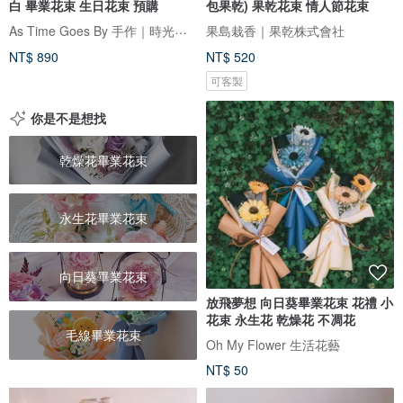
白 畢業花束 生日花束 預購
包果乾) 果乾花束 情人節花束
As Time Goes By 手作｜時光造所
果島栽香｜果乾株式會社
NT$ 890
NT$ 520
可客製
你是不是想找
乾燥花畢業花束
永生花畢業花束
向日葵畢業花束
放飛夢想 向日葵畢業花束 花禮 小
花束 永生花 乾燥花 不凋花
毛線畢業花束
Oh My Flower 生活花藝
NT$ 50