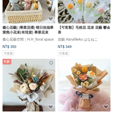
癒心花藝| |畢業花禮| 晴日祝福畢
【可客製】毛根花 花束 花藝 鬱金
業熊小花束(有現貨) 畢業花束
香
癒心花藝空間｜H.H_floral space
花貓 HanaNeko はなねこ
NT$ 350
NT$ 349
可客製
可客製
9 折