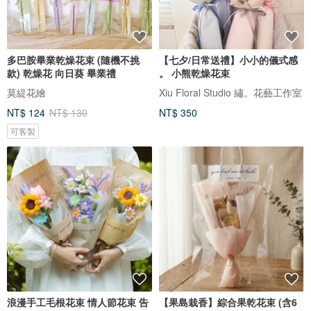
多巴胺畢業乾燥花束 (隨機不挑
【七夕/日常送禮】小小的儀式感
款) 乾燥花 向日葵 畢業禮
。 小熊乾燥花束
莫緹花繪
Xiu Floral Studio 繡。花藝工作室
NT$ 124
NT$ 130
NT$ 350
可客製
浪漫手工毛根花束 情人節花束 告
【果島栽香】綜合果乾花束 (含6