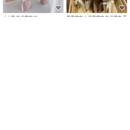
小太陽 乾燥花束(S)
畢業花束 向日葵花束 乾燥花束 香
皂花束 企業花禮
Flover 芙拉花藝
小詩花藝工作室 / XIAOSHI
NT$ 980
NT$ 99
可客製
偷偷為你開的花系列 情人節告白
白色情人節 鬱金香 韓式花束 女友
生日手工毛根花束
禮物