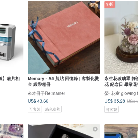
9 折
製】底片相
Memory - A5 剪貼 回憶錄 | 客製化燙
永生花玻璃罩 靜
金 緞帶相冊
花 紀念日 畢業花
來本冊子Re:mainer
螢· 花室 glowing f
US$ 43.66
US$ 35.28
US$ 
可客製
綠色友善
可客製