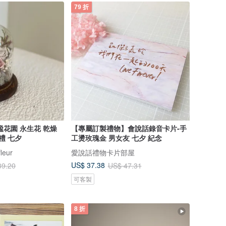
79 折
謐花園 永生花 乾燥
【專屬訂製禮物】會說話錄音卡片-手
禮 七夕
工燙玫瑰金 男女友 七夕 紀念
leur
愛說話禮物卡片部屋
US$ 37.38
39.20
US$ 47.31
可客製
8 折