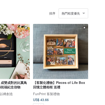
排序
熱門程度優先
】成雙成對的比翼鳥
【客製化禮物】Pieces of Life Box
婚祝福紀念信物
回憶立體相框 送禮
/ 以稀創造
FunPrint 客製禮物
US$ 43.66