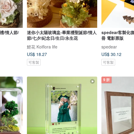
禮/情人節/
迷你小太陽玻璃盅-畢業禮聖誕節/情人
spedear客製
節/七夕/紀念日/生日/永生花
冊 電影票版
鯉花 Koiflora life
spedear
US$ 18.27
US$ 30.12
可客製
可客製
9 折