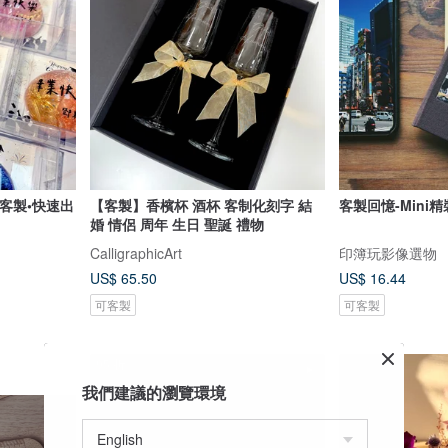
客製•快速出
【客製】香檳杯 酒杯 客制化刻字 結
客製回憶-Mini
婚 情侶 周年 生日 聖誕 禮物
CalligraphicArt
印簿玩影像選物
US$ 65.50
US$ 16.44
可客製
可客製
95 折
我們建議的瀏覽環境