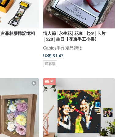
化復古菲林膠捲記憶相
情人節│永生花│花束│七夕│卡片
│520│生日【花束手工小書】
Capies手作精品禮物
US$ 61.47
可客製
95 折