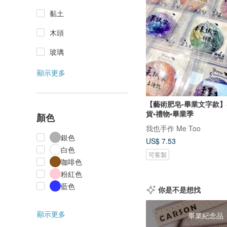
黏土
木頭
玻璃
顯示更多
【藝術肥皂-畢業文字款】
貨•禮物•畢業季
顏色
我也手作 Me Too
銀色
US$ 7.53
白色
可客製
咖啡色
粉紅色
藍色
你是不是想找
顯示更多
畢業紀念品