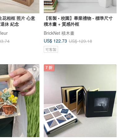
生花相框 照片 心意
【客製 • 校園】畢業禮物 - 標準尺寸
 退休 紀念
積木畫 + 質感外框
leur
BrickNet 積木畫
US$ 122.73
83.74
US$ 129.18
可客製
7 折