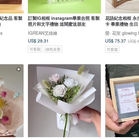
紀念品 客製
訂製IG相框 instagram畢業合照 客製
花語紀念相框 永
物
照片和文字禮物 送閨蜜送朋友
卡 畢業禮物 生日
s
IGREAN艾綠繪
螢· 花室 glowing f
US$ 29.31
US$ 75.37
US$ 
可客製
綠色友善
可客製