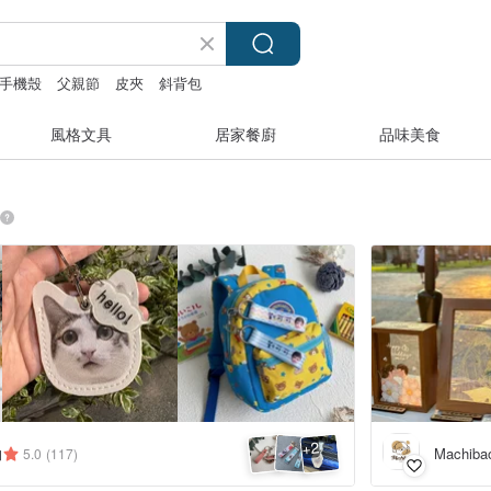
手機殼
父親節
皮夾
斜背包
風格文具
居家餐廚
品味美食
2
+
物
Machibao
5.0
(117)