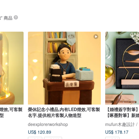
念
” 商品
燈效,可客製
榮休記念小禮品,內有LED燈效,可客製
【婚禮簽字對筆
型
名字.提供相片客製人物造型
【啄墨對筆】新
deexplorerworkshop
mufun木趣設計 
US$ 120.89
US$ 178.17