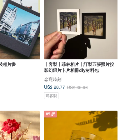
精裝相片書
丨客製丨菲林相片丨訂製五張照片投
影幻燈片卡片相冊diy材料包
念寵時刻
US$ 28.77
US$ 35.96
可客製
85 折