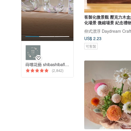
客製化微景觀 壓克力木盒
化場景 微縮場景 紀念禮
仰式漂浮 Daydream Craft
US$ 2.23
可客製
蒔嚐花藝 shibashibaflorist
(2,842)