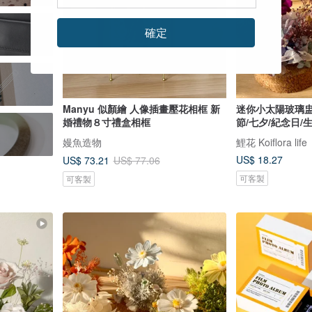
確定
Manyu 似顏繪 人像插畫壓花相框 新
迷你小太陽玻璃盅
婚禮物８寸禮盒相框
節/七夕/紀念日/
嫚魚造物
鯉花 Koiflora life
US$ 18.27
US$ 73.21
US$ 77.06
可客製
可客製