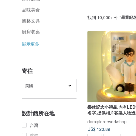
品味美食
找到 10,000+ 件 “
畢業紀
風格文具
廚房餐桌
顯示更多
寄往
美國
榮休記念小禮品,內有LED
設計館所在地
名字.提供相片客製人物造
deexplorerworkshop
台灣
US$ 120.89
香港