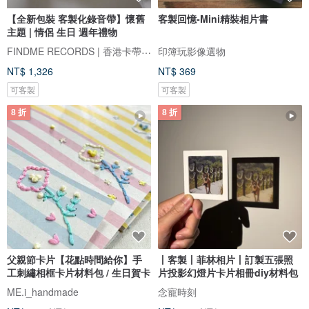
【全新包裝 客製化錄音帶】懷舊
客製回憶-Mini精裝相片書
主題 | 情侶 生日 週年禮物
FINDME RECORDS | 香港卡帶唱片生活店
印簿玩影像選物
NT$ 1,326
NT$ 369
可客製
可客製
8 折
8 折
父親節卡片【花點時間給你】手
丨客製丨菲林相片丨訂製五張照
工刺繡相框卡片材料包 / 生日賀卡
片投影幻燈片卡片相冊diy材料包
ME.i_handmade
念寵時刻