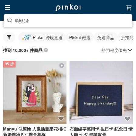
畢業紀念
Pinkoi 跨境直送
Pinkoi 嚴選
免運商品
折扣商
熱門程度優先
找到 10,000+ 件商品
95 折
Manyu 似顏繪 人像插畫壓花相框
布面繡字萬用卡 生日卡 紀念日 情
新婚禮物８寸禮盒相框
人節 七夕 畢業賀卡