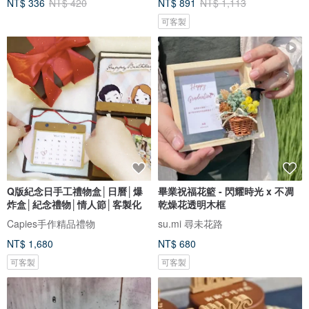
NT$ 336
NT$ 420
NT$ 891
NT$ 1,113
可客製
Q版紀念日手工禮物盒│日曆│爆
畢業祝福花籃 - 閃耀時光 x 不凋
炸盒│紀念禮物│情人節│客製化
乾燥花透明木框
Capies手作精品禮物
su.mi 尋未花路
NT$ 1,680
NT$ 680
可客製
可客製