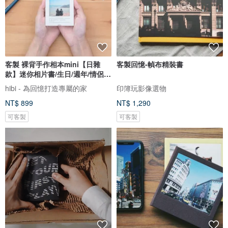
客製 裸背手作相本mini【日雜
客製回憶-幀布精裝書
款】迷你相片書/生日/週年/情侶禮
物
hibi - 為回憶打造專屬的家
印簿玩影像選物
NT$ 899
NT$ 1,290
可客製
可客製