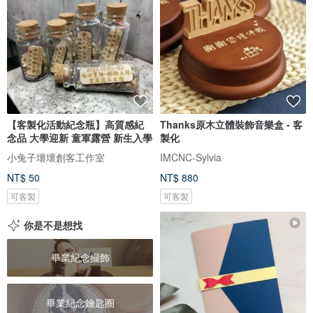
【客製化活動紀念瓶】高質感紀
Thanks原木立體裝飾音樂盒 - 客
念品 大學迎新 童軍露營 新生入學
製化
小兔子壞壞創客工作室
IMCNC-Sylvia
NT$ 50
NT$ 880
可客製
可客製
你是不是想找
畢業紀念擺飾
畢業紀念鑰匙圈