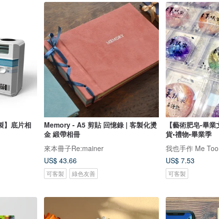
製】底片相
Memory - A5 剪貼 回憶錄 | 客製化燙
【藝術肥皂-畢業
金 緞帶相冊
貨•禮物•畢業季
來本冊子Re:mainer
我也手作 Me Too
US$ 43.66
US$ 7.53
可客製
綠色友善
可客製