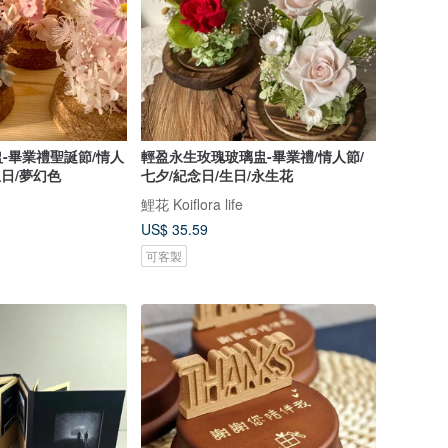
-畢業禮聖誕節/情人
輕盈永生玫瑰玻璃盅-畢業禮/情人節/
生日/夢幻色
七夕/紀念日/生日/永生花
鯉花 Koiflora life
US$ 35.59
可客製