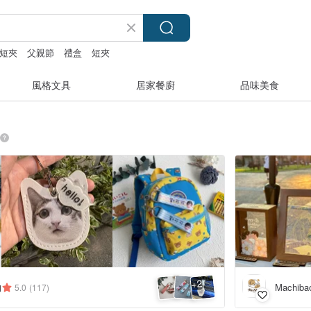
短夾
父親節
禮盒
短夾
風格文具
居家餐廚
品味美食
2
+
物
Machibao
5.0
(117)