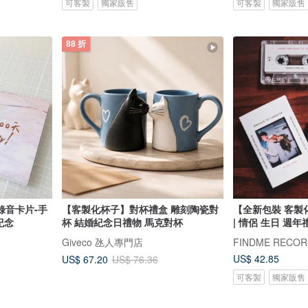
可客製
獨家販售
可客製
獨家販售
88 折
錄音卡片-手
【客製化杯子】對杯禮盒 雕刻陶瓷對
【全新包裝 客製
紀念
杯 結婚紀念日禮物 馬克對杯
| 情侶 生日 週年
Giveco 氹人專門店
US$ 42.85
US$ 67.20
US$ 76.36
可客製
獨家販售