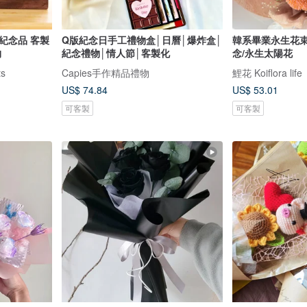
紀念品 客製
Q版紀念日手工禮物盒│日曆│爆炸盒│
韓系畢業永生花束
物
紀念禮物│情人節│客製化
念/永生太陽花
s
Capies手作精品禮物
鯉花 Koiflora life
US$ 74.84
US$ 53.01
可客製
可客製