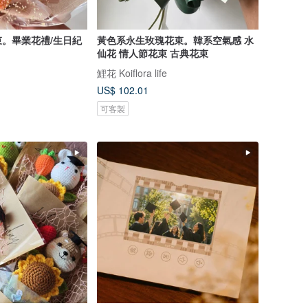
。畢業花禮/生日紀
黃色系永生玫瑰花束。韓系空氣感 水
仙花 情人節花束 古典花束
鯉花 Koiflora life
US$ 102.01
可客製