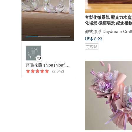
客製化微景觀 壓克力木盒
化場景 微縮場景 紀念禮
仰式漂浮 Daydream Craft
US$ 2.23
可客製
蒔嚐花藝 shibashibaflorist
(2,842)