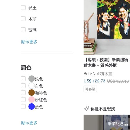
黏土
木頭
玻璃
顯示更多
【客製 • 校園】畢業禮物 
積木畫 + 質感外框
顏色
BrickNet 積木畫
銀色
US$ 122.73
US$ 129.18
白色
可客製
咖啡色
粉紅色
藍色
你是不是想找
顯示更多
畢業紀念品