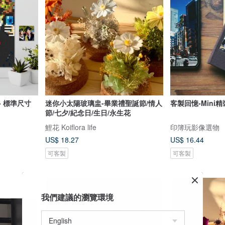
- 標準尺寸
迷你小太陽玻璃盅-畢業禮聖誕節/情人
客製回憶-Mini
節/七夕/紀念日/生日/永生花
鯉花 Koiflora life
印簿玩影像選物
US$ 18.27
US$ 16.44
可客製
可客製
我們建議的瀏覽環境