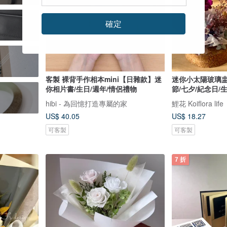
確定
客製 裸背手作相本mini【日雜款】迷
迷你小太陽玻璃盅
你相片書/生日/週年/情侶禮物
節/七夕/紀念日/
hibi - 為回憶打造專屬的家
鯉花 Koiflora life
US$ 40.05
US$ 18.27
可客製
可客製
7 折