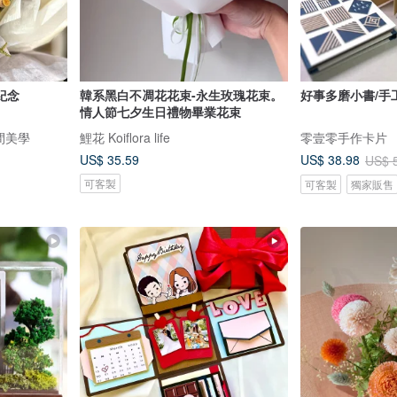
紀念
韓系黑白不凋花花束-永生玫瑰花束。
好事多磨小書/手
情人節七夕生日禮物畢業花束
與空間美學
鯉花 Koiflora life
零壹零手作卡片
US$ 35.59
US$ 38.98
US$ 
可客製
可客製
獨家販售