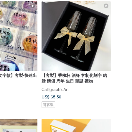
文字款】客製•快速出
【客製】香檳杯 酒杯 客制化刻字 結
婚 情侶 周年 生日 聖誕 禮物
CalligraphicArt
US$ 65.50
可客製