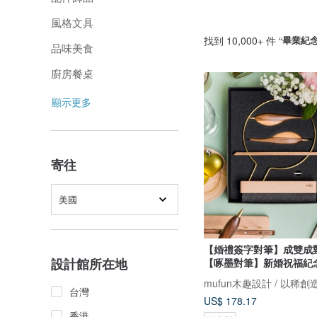
風格文具
找到 10,000+ 件 “
畢業紀
品味美食
廚房餐桌
顯示更多
寄往
美國
【婚禮簽字對筆】成雙成
設計館所在地
【啄墨對筆】新婚祝福紀
mufun木趣設計 / 以稀創
台灣
US$ 178.17
香港