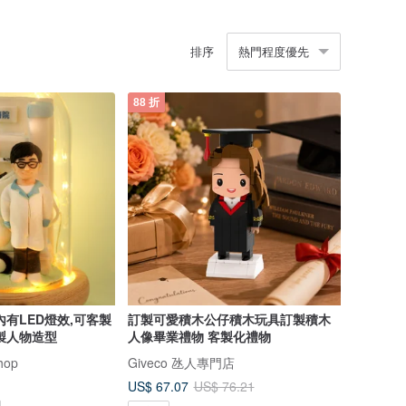
排序
熱門程度優先
88 折
內有LED燈效,可客製
訂製可愛積木公仔積木玩具訂製積木
製人物造型
人像畢業禮物 客製化禮物
hop
Giveco 氹人專門店
US$ 67.07
US$ 76.21