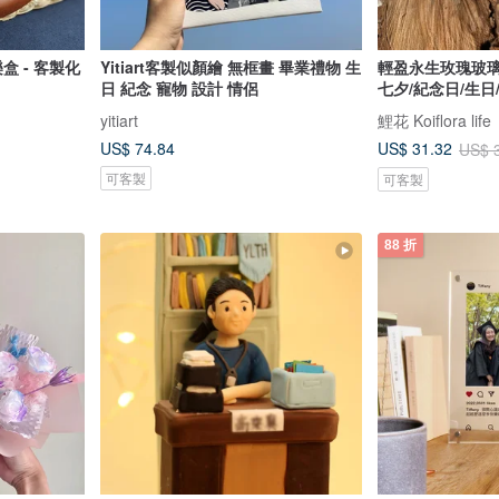
盒 - 客製化
Yitiart客製似顏繪 無框畫 畢業禮物 生
輕盈永生玫瑰玻璃
日 紀念 寵物 設計 情侶
七夕/紀念日/生日
yitiart
鯉花 Koiflora life
US$ 74.84
US$ 31.32
US$ 
可客製
可客製
88 折