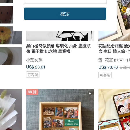
確定
黑白極簡似顏繪 客製化 抽象 虛擬頭
花語紀念相框 漫
像 電子檔 紀念禮 畢業禮
念 生日 情人節
小芝女孩
螢· 花室 glowing f
US$ 23.61
US$ 73.70
US$ 
可客製
可客製
88 折