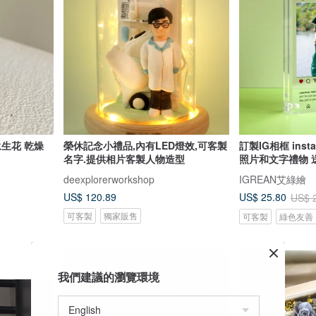
永生花 乾燥
榮休記念小禮品,內有LED燈效,可客製
訂製IG相框 ins
名字.提供相片客製人物造型
照片和文字禮物 
deexplorerworkshop
IGREAN艾綠繪
US$ 120.89
US$ 25.80
US$ 
可客製
獨家販售
可客製
綠色友善
88 折
我們建議的瀏覽環境