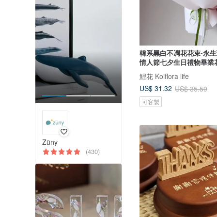
韓系黑白不凋花花束-永
情人節七夕生日禮物畢業
鯉花 Koiflora life
US$ 31.32
US$ 35.59
可客製
Züny
(430)