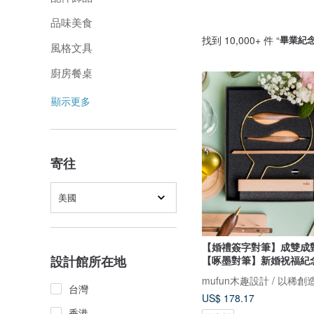
品味美食
找到 10,000+ 件 “
畢業紀
風格文具
廚房餐桌
顯示更多
寄往
美國
【婚禮簽字對筆】成雙成
設計館所在地
【啄墨對筆】新婚祝福紀
mufun木趣設計 / 以稀創
台灣
US$ 178.17
香港