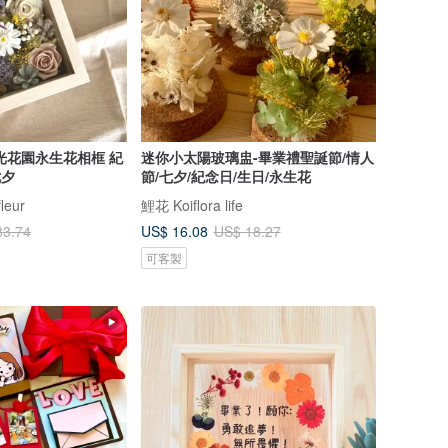
光花園永生花相框 紀
迷你小太陽玻璃盅-畢業禮聖誕節/情人
 七夕
節/七夕/紀念日/生日/永生花
leur
鯉花 Koiflora life
US$ 16.08
83.74
US$ 18.27
可客製