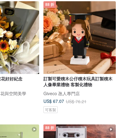
88 折
束花好好紀念
訂製可愛積木公仔積木玩具訂製積木
人像畢業禮物 客製化禮物
sign 花與空間美學
Giveco 氹人專門店
US$ 67.07
US$ 76.21
可客製
88 折