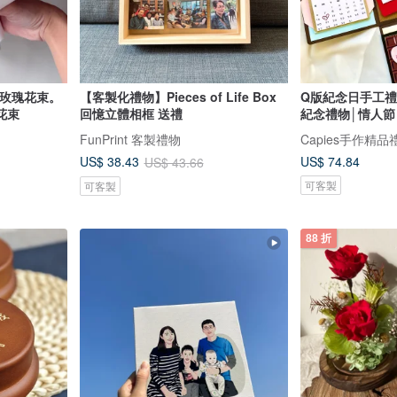
生玫瑰花束。
【客製化禮物】Pieces of Life Box
Q版紀念日手工禮
花束
回憶立體相框 送禮
紀念禮物│情人節
FunPrint 客製禮物
Capies手作精品
US$ 74.84
US$ 38.43
US$ 43.66
可客製
可客製
88 折