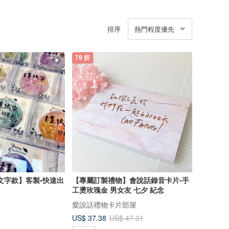
排序
熱門程度優先
79 折
文字款】客製•快速出
【專屬訂製禮物】會說話錄音卡片-手
工燙玫瑰金 男女友 七夕 紀念
愛說話禮物卡片部屋
US$ 37.38
US$ 47.31