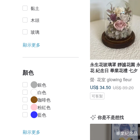
黏土
木頭
玻璃
顯示更多
永生花玻璃罩 靜謐花園 
花 紀念日 畢業花禮 七夕
顏色
螢· 花室 glowing fleur
銀色
US$ 34.50
US$ 39.20
白色
可客製
咖啡色
粉紅色
藍色
你是不是想找
顯示更多
畢業紀念品