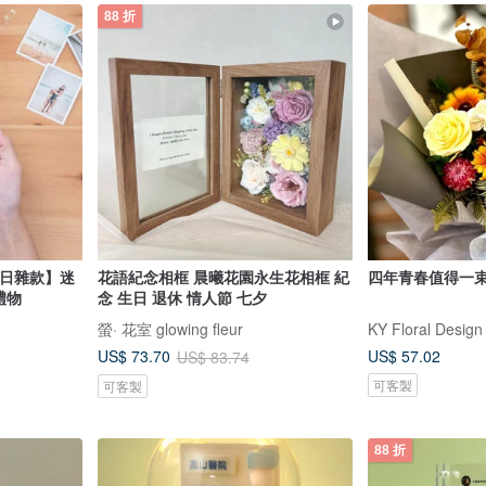
88 折
【日雜款】迷
花語紀念相框 晨曦花園永生花相框 紀
四年青春值得一
禮物
念 生日 退休 情人節 七夕
家
螢· 花室 glowing fleur
KY Floral De
US$ 57.02
US$ 73.70
US$ 83.74
可客製
可客製
88 折