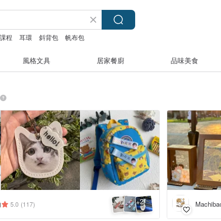
課程
耳環
斜背包
帆布包
風格文具
居家餐廚
品味美食
2
+
物
Machibao
5.0
(117)