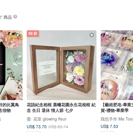
念
” 商品
88 折
對的比翼鳥
花語紀念相框 晨曦花園永生花相框 紀
【藝術肥皂-畢業
念信物
念 生日 退休 情人節 七夕
貨•禮物•畢業季
造
螢· 花室 glowing fleur
我也手作 Me Too
US$ 7.53
US$ 73.70
US$ 83.74