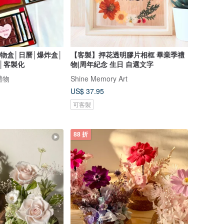
物盒│日曆│爆炸盒│
【客製】押花透明膠片相框 畢業季禮
│客製化
物|周年紀念 生日 自選文字
禮物
Shine Memory Art
US$ 37.95
可客製
88 折