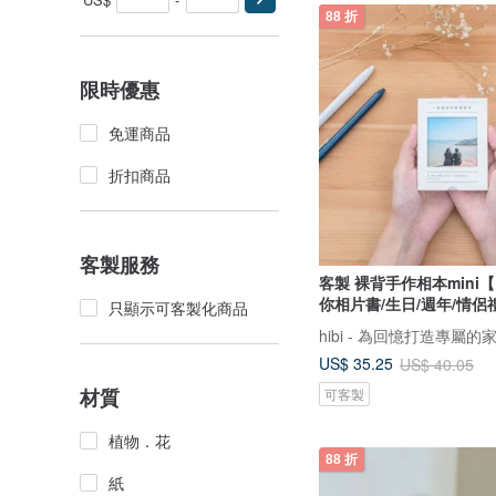
88 折
限時優惠
免運商品
折扣商品
客製服務
客製 裸背手作相本mini
你相片書/生日/週年/情侶
只顯示可客製化商品
hibi - 為回憶打造專屬的
US$ 35.25
US$ 40.05
材質
可客製
植物．花
88 折
紙