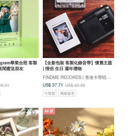
tagram畢業合照 客製
【全新包裝 客製化錄音帶】懷舊主題
送閨蜜送朋友
| 情侶 生日 週年禮物
FINDME RECORDS | 香港卡帶唱片生活店
US$ 37.71
29.31
US$ 42.85
可客製
獨家販售
88 折