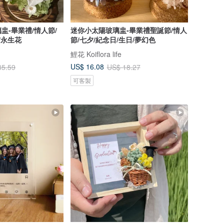
盅-畢業禮/情人節/
迷你小太陽玻璃盅-畢業禮聖誕節/情人
/永生花
節/七夕/紀念日/生日/夢幻色
鯉花 Koiflora life
US$ 16.08
35.59
US$ 18.27
可客製