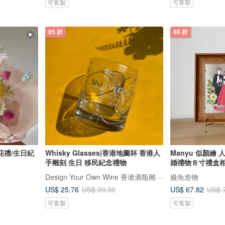
可客製
可客製
85 折
88 折
花禮/生日紀
Whisky Glasses|香港地圖杯 香港人
Manyu 似顏繪
手雕刻 生日 移民紀念禮物
婚禮物８寸禮盒
Design Your Own Wine 香港酒瓶雕刻禮品專門店
嫚魚造物
US$ 25.76
US$ 67.82
US$ 30.30
US$ 
可客製
可客製