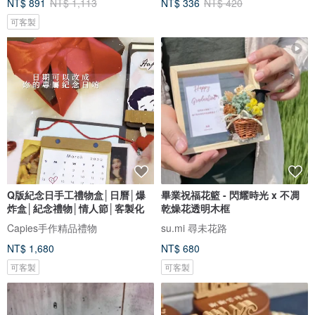
NT$ 891
NT$ 1,113
NT$ 336
NT$ 420
可客製
Q版紀念日手工禮物盒│日曆│爆
畢業祝福花籃 - 閃耀時光 x 不凋
炸盒│紀念禮物│情人節│客製化
乾燥花透明木框
Capies手作精品禮物
su.mi 尋未花路
NT$ 1,680
NT$ 680
可客製
可客製