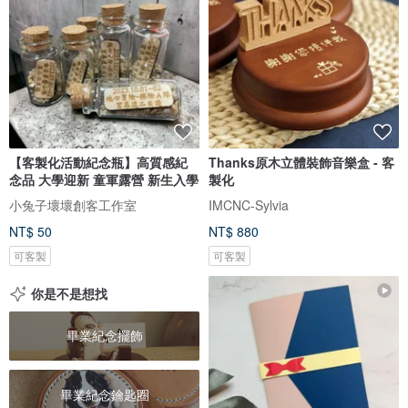
【客製化活動紀念瓶】高質感紀
Thanks原木立體裝飾音樂盒 - 客
念品 大學迎新 童軍露營 新生入學
製化
小兔子壞壞創客工作室
IMCNC-Sylvia
NT$ 50
NT$ 880
可客製
可客製
你是不是想找
畢業紀念擺飾
畢業紀念鑰匙圈