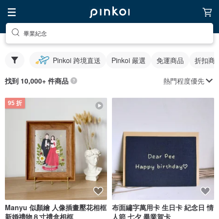
畢業紀念
Pinkoi 跨境直送
Pinkoi 嚴選
免運商品
折扣商
熱門程度優先
找到 10,000+ 件商品
95 折
Manyu 似顏繪 人像插畫壓花相框
布面繡字萬用卡 生日卡 紀念日 情
新婚禮物８寸禮盒相框
人節 七夕 畢業賀卡