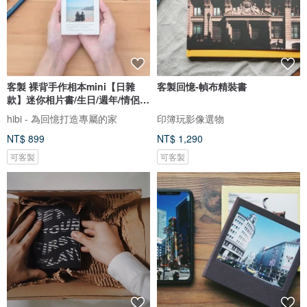
客製 裸背手作相本mini【日雜
客製回憶-幀布精裝書
款】迷你相片書/生日/週年/情侶禮
物
hibi - 為回憶打造專屬的家
印簿玩影像選物
NT$ 899
NT$ 1,290
可客製
可客製