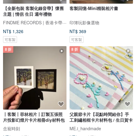
【全新包裝 客製化錄音帶】懷舊
客製回憶-Mini精裝相片書
主題 | 情侶 生日 週年禮物
FINDME RECORDS | 香港卡帶唱片生活店
印簿玩影像選物
NT$ 1,326
NT$ 369
可客製
可客製
8 折
8 折
丨客製丨菲林相片丨訂製五張照
父親節卡片【花點時間給你】手
片投影幻燈片卡片相冊diy材料包
工刺繡相框卡片材料包 / 生日賀卡
念寵時刻
ME.i_handmade