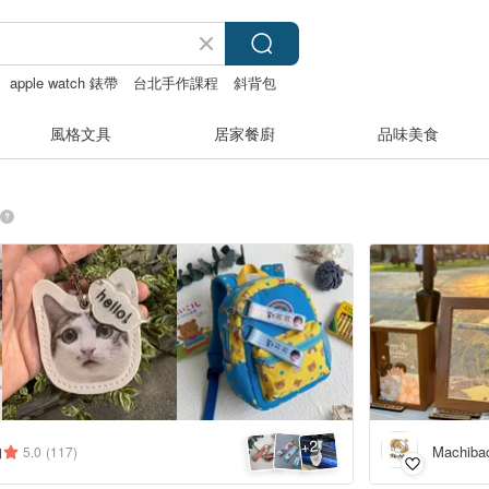
apple watch 錶帶
台北手作課程
斜背包
風格文具
居家餐廚
品味美食
2
+
物
Machibao
5.0
(117)