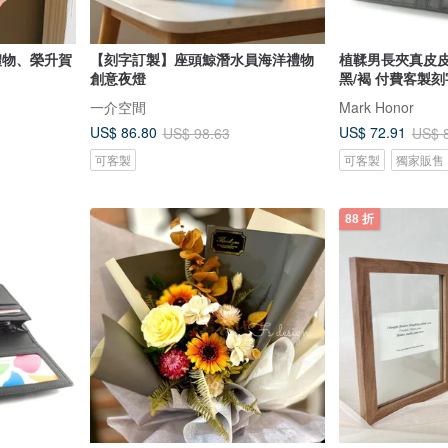
禮物、榮升賀
【刻字訂製】座頭鯨潛水員海洋禮物
植鞣男長夾真皮皮
創意夜燈
黑/褐 付費客製刻
一介空間
Mark Honor
US$ 86.80
US$ 72.91
US$ 98.63
US$ 
可客製
可客製
獨家販售
88 折