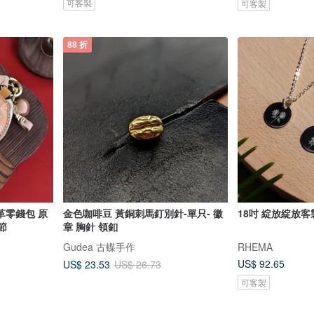
可客製
可客製
88 折
革零錢包 原
金色咖啡豆 黃銅刺馬釘別針-單只- 徽
18吋 綻放綻放
節
章 胸針 領釦
Gudea 古蝶手作
RHEMA
US$ 92.65
US$ 23.53
US$ 26.73
可客製