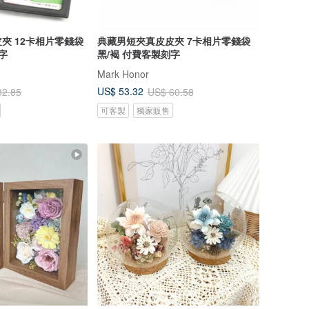
夾 12卡相片零錢袋
典藏男短夾真皮皮夾 7卡相片零錢袋
字
黑/褐 付費客製刻字
Mark Honor
US$ 53.32
82.85
US$ 60.58
可客製
獨家販售