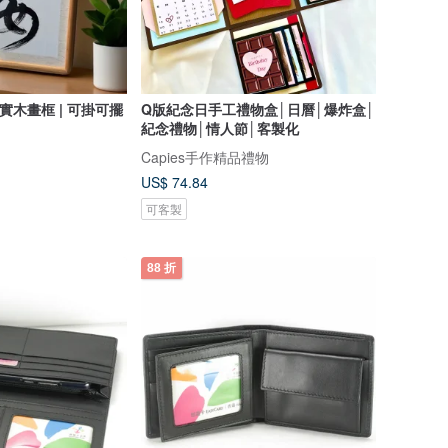
| 實木畫框 | 可掛可擺
Q版紀念日手工禮物盒│日曆│爆炸盒│
紀念禮物│情人節│客製化
Capies手作精品禮物
US$ 74.84
可客製
88 折