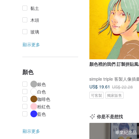
黏土
木頭
玻璃
顯示更多
顏色裡的我們 訂製
顏色
simple triple 客製人像插
銀色
US$ 19.61
US$ 22.28
白色
可客製
獨家販售
咖啡色
粉紅色
藍色
你是不是想找
顯示更多
畢業紀念品