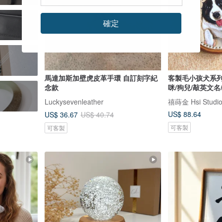
確定
馬達加斯加壁虎皮革手環 自訂刻字紀
客製毛小孩犬系列
念款
咪/狗兒/敲英文名
Luckysevenleather
禧蒔金 Hsi Studi
US$ 88.64
US$ 36.67
US$ 40.74
可客製
可客製