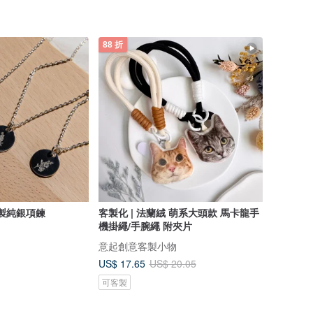
88 折
客製純銀項鍊
客製化 | 法蘭絨 萌系大頭款 馬卡龍手
機掛繩/手腕繩 附夾片
意起創意客製小物
US$ 17.65
US$ 20.05
可客製