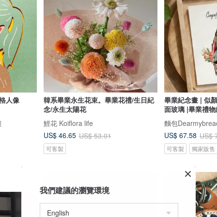
拼貼風格人像
韓系畢業永生花束。畢業花禮/生日紀
畢業紀念畫 | 似
念/永生太陽花
面玻璃 |畢業禮
畫
鯉花 Koiflora life
麵包Dearmybread
US$ 46.65
US$ 67.58
US$ 53.01
US$ 
可客製
可客製
獨家販售
免運
9 折
我們建議的瀏覽環境