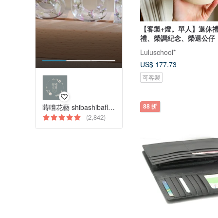
【客製+燈。單人】退休
禮、榮調紀念、榮退公仔
Luluschool*
US$ 177.73
可客製
蒔嚐花藝 shibashibaflorist
88 折
(2,842)