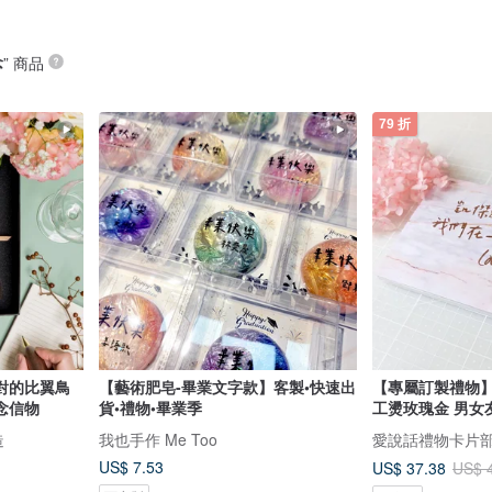
念
” 商品
79 折
對的比翼鳥
【藝術肥皂-畢業文字款】客製•快速出
【專屬訂製禮物】
念信物
貨•禮物•畢業季
工燙玫瑰金 男女友
造
我也手作 Me Too
愛說話禮物卡片
US$ 7.53
US$ 37.38
US$ 