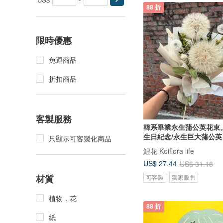
88 折
限時優惠
免運商品
折扣商品
客製服務
韓系畢業永生蒲公英花束
生日紀念/永生巨大蒲公英
只顯示可客製化商品
鯉花 Koiflora life
US$ 27.44
US$ 31.18
材質
可客製
獨家販售
植物．花
88 折
紙