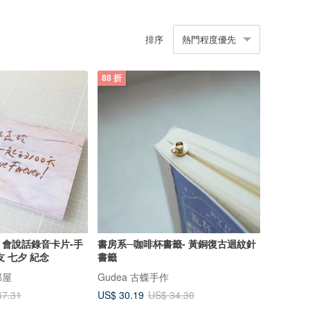
排序
熱門程度優先
88 折
會說話錄音卡片-手
書房系─咖啡杯書籤- 黃銅復古迴紋針
 七夕 紀念
書籤
部屋
Gudea 古蝶手作
US$ 30.19
47.31
US$ 34.30