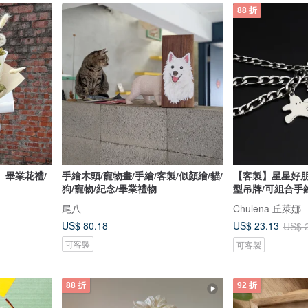
88 折
。畢業花禮/
手繪木頭/寵物畫/手繪/客製/似顏繪/貓/
【客製】星星好
狗/寵物/紀念/畢業禮物
型吊牌/可組合手
尾八
Chulena 丘萊娜
US$ 80.18
US$ 23.13
US$ 
可客製
可客製
88 折
92 折