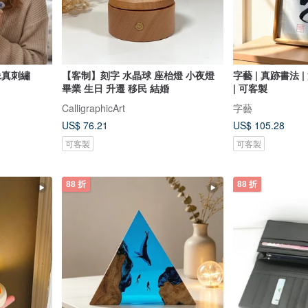
像真刺繡
【客制】刻字 水晶球 座枱燈 小夜燈
字藝 | 真跡書法 
畢業 生日 升遷 移民 結婚
| 可客製
CalligraphicArt
字藝
US$ 76.21
US$ 105.28
可客製
可客製
88 折
88 折