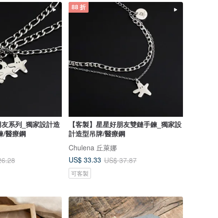
88 折
朋友系列_獨家設計造
【客製】星星好朋友雙鏈手鍊_獨家設
鍊/醫療鋼
計造型吊牌/醫療鋼
Chulena 丘萊娜
US$ 33.33
26.28
US$ 37.87
可客製