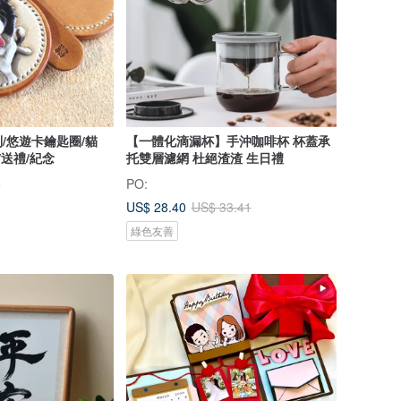
/悠遊卡鑰匙圈/貓
【一體化滴漏杯】手沖咖啡杯 杯蓋承
/送禮/紀念
托雙層濾網 杜絕渣渣 生日禮
o
PO:
US$ 28.40
US$ 33.41
綠色友善