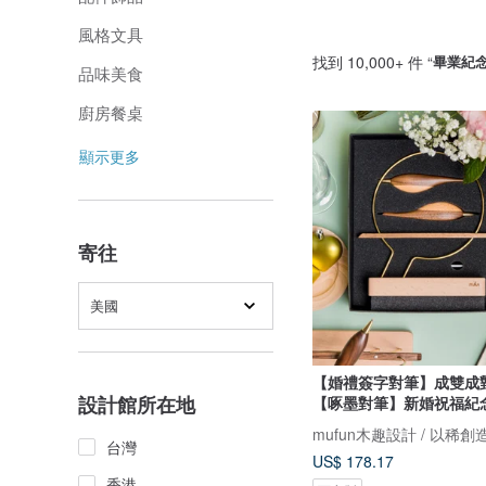
風格文具
找到 10,000+ 件 “
畢業紀
品味美食
廚房餐桌
顯示更多
寄往
美國
【婚禮簽字對筆】成雙成
設計館所在地
【啄墨對筆】新婚祝福紀
mufun木趣設計 / 以稀創
台灣
US$ 178.17
香港