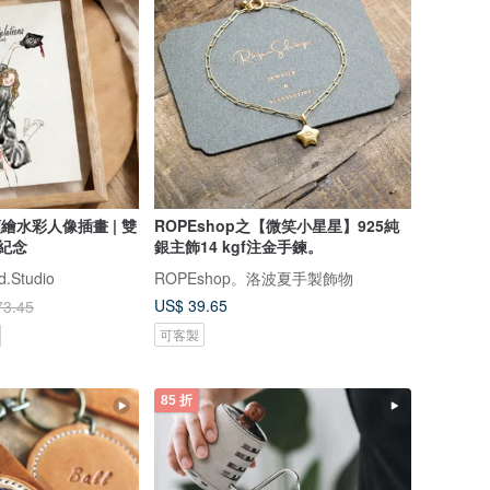
顏繪水彩人像插畫 | 雙
ROPEshop之【微笑小星星】925純
物紀念
銀主飾14 kgf注金手鍊。
.Studio
ROPEshop。洛波夏手製飾物
US$ 39.65
73.45
可客製
85 折