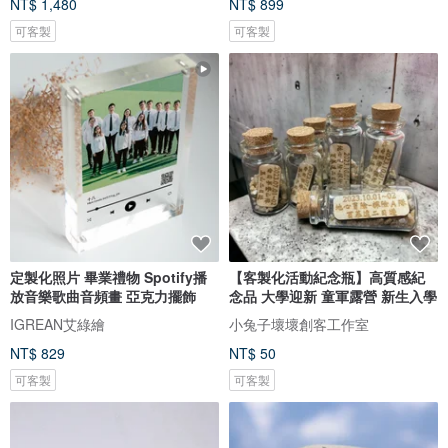
NT$ 1,480
NT$ 899
可客製
可客製
定製化照片 畢業禮物 Spotify播
【客製化活動紀念瓶】高質感紀
放音樂歌曲音頻畫 亞克力擺飾
念品 大學迎新 童軍露營 新生入學
IGREAN艾綠繪
小兔子壞壞創客工作室
NT$ 829
NT$ 50
可客製
可客製