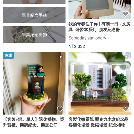
畢業紀念手鍊
我的青春住了你 | 有朝一日 • 文房
具 -研習本系列- 朋友紀念冊
畢業紀念掛飾
Someday stationery
NT$ 332
免運
【客製+燈。單人】退休禮物、榮
客製化微景觀 壓克力木盒紀念品
升賀禮、榮調紀念、榮退公仔
客製化場景 微縮場景 紀念禮物
Luluschool*
仰式漂浮 Daydream Crafts