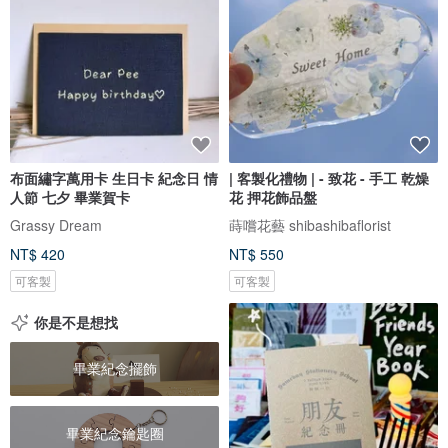
布面繡字萬用卡 生日卡 紀念日 情
| 客製化禮物 | - 致花 - 手工 乾燥
人節 七夕 畢業賀卡
花 押花飾品盤
Grassy Dream
蒔嚐花藝 shibashibaflorist
NT$ 420
NT$ 550
可客製
可客製
你是不是想找
畢業紀念擺飾
畢業紀念鑰匙圈