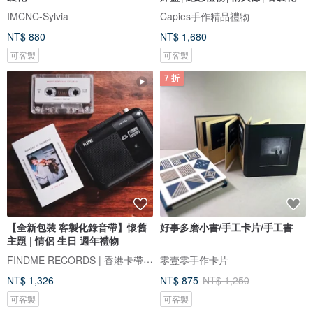
IMCNC-Sylvia
Capies手作精品禮物
NT$ 880
NT$ 1,680
可客製
可客製
7 折
【全新包裝 客製化錄音帶】懷舊
好事多磨小書/手工卡片/手工書
主題 | 情侶 生日 週年禮物
FINDME RECORDS | 香港卡帶唱片生活店
零壹零手作卡片
NT$ 1,326
NT$ 875
NT$ 1,250
可客製
可客製