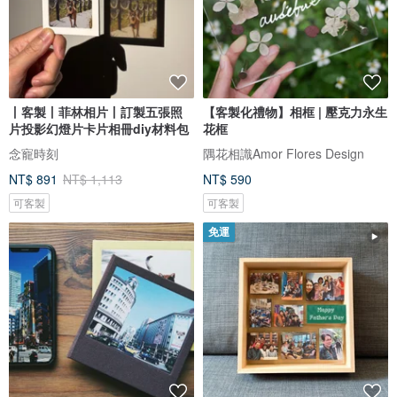
丨客製丨菲林相片丨訂製五張照
【客製化禮物】相框 | 壓克力永生
片投影幻燈片卡片相冊diy材料包
花框
念寵時刻
隅花相識Amor Flores Design
NT$ 891
NT$ 1,113
NT$ 590
可客製
可客製
免運