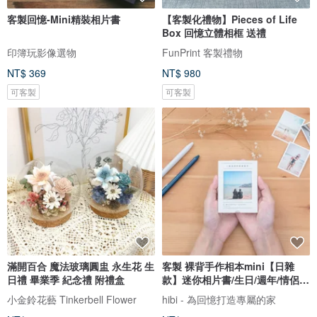
客製回憶-Mini精裝相片書
【客製化禮物】Pieces of Life
Box 回憶立體相框 送禮
印簿玩影像選物
FunPrint 客製禮物
NT$ 369
NT$ 980
可客製
可客製
滿開百合 魔法玻璃圓盅 永生花 生
客製 裸背手作相本mini【日雜
日禮 畢業季 紀念禮 附禮盒
款】迷你相片書/生日/週年/情侶禮
物
小金鈴花藝 Tinkerbell Flower
hibi - 為回憶打造專屬的家