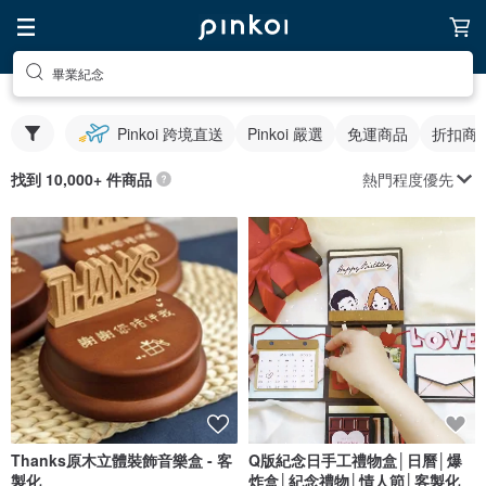
畢業紀念
Pinkoi 跨境直送
Pinkoi 嚴選
免運商品
折扣商
熱門程度優先
找到 10,000+ 件商品
Thanks原木立體裝飾音樂盒 - 客
Q版紀念日手工禮物盒│日曆│爆
製化
炸盒│紀念禮物│情人節│客製化