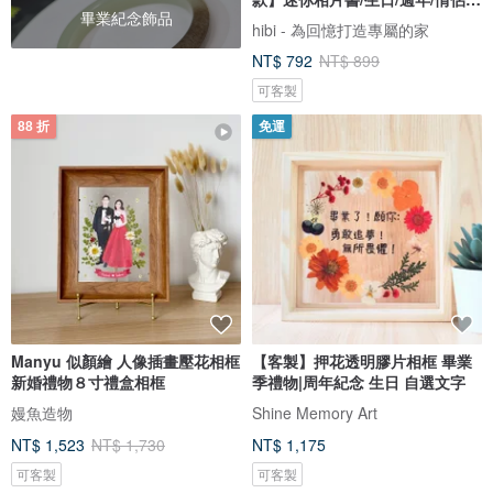
畢業紀念飾品
物
hibi - 為回憶打造專屬的家
NT$ 792
NT$ 899
可客製
88 折
免運
Manyu 似顏繪 人像插畫壓花相框
【客製】押花透明膠片相框 畢業
新婚禮物８寸禮盒相框
季禮物|周年紀念 生日 自選文字
嫚魚造物
Shine Memory Art
NT$ 1,523
NT$ 1,730
NT$ 1,175
可客製
可客製