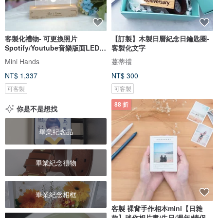
客製化禮物- 可更換照片
【訂製】木製日曆紀念日鑰匙圈-
Spotify/Youtube音樂版面LED
客製化文字
發光相架
Mini Hands
蔓蒂禮
NT$ 1,337
NT$ 300
可客製
可客製
88 折
你是不是想找
畢業紀念品
畢業紀念禮物
畢業紀念相框
客製 裸背手作相本mini【日雜
款】迷你相片書/生日/週年/情侶禮