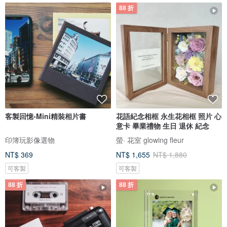
88 折
客製回憶-Mini精裝相片書
花語紀念相框 永生花相框 照片 心
意卡 畢業禮物 生日 退休 紀念
印簿玩影像選物
螢· 花室 glowing fleur
NT$ 369
NT$ 1,655
NT$ 1,880
可客製
可客製
88 折
88 折