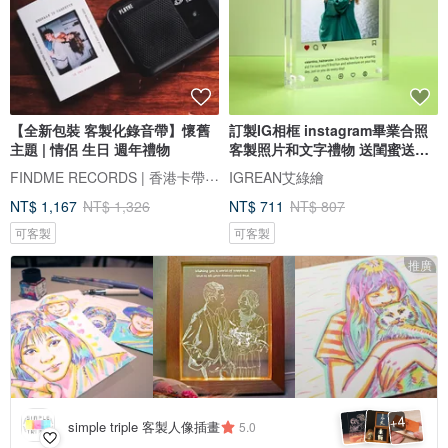
【全新包裝 客製化錄音帶】懷舊
訂製IG相框 instagram畢業合照
主題 | 情侶 生日 週年禮物
客製照片和文字禮物 送閨蜜送朋
友
FINDME RECORDS | 香港卡帶唱片生活店
IGREAN艾綠繪
NT$ 1,167
NT$ 1,326
NT$ 711
NT$ 807
可客製
可客製
推廣
4
+
simple triple 客製人像插畫
5.0