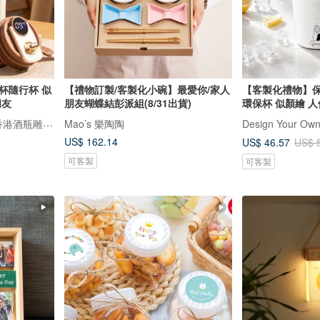
杯隨行杯 似
【禮物訂製/客製化小碗】最愛你/家人
【客製化禮物】保
朋友
朋友蝴蝶結彭派組(8/31出貨)
環保杯 似顏繪 
Design Your Own Wine 香港酒瓶雕刻禮品專門店
Mao’s 樂陶陶
US$ 162.14
US$ 46.57
US$ 
可客製
可客製