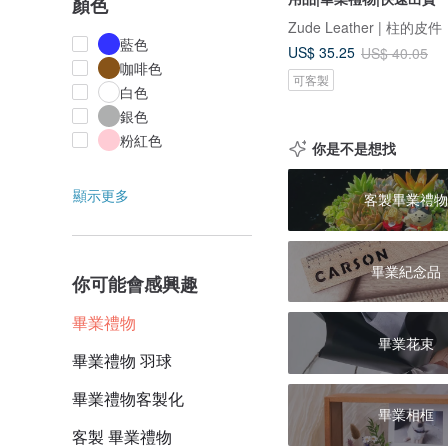
顏色
Zude Leather | 柱的皮件
藍色
US$ 35.25
US$ 40.05
咖啡色
可客製
白色
銀色
粉紅色
你是不是想找
顯示更多
客製畢業禮物
畢業紀念品
你可能會感興趣
畢業禮物
畢業花束
畢業禮物 羽球
畢業禮物客製化
畢業相框
客製 畢業禮物