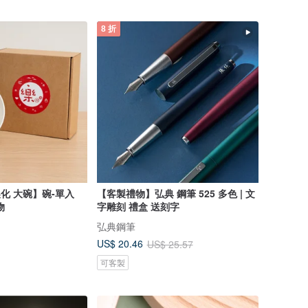
8 折
製化 大碗】碗-單入
【客製禮物】弘典 鋼筆 525 多色 | 文
物
字雕刻 禮盒 送刻字
弘典鋼筆
US$ 20.46
US$ 25.57
可客製