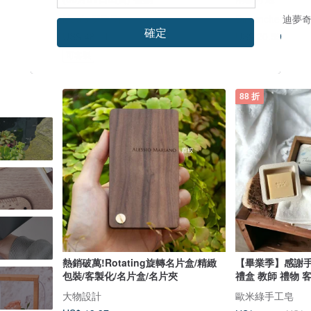
Mao’s 樂陶陶
Dimanche 迪夢
確定
US$ 48.11
US$ 20.59
可客製
88 折
熱銷破萬!Rotating旋轉名片盒/精緻
【畢業季】感謝手
包裝/客製化/名片盒/名片夾
禮盒 教師 禮物 
大物設計
歐米綠手工皂