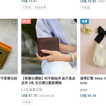
US$ 13.37
US$ 10.20
US$ 
可客製
綠色友善
可客製
88 折
免運
 可客製化刻
【客製化禮物】吃不飽短夾 釦子真皮
接單訂製 3way rib
皮夾 3色 生日禮父親節禮物
ecru
L.I.S 本革工坊
yaya
US$ 94.18
US$ 87.70
US$ 99.65
可客製