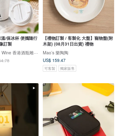
溫/保冰杯 便攜隨行
【禮物訂製 / 客製化 大盤】寵物盤(附
人像訂製
木架) (08月31日出貨) 禮物
Design Your Own Wine 香港酒瓶雕刻禮品專門店
Mao’s 樂陶陶
US$ 159.47
54.78
可客製
獨家販售