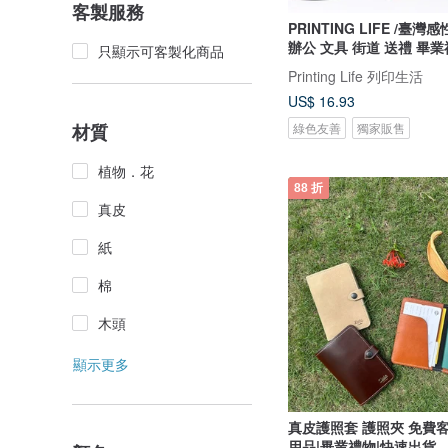
客製服務
PRINTING LIFE /臺灣
辦公 文具 街道 送禮 畢
只顯示可客製化商品
Printing Life 列印生活
US$ 16.93
綠色友善
獨家販售
材質
植物．花
88 折
真皮
紙
棉
木頭
顯示更多
真皮護照套 護照夾 免費客製化 /旅行
用品|畢業禮物|快速出貨