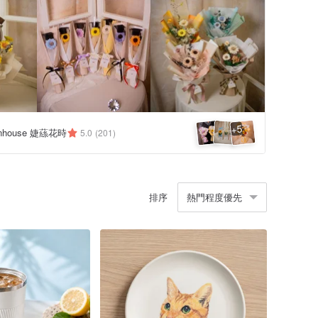
5
+
eenhouse 婕蕬花時
5.0
(201)
排序
熱門程度優先