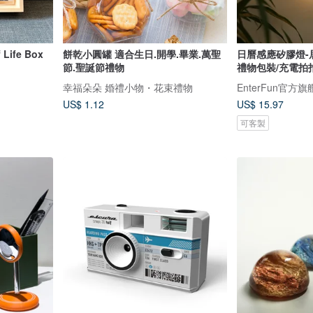
ife Box
餅乾小圓罐 適合生日.開學.畢業.萬聖
日曆感應矽膠燈-
節.聖誕節禮物
禮物包裝/充電拍
幸福朵朵 婚禮小物・花束禮物
EnterFun官方
US$ 1.12
US$ 15.97
可客製