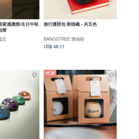
居家感應燈/生日中秋
旅行護照包 附掛繩 - 共五色
拍燈
旗艦店
BANGSTREE 瀏海樹
US$ 48.11
88 折