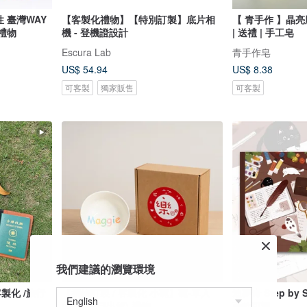
感性 臺灣WAY
【客製化禮物】【特別訂製】底片相
【 青手作 】晶亮
業禮物
機 - 登機證設計
| 送禮 | 手工皂
Escura Lab
青手作皂
US$ 54.94
US$ 8.38
可客製
獨家販售
可客製
我們建議的瀏覽環境
【禮物訂製 / 客製化 小碗】碗-單入
迪夢奇 Step by 
(08月31日出貨) 禮物
兩款可選