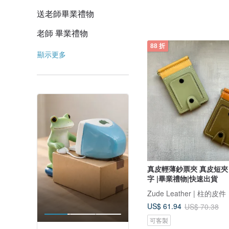
送老師畢業禮物
老師 畢業禮物
88 折
顯示更多
真皮輕薄鈔票夾 真皮短夾
字 |畢業禮物|快速出貨
Zude Leather | 柱的皮件
US$ 61.94
US$ 70.38
可客製