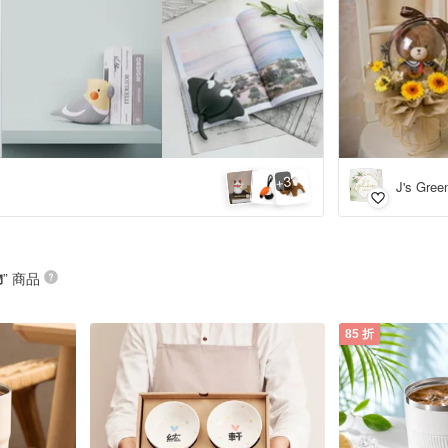
3
+
J's Gr
物
” 商品
85 折