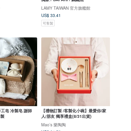
奇
LAMY TAIWAN 官方旗艦館
US$ 33.41
可客製
工皂 冷製皂 謝師
【禮物訂製 /客製化小碗】最愛你/家
客製
人/朋友 獨享禮盒(8/31出貨)
Mao’s 樂陶陶