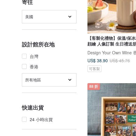
寄往
美國
【客製化禮物】保溫/保冰
設計館所在地
顔繪 人像訂製 生日禮送
台灣
US$ 38.90
US$ 45.76
香港
可客製
所有地區
88 折
快速出貨
24 小時出貨