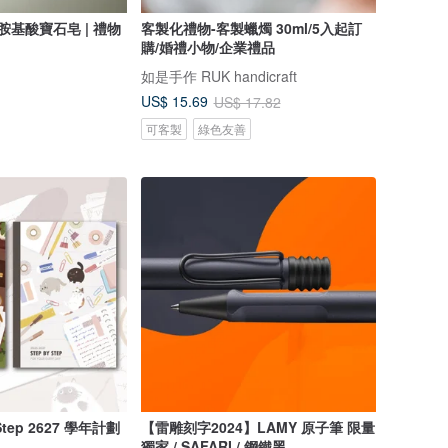
胺基酸寶石皂 | 禮物
客製化禮物-客製蠟燭 30ml/5入起訂
購/婚禮小物/企業禮品
如是手作 RUK handicraft
US$ 15.69
US$ 17.82
可客製
綠色友善
Step 2627 學年計劃
【雷雕刻字2024】LAMY 原子筆 限量
獨家 / SAFARI / 鋼鐵黑