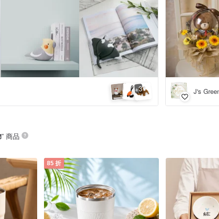
3
+
J's Gr
物
” 商品
85 折