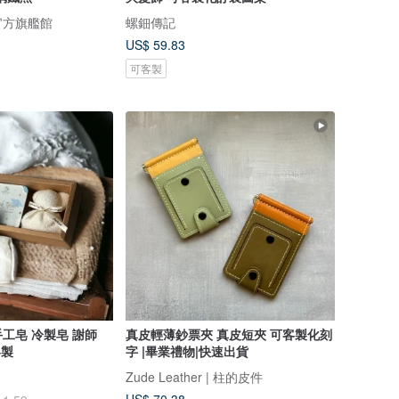
 官方旗艦館
螺鈿傳記
US$ 59.83
可客製
工皂 冷製皂 謝師
真皮輕薄鈔票夾 真皮短夾 可客製化刻
客製
字 |畢業禮物|快速出貨
Zude Leather | 柱的皮件