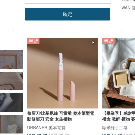
Mao’s 樂陶陶
LAMY TAIWAN
確定
US$ 48.11
US$ 33.41
可客製
可客製
88 折
95 折
修眉刀/比基尼線 可雷雕 奧本筆型電
【畢業季】感謝手
動修眉刀 安全 女生禮物
禮盒 教師 禮物 
URBANER 奧本電剪
歐米綠手工皂