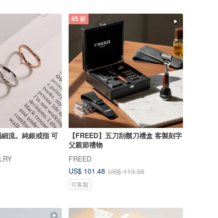
85 折
細流。純銀戒指 可
【FREED】五刀刮鬍刀禮盒 客製刻字
父親節禮物
LRY
FREED
US$ 101.48
US$ 119.38
可客製