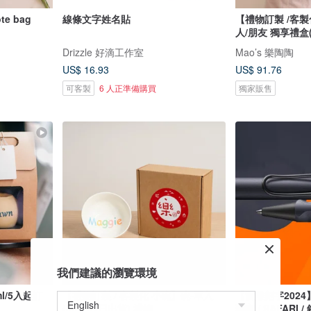
te bag
線條文字姓名貼
【禮物訂製 /客
人/朋友 獨享禮盒(
Drizzle 好滴工作室
Mao’s 樂陶陶
US$ 16.93
US$ 91.76
可客製
6 人正準備購買
獨家販售
我們建議的瀏覽環境
l/5入起訂
【禮物訂製 / 客製化 小碗】碗-單入
【雷雕刻字2024
(08月31日出貨) 禮物
獨家 / SAFARI 