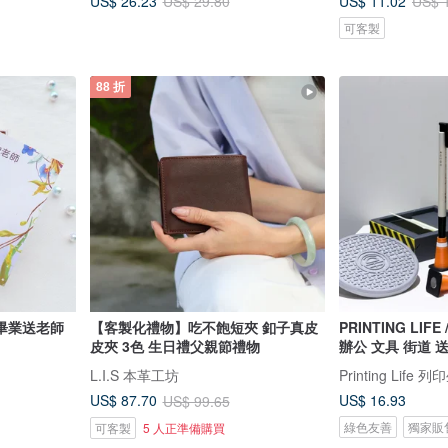
US$ 26.23
US$ 11.02
US$ 29.80
US$ 
可客製
88 折
畢業送老師
【客製化禮物】吃不飽短夾 釦子真皮
PRINTING LI
皮夾 3色 生日禮父親節禮物
辦公 文具 街道 
L.I.S 本革工坊
Printing Life 
US$ 16.93
US$ 87.70
US$ 99.65
綠色友善
獨家販
可客製
5 人正準備購買