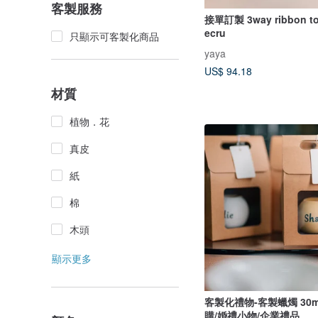
客製服務
接單訂製 3way ribbon to
ecru
只顯示可客製化商品
yaya
US$ 94.18
材質
植物．花
真皮
紙
棉
木頭
顯示更多
客製化禮物-客製蠟燭 30m
購/婚禮小物/企業禮品