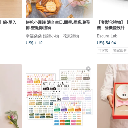
】碗-單入
餅乾小圓罐 適合生日.開學.畢業.萬聖
【客製化禮物】
節.聖誕節禮物
機 - 登機證設計
幸福朵朵 婚禮小物・花束禮物
Escura Lab
US$ 1.12
US$ 54.94
可客製
獨家販售