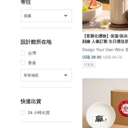
寄往
美國
【客製化禮物】保溫/保冰
設計館所在地
顔繪 人像訂製 生日禮送
台灣
US$ 38.90
US$ 45.76
香港
可客製
所有地區
快速出貨
24 小時出貨