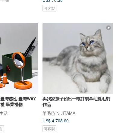
US$ 70.38
11.59
可客製
FE /臺灣感性 臺灣WAY
與我家孩子如出一轍訂製羊毛氈毛刺
送禮 畢業禮物
作品
列印生活
羊毛毡 NIJITAMA
US$ 4,708.60
售
可客製