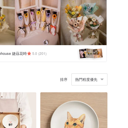
5
+
eenhouse 婕蕬花時
5.0
(201)
排序
熱門程度優先