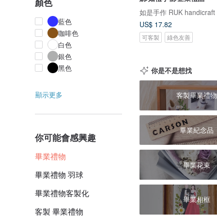
顏色
如是手作 RUK handicraft
藍色
US$ 17.82
咖啡色
可客製
綠色友善
白色
銀色
黑色
你是不是想找
顯示更多
客製畢業禮物
畢業紀念品
你可能會感興趣
畢業禮物
畢業花束
畢業禮物 羽球
畢業禮物客製化
畢業相框
客製 畢業禮物