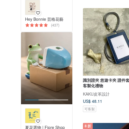
Hey Bonnie 芸格花藝
(437)
識別證夾 悠遊卡夾 證件套
客製化禮物
KAKU皮革設計
US$ 48.11
可客製
8 折
夏花選物 | Fiore Shop