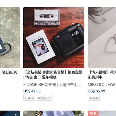
 礦石藍/灰
【全新包裝 客製化錄音帶】懷舊主題
【情人禮物】涓涓
| 情侶 生日 週年禮物
加購刻字
FINDME RECORDS | 香港卡帶唱片生活店
MIESTILO JEWE
US$ 42.85
US$ 65.93
可客製
獨家販售
可客製
98 折