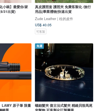
製化小碗】最愛你/家
真皮護照套 護照夾 免費客製化 /旅行
8/31出貨)
用品|畢業禮物|快速出貨
Zude Leather | 柱的皮件
US$ 40.05
可客製
免運
】LAMY 原子筆 限量
螺鈿髮夾 復古法式髮夾 精緻貝殼馬尾
/ 鋼鐵黑
夾髮飾 可客製化訂製圖案