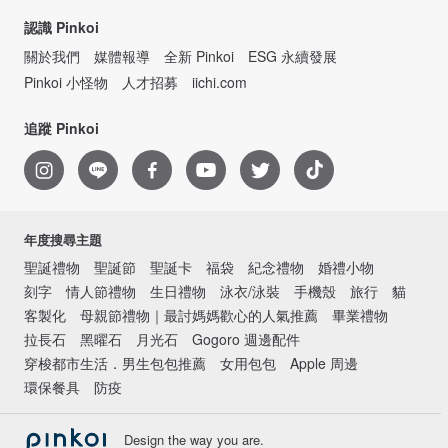
認識 Pinkoi
關於我們
媒體報導
全新 Pinkoi
ESG 永續發展
Pinkoi 小怪物
人才招募
iichi.com
追蹤 Pinkoi
年度搜尋主題
聖誕禮物
聖誕節
聖誕卡
福袋
紀念禮物
婚禮小物
刻字
情人節禮物
生日禮物
泳衣/泳裝
手機殼
旅行
貓
客製化
母親節禮物｜最討媽媽歡心的人氣推薦
畢業禮物
拉長石
黑曜石
月光石
Gogoro 週邊配件
穿梭都市生活．男生包包推薦
女用包包
Apple 周邊
環保餐具
防疫
Design the way you are.