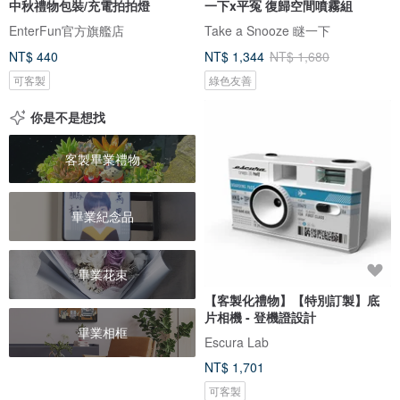
中秋禮物包裝/充電拍拍燈
一下x平冤 復歸空間噴霧組
EnterFun官方旗艦店
Take a Snooze 瞇一下
NT$ 440
NT$ 1,344
NT$ 1,680
可客製
綠色友善
你是不是想找
客製畢業禮物
畢業紀念品
畢業花束
【客製化禮物】【特別訂製】底
片相機 - 登機證設計
畢業相框
Escura Lab
NT$ 1,701
可客製