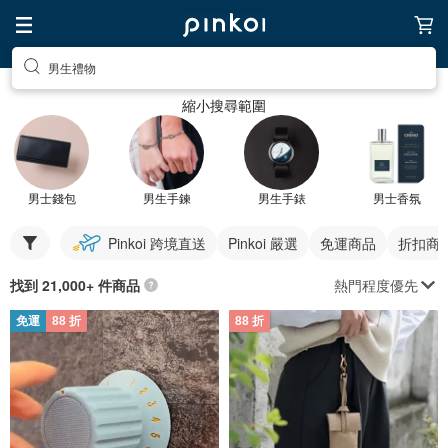
男生禮物
縮小搜尋範圍
男士錢包
男生手鍊
男生手錶
男士香氛
Pinkoi 跨境直送
Pinkoi 嚴選
免運商品
折扣商
熱門程度優先
找到 21,000+ 件商品
免運
88 折
88 折