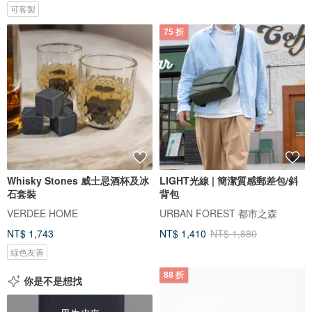
可客製
75 折
Whisky Stones 威士忌酒杯及冰
LIGHT光線 | 簡潔質感郵差包/斜
石套裝
背包
VERDEE HOME
URBAN FOREST 都市之森
NT$ 1,743
NT$ 1,410
NT$ 1,880
綠色友善
88 折
你是不是想找