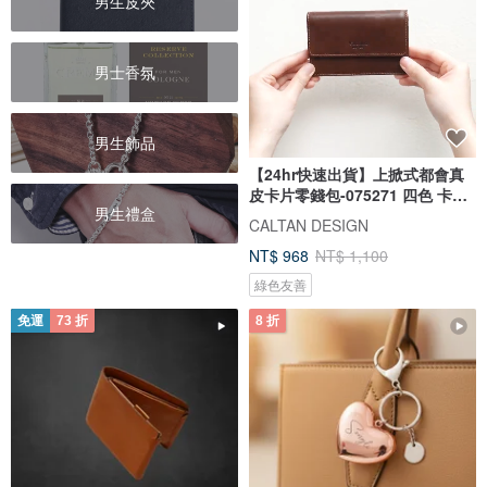
男生皮夾
男士香氛
男生飾品
【24hr快速出貨】上掀式都會真
皮卡片零錢包-075271 四色 卡片
男生禮盒
夾
CALTAN DESIGN
NT$ 968
NT$ 1,100
綠色友善
免運
73 折
8 折