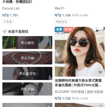
片相機 - 登機證設計
Escura Lab
WenTi
NT$ 1,701
NT$ 1,104
NT$ 1,380
可客製
獨家販售
免運
89 折
你是不是想找
男士錢包
男生手鍊
男生斜背包
淡雅輕時尚漸層方框全罩式寶麗
來偏光墨鏡│外掛式V400太陽眼
男生手錶
鏡
ALEGANT 時尚墨鏡│濾藍光眼鏡
NT$ 1,122
NT$ 1,260