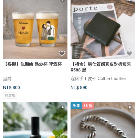
【客製】似顏繪 熱炒杯 啤酒杯
【禮盒】男仕質感真皮對折短夾
X588 黑
型爵
寇比手工皮件 Colbie Leather
NT$ 800
NT$ 890
可客製
免運
88 折