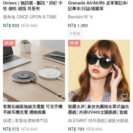
Unisex | 無訊號 - 斷訊 * 卯釘 中
Granada A5/A6/B6 皮革筆記本/
性 個性 戒指 耳骨夾
記事本/日誌/植鞣革
鹿角兔 ONCE UPON A TIME
Bambini N° 9
NT$ 833
NT$ 980
NT$ 1,380
可客製
88 折
89 折
客製化磁吸無線充電盤 可充手機
朝露水岸│象灰色圓框全罩式偏光
手錶耳機充電 禮物推薦
墨鏡│外掛UV400太陽眼鏡│套鏡
頌禮 | 客製化禮物專門店
ALEGANT 時尚墨鏡│濾藍光眼鏡
NT$ 572
NT$ 650
NT$ 793
NT$ 890