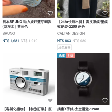
日本BRUNO 磁力旋鈕藍芽喇叭
【24hr快速出貨】真皮眼鏡/墨鏡
(防潑水 | 共三色
收納袋-2255 兩色
BRUNO
CALTAN DESIGN
NT$ 1,681
NT$ 1,910
NT$ 863
NT$ 980
綠色友善
免運
8 折
【客製化禮物】【特別訂製】底
插畫X手錶-太空漫遊-12am