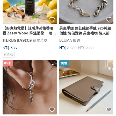
【好鬼熱救星】涼感薄荷檀香噴
男生手鏈 鋒芒純銀手鍊 925純銀
霧 Zesty Wood 降溫消暑 一噴即
個性 情侶對鍊 男生禮物 情人節
爽
𝗛𝗘𝗥𝗕𝗦𝗕𝗔𝗦𝗜𝗖𝗦 簡單草藥
BLUMA 銀飾
NT$ 536
NT$ 3,239
NT$ 3,680
可客製
85 折
免運