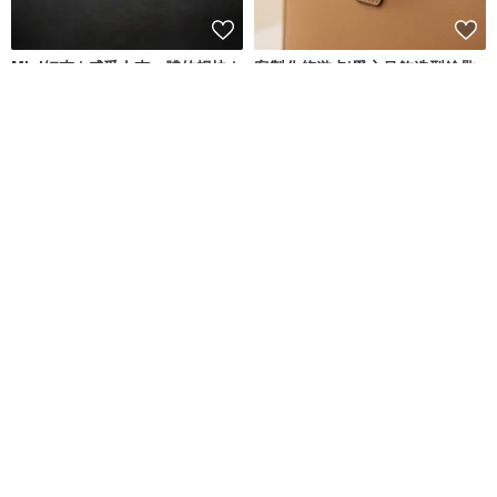
Mini短夾 | 感受人夾一體的暢快 |
客製化悠遊卡|愛心吊飾造型鑰匙
圈|金屬質感設計|正版悠遊卡
BU
頌禮 | 客製化禮物專門店
NT$ 1,373
NT$ 1,880
NT$ 784
NT$ 980
可客製
可客製
88 折
短夾_時尚黑【可加購雷雕刻字】
超型格黑鑽石形耳環防敏不鏽鋼