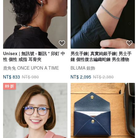
Unisex | 無訊號 - 斷訊 * 卯釘 中
男生手鍊| 真實純銀手鍊| 男士手
性 個性 戒指 耳骨夾
鏈 個性復古編織蛇鍊 男生禮物
鹿角兔 ONCE UPON A TIME
BLUMA 銀飾
NT$ 833
NT$ 980
NT$ 2,095
NT$ 2,380
89 折