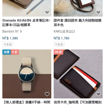
Granada A5/A6/B6 皮革筆記本/
證件套 識別證夾 義大利頭頸植鞣
記事本/日誌/植鞣革
深木色
Bambini N° 9
KAKU皮革設計
NT$ 1,380
NT$ 1,780
可客製
可客製
免運
8 折
88 折
【情人節禮盒】插畫X手錶 - 時間
信用卡夾_咖啡黑【可加購雷雕刻