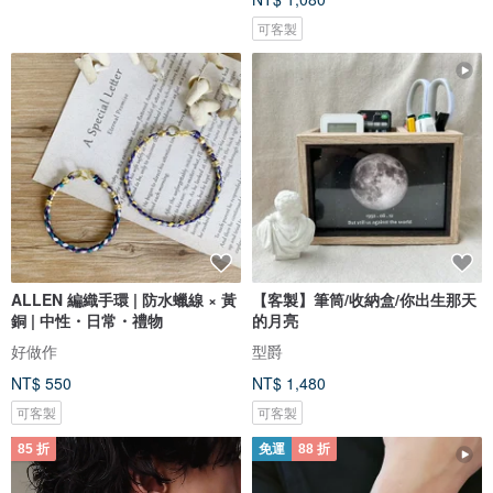
可客製
ALLEN 編織手環 | 防水蠟線 × 黃
【客製】筆筒/收納盒/你出生那天
銅 | 中性・日常・禮物
的月亮
好做作
型爵
NT$ 550
NT$ 1,480
可客製
可客製
85 折
免運
88 折