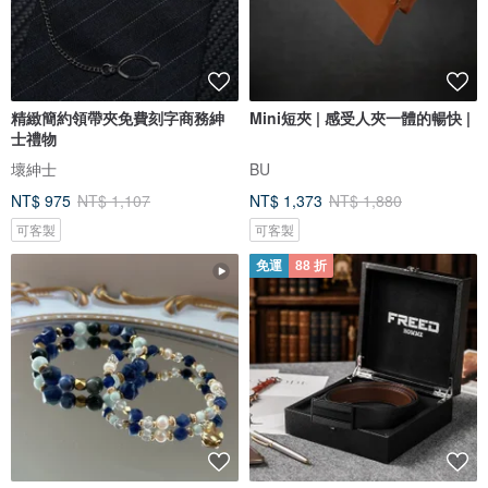
精緻簡約領帶夾免費刻字商務紳
Mini短夾 | 感受人夾一體的暢快 |
士禮物
壞紳士
BU
NT$ 975
NT$ 1,107
NT$ 1,373
NT$ 1,880
可客製
可客製
免運
88 折