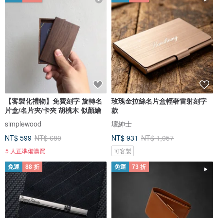
【客製化禮物】免費刻字 旋轉名
玫瑰金拉絲名片盒輕奢雷射刻字
片盒/名片夾/卡夾 胡桃木 似顏繪
款
simplewood
壞紳士
NT$ 599
NT$ 680
NT$ 931
NT$ 1,057
5 人正準備購買
可客製
免運
88 折
免運
73 折