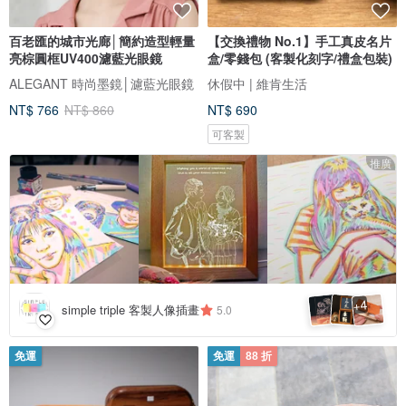
百老匯的城市光廊│簡約造型輕量
【交換禮物 No.1】手工真皮名片
亮棕圓框UV400濾藍光眼鏡
盒/零錢包 (客製化刻字/禮盒包裝)
ALEGANT 時尚墨鏡│濾藍光眼鏡
休假中 | 維肯生活
NT$ 766
NT$ 860
NT$ 690
可客製
推廣
4
+
simple triple 客製人像插畫
5.0
免運
免運
88 折