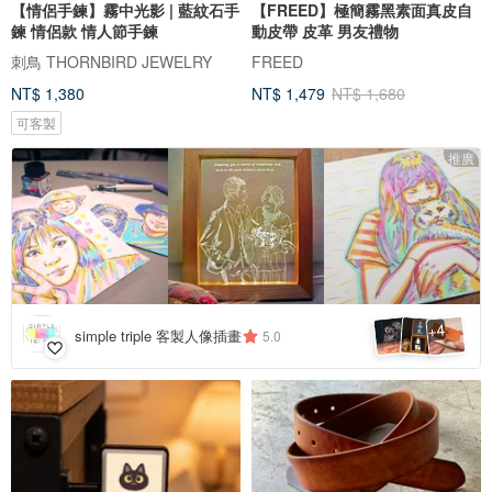
【情侶手鍊】霧中光影 | 藍紋石手
【FREED】極簡霧黑素面真皮自
鍊 情侶款 情人節手鍊
動皮帶 皮革 男友禮物
刺鳥 THORNBIRD JEWELRY
FREED
NT$ 1,380
NT$ 1,479
NT$ 1,680
可客製
推廣
4
+
simple triple 客製人像插畫
5.0