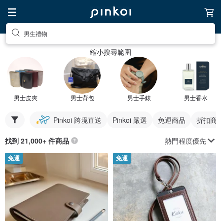
男生禮物
縮小搜尋範圍
男士皮夾
男士背包
男士手錶
男士香水
Pinkoi 跨境直送
Pinkoi 嚴選
免運商品
折扣商
熱門程度優先
找到 21,000+ 件商品
免運
免運