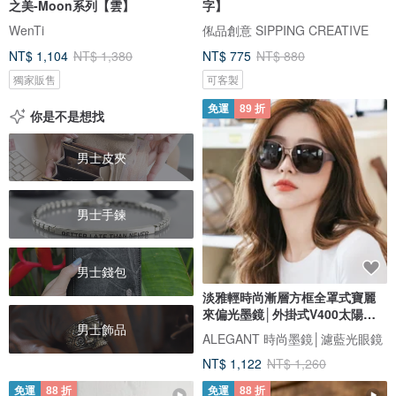
之美-Moon系列【雲】
字】
WenTi
俬品創意 SIPPING CREATIVE
NT$ 1,104
NT$ 1,380
NT$ 775
NT$ 880
獨家販售
可客製
免運
89 折
你是不是想找
男士皮夾
男士手鍊
男士錢包
淡雅輕時尚漸層方框全罩式寶麗
來偏光墨鏡│外掛式V400太陽眼
男士飾品
鏡
ALEGANT 時尚墨鏡│濾藍光眼鏡
NT$ 1,122
NT$ 1,260
免運
88 折
免運
88 折