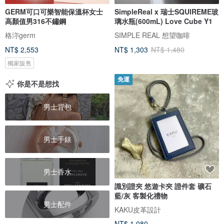
GERM可口可樂智能保溫杯女士
SimpleReal x 瑞士SQUIREME玻
高顏值男316不鏽鋼
璃水瓶(600mL) Love Cube Y1
格沵germ
SIMPLE REAL 想望咖啡
NT$ 2,553
NT$ 1,303
NT$ 1,480
獨家販售
免運
你是不是想找
男士背包
男士手錶
男士香水
識別證夾 悠遊卡夾 證件套 礦石
藍/灰 客製化禮物
男士配件
KAKU皮革設計
NT$ 1,080