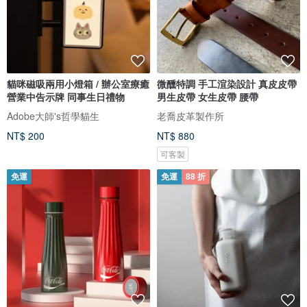
貓咪磁吸兩用小燈箱 / 辦公室療癒
微醺特調 手工渲染設計 真皮皮帶
營業中告示牌 同事生日禮物
男生皮帶 女生皮帶 腰帶
Adobe大師's哲學貓生
老喬皮革製作所
NT$ 200
NT$ 880
可客製
免運
免運
88 折