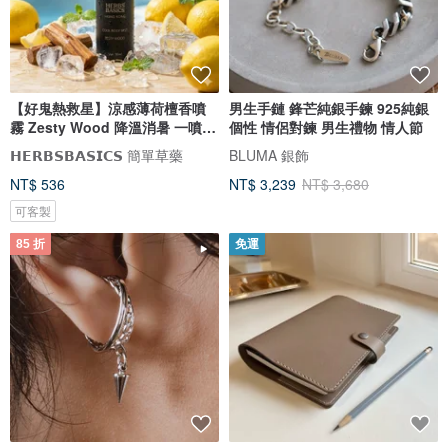
【好鬼熱救星】涼感薄荷檀香噴
男生手鏈 鋒芒純銀手鍊 925純銀
霧 Zesty Wood 降溫消暑 一噴即
個性 情侶對鍊 男生禮物 情人節
爽
𝗛𝗘𝗥𝗕𝗦𝗕𝗔𝗦𝗜𝗖𝗦 簡單草藥
BLUMA 銀飾
NT$ 536
NT$ 3,239
NT$ 3,680
可客製
85 折
免運