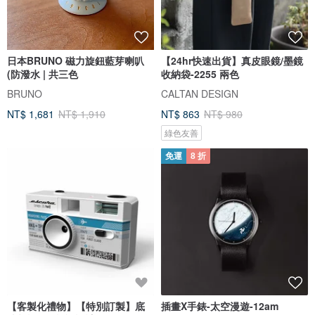
日本BRUNO 磁力旋鈕藍芽喇叭
【24hr快速出貨】真皮眼鏡/墨鏡
(防潑水 | 共三色
收納袋-2255 兩色
BRUNO
CALTAN DESIGN
NT$ 1,681
NT$ 1,910
NT$ 863
NT$ 980
綠色友善
免運
8 折
【客製化禮物】【特別訂製】底
插畫X手錶-太空漫遊-12am