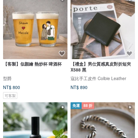
【客製】似顏繪 熱炒杯 啤酒杯
【禮盒】男仕質感真皮對折短夾
X588 黑
型爵
寇比手工皮件 Colbie Leather
NT$ 800
NT$ 890
可客製
免運
88 折