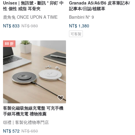
Unisex | 無訊號 - 斷訊 * 卯釘 中
Granada A5/A6/B6 皮革筆記本/
性 個性 戒指 耳骨夾
記事本/日誌/植鞣革
鹿角兔 ONCE UPON A TIME
Bambini N° 9
NT$ 833
NT$ 980
NT$ 1,380
可客製
88 折
客製化磁吸無線充電盤 可充手機
手錶耳機充電 禮物推薦
頌禮 | 客製化禮物專門店
NT$ 572
NT$ 650