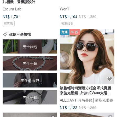
片相機 - 登機證設計
Escura Lab
WenTi
NT$ 1,701
NT$ 1,104
NT$ 1,380
可客製
獨家販售
免運
89 折
你是不是想找
男士錢包
男生手鍊
男生斜背包
淡雅輕時尚漸層方框全罩式寶麗
來偏光墨鏡│外掛式V400太陽眼
男生手錶
鏡
ALEGANT 時尚墨鏡│濾藍光眼鏡
NT$ 1,122
NT$ 1,260