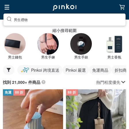
男生禮物
縮小搜尋範圍
男士錢包
男生手鍊
男生手錶
男士香氛
Pinkoi 跨境直送
Pinkoi 嚴選
免運商品
折扣商
熱門程度優先
找到 21,000+ 件商品
免運
88 折
88 折