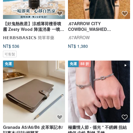
【好鬼熱救星】涼感薄荷檀香噴
.67ARROW CITY
霧 Zesty Wood 降溫消暑 一噴即
COWBOii_WASHED
爽
TEE_BLACK 重磅水洗T 黑色 短
𝗛𝗘𝗥𝗕𝗦𝗕𝗔𝗦𝗜𝗖𝗦 簡單草藥
.67ARROW
袖 T
NT$ 536
NT$ 1,380
可客製
免運
免運
88 折
Granada A5/A6/B6 皮革筆記本/
極晝情人節 - 循光 * 不銹鋼 扭結
記事本/日誌/植鞣革
情侶 中性 對鏈 手鍊