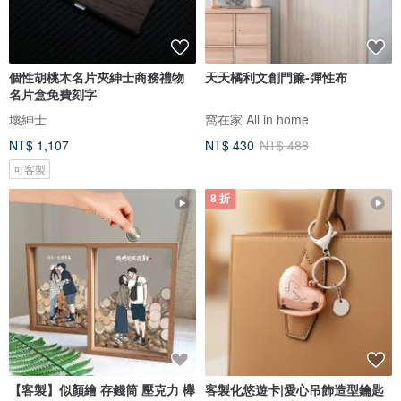
個性胡桃木名片夾紳士商務禮物
天天橘利文創門簾-彈性布
名片盒免費刻字
壞紳士
窩在家 All in home
NT$ 1,107
NT$ 430
NT$ 488
可客製
8 折
【客製】似顏繪 存錢筒 壓克力 櫸
客製化悠遊卡|愛心吊飾造型鑰匙