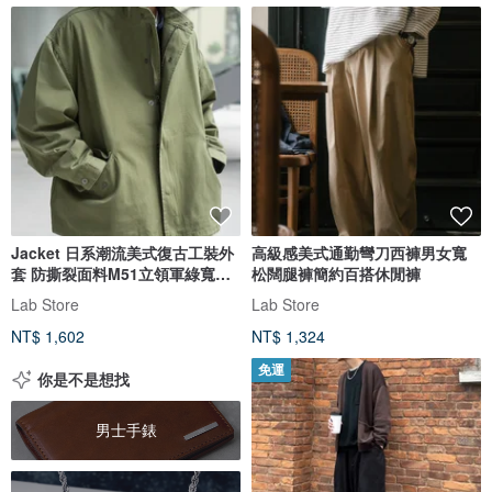
Jacket 日系潮流美式復古工裝外
高級感美式通勤彎刀西褲男女寬
套 防撕裂面料M51立領軍綠寬鬆
松闊腿褲簡約百搭休閒褲
款
Lab Store
Lab Store
NT$ 1,602
NT$ 1,324
免運
你是不是想找
男士手錶