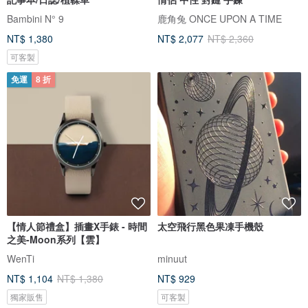
Bambini N° 9
鹿角兔 ONCE UPON A TIME
NT$ 1,380
NT$ 2,077
NT$ 2,360
可客製
免運
8 折
【情人節禮盒】插畫X手錶 - 時間
太空飛行黑色果凍手機殼
之美-Moon系列【雲】
WenTi
minuut
NT$ 1,104
NT$ 1,380
NT$ 929
獨家販售
可客製