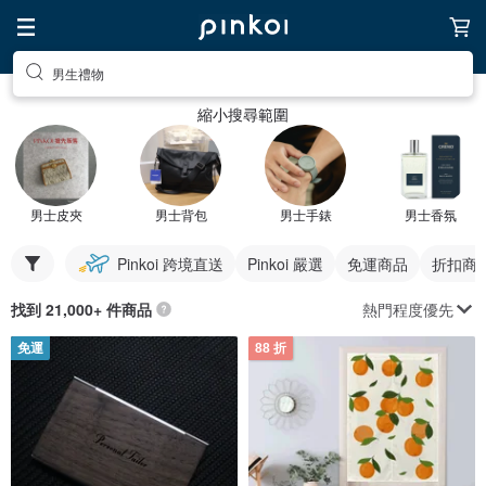
男生禮物
縮小搜尋範圍
男士皮夾
男士背包
男士手錶
男士香氛
Pinkoi 跨境直送
Pinkoi 嚴選
免運商品
折扣商
熱門程度優先
找到 21,000+ 件商品
免運
88 折