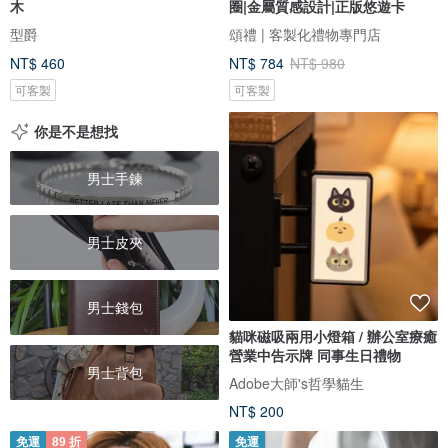
木
圈|金屬質感設計|正版悠遊卡
型爵
頌禮 | 客製化禮物專門店
NT$ 460
NT$ 784
NT$ 980
可客製
可客製
你是不是想找
男士手鍊
男士皮夾
男士錢包
貓咪磁吸兩用小燈箱 / 辦公室療癒
營業中告示牌 同事生日禮物
男士背包
Adobe大師's哲學貓生
NT$ 200
免運
89 折
免運