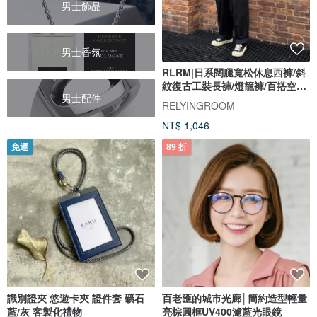
男士飾品
男士香氛
RLRM|日系闊腿寬松休息西褲/斜
紋復古工裝長褲/燈籠褲/百搭空氣
男士配件
褲
RELYINGROOM
NT$ 1,046
免運
89 折
識別證夾 悠遊卡夾 證件套 礦石
百老匯的城市光廊│簡約造型輕量
藍/灰 客製化禮物
亮棕圓框UV400濾藍光眼鏡