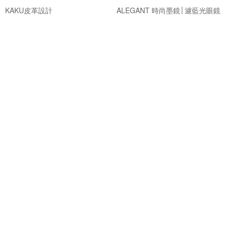
KAKU皮革設計
ALEGANT 時尚墨鏡│濾藍光眼鏡
NT$ 1,080
NT$ 766
NT$ 860
可客製
免運
85 折
精緻簡約領帶夾免費刻字商務紳
Mr. Tonic酒粕曠野沐浴乳-經典款
士禮物
情人節禮物 男生禮物 生日禮物
壞紳士
ALCOPARK
NT$ 1,107
NT$ 420
NT$ 490
可客製
可客製