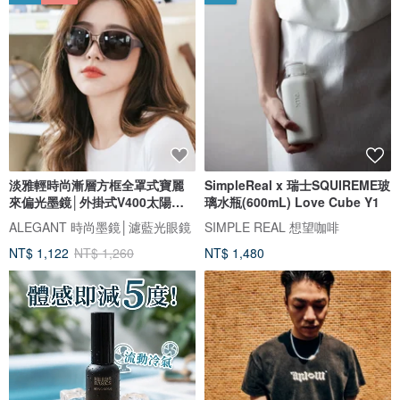
淡雅輕時尚漸層方框全罩式寶麗
SimpleReal x 瑞士SQUIREME玻
來偏光墨鏡│外掛式V400太陽眼
璃水瓶(600mL) Love Cube Y1
鏡
ALEGANT 時尚墨鏡│濾藍光眼鏡
SIMPLE REAL 想望咖啡
NT$ 1,122
NT$ 1,260
NT$ 1,480