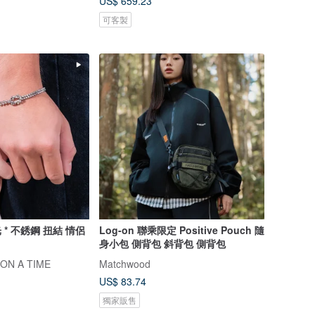
US$ 659.23
可客製
 * 不銹鋼 扭結 情侶
Log-on 聯乘限定 Positive Pouch 隨
身小包 側背包 斜背包 側背包
N A TIME
Matchwood
US$ 83.74
獨家販售