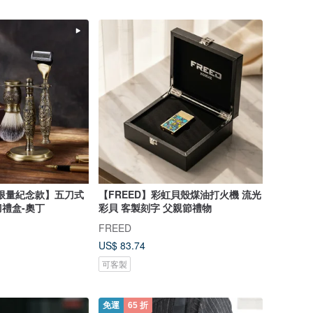
三限量紀念款】五刀式
【FREED】彩虹貝殼煤油打火機 流光
禮盒-奧丁
彩貝 客製刻字 父親節禮物
FREED
US$ 83.74
可客製
免運
65 折