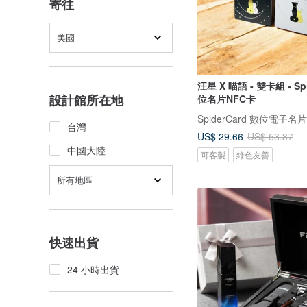
寄往
美國
汪星 X 喵語 - 雙卡組 - Spi
設計館所在地
位名片NFC卡
SpiderCard 數位電子名片
台灣
US$ 29.66
US$ 53.37
中國大陸
可客製
綠色友善
所有地區
快速出貨
24 小時出貨