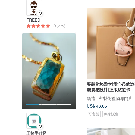
FREED
(1,272)
客製化悠遊卡|愛心吊飾造
屬質感設計|正版悠遊卡
頌禮 | 客製化禮物專門店
US$ 43.66
可客製
獨家販售
王榕手作陶