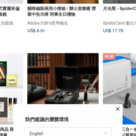
式寶麗來偏
貓咪磁吸兩用小燈箱 / 辦公室療癒 營
月光黑 - Spide
眼鏡
業中告示牌 同事生日禮物
藍光眼鏡
Adobe大師's哲學貓生
SpiderCard 
US$ 8.91
US$ 17.78
88 折
我們建議的瀏覽環境
星商品 限量福
【FREED】古銅系列尊爵四件組五刀
【客製化 三合一
 情趣
式刮鬍刀禮盒-極致黑 父親節
毛修鬍刀 父親節