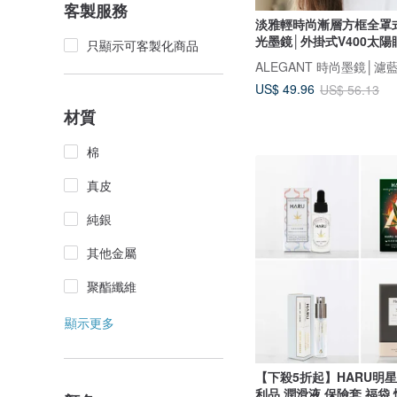
客製服務
淡雅輕時尚漸層方框全罩
光墨鏡│外掛式V400太陽
只顯示可客製化商品
ALEGANT 時尚墨鏡│濾
US$ 49.96
US$ 56.13
材質
棉
真皮
純銀
其他金屬
聚酯纖維
顯示更多
【下殺5折起】HARU明
利品 潤滑液 保險套 福袋