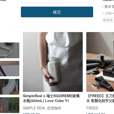
FREED
URBANER 奧本
確定
US$ 163.92
US$ 35.56
US$ 
可客製
可客製
獨家販售
SimpleReal x 瑞士SQUIREME玻璃
【FREED】五
水瓶(600mL) Love Cube Y1
木 客製化刻字父
SIMPLE REAL 想望咖啡
FREED