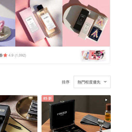
2
+
春
4.9
(1,092)
排序
熱門程度優先
85 折