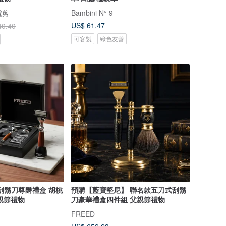
電剪
Bambini N° 9
US$ 61.47
40.40
可客製
綠色友善
刀刮鬍刀尊爵禮盒 胡桃
預購【藍寶堅尼】 聯名款五刀式刮鬍
親節禮物
刀豪華禮盒四件組 父親節禮物
FREED