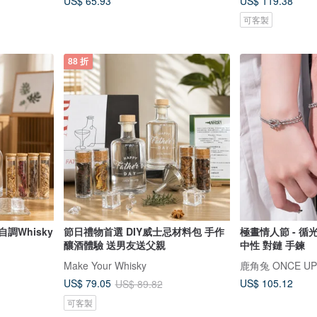
US$ 65.93
US$ 119.38
可客製
88 折
自調Whisky
節日禮物首選 DIY威士忌材料包 手作
極晝情人節 - 循光
釀酒體驗 送男友送父親
中性 對鏈 手鍊
Make Your Whisky
鹿角兔 ONCE UPO
US$ 105.12
US$ 79.05
US$ 89.82
可客製