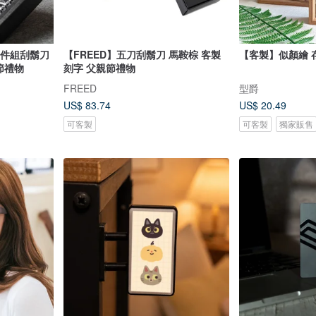
家四件組刮鬍刀
【FREED】五刀刮鬍刀 馬鞍棕 客製
【客製】似顏繪 
節禮物
刻字 父親節禮物
FREED
型爵
US$ 83.74
US$ 20.49
可客製
可客製
獨家販售