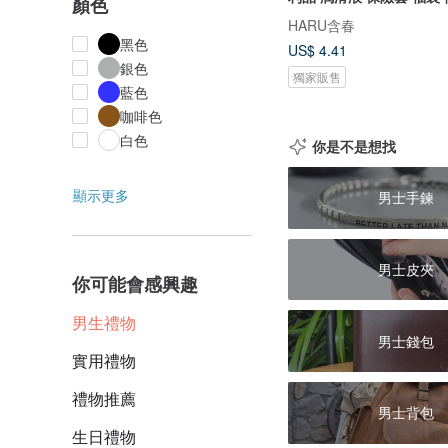
顏色
HARU含春
黑色
US$ 4.41
銀色
獨家販售
藍色
咖啡色
白色
你是不是想找
顯示更多
男士手鍊
男士皮夾
你可能會感興趣
男生禮物
男士錢包
實用禮物
禮物推薦
男士背包
生日禮物