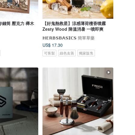
存錢筒 壓克力 櫸木
【好鬼熱救星】涼感薄荷檀香噴霧
Zesty Wood 降溫消暑 一噴即爽
𝗛𝗘𝗥𝗕𝗦𝗕𝗔𝗦𝗜𝗖𝗦 簡單草藥
US$ 17.30
可客製
綠色友善
獨家販售