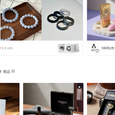
HARU含
5.0
(45)
物
” 商品