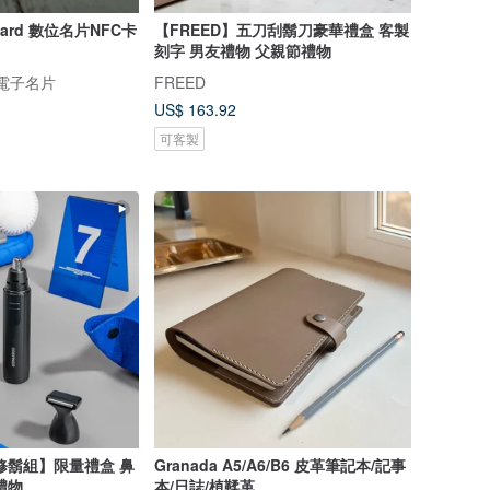
rCard 數位名片NFC卡
【FREED】五刀刮鬍刀豪華禮盒 客製
刻字 男友禮物 父親節禮物
數位電子名片
FREED
US$ 163.92
可客製
修鬍組】限量禮盒 鼻
Granada A5/A6/B6 皮革筆記本/記事
禮物
本/日誌/植鞣革