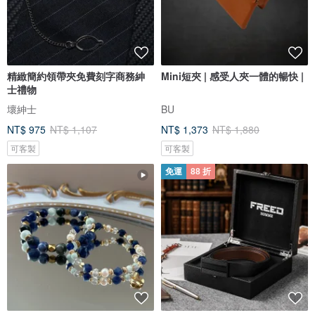
精緻簡約領帶夾免費刻字商務紳
Mini短夾 | 感受人夾一體的暢快 |
士禮物
壞紳士
BU
NT$ 975
NT$ 1,107
NT$ 1,373
NT$ 1,880
可客製
可客製
免運
88 折