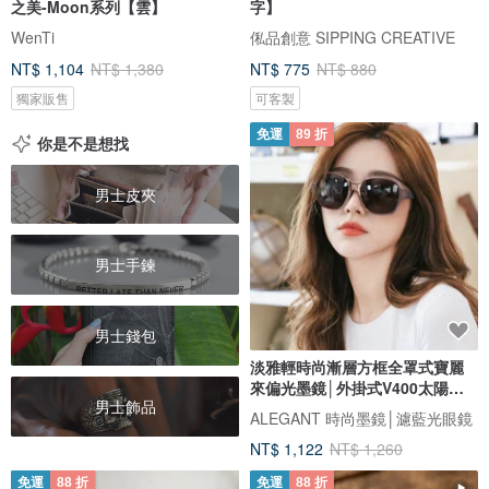
之美-Moon系列【雲】
字】
WenTi
俬品創意 SIPPING CREATIVE
NT$ 1,104
NT$ 1,380
NT$ 775
NT$ 880
獨家販售
可客製
免運
89 折
你是不是想找
男士皮夾
男士手鍊
男士錢包
淡雅輕時尚漸層方框全罩式寶麗
來偏光墨鏡│外掛式V400太陽眼
男士飾品
鏡
ALEGANT 時尚墨鏡│濾藍光眼鏡
NT$ 1,122
NT$ 1,260
免運
88 折
免運
88 折