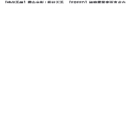
【情侶手鍊】霧中光影 | 藍紋石手
【FREED】極簡霧黑素面真皮自
鍊 情侶款 情人節手鍊
動皮帶 皮革 男友禮物
刺鳥 THORNBIRD JEWELRY
FREED
NT$ 1,380
NT$ 1,479
NT$ 1,680
可客製
推廣
4
+
simple triple 客製人像插畫
5.0