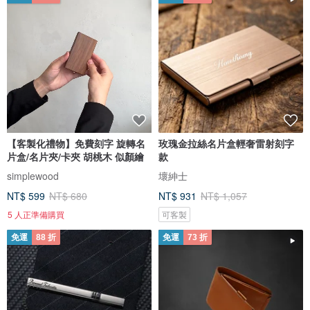
【客製化禮物】免費刻字 旋轉名
玫瑰金拉絲名片盒輕奢雷射刻字
片盒/名片夾/卡夾 胡桃木 似顏繪
款
simplewood
壞紳士
NT$ 599
NT$ 680
NT$ 931
NT$ 1,057
5 人正準備購買
可客製
免運
88 折
免運
73 折