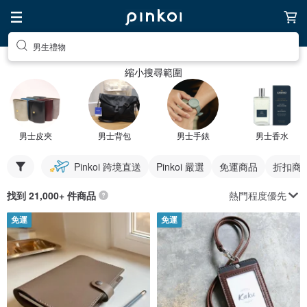
男生禮物
縮小搜尋範圍
男士皮夾
男士背包
男士手錶
男士香水
Pinkoi 跨境直送
Pinkoi 嚴選
免運商品
折扣商
熱門程度優先
找到 21,000+ 件商品
免運
免運