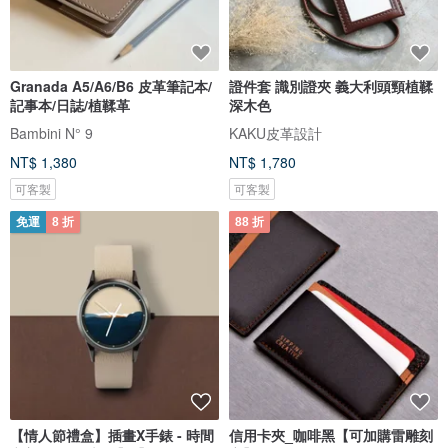
Granada A5/A6/B6 皮革筆記本/
證件套 識別證夾 義大利頭頸植鞣
記事本/日誌/植鞣革
深木色
Bambini N° 9
KAKU皮革設計
NT$ 1,380
NT$ 1,780
可客製
可客製
免運
8 折
88 折
【情人節禮盒】插畫X手錶 - 時間
信用卡夾_咖啡黑【可加購雷雕刻