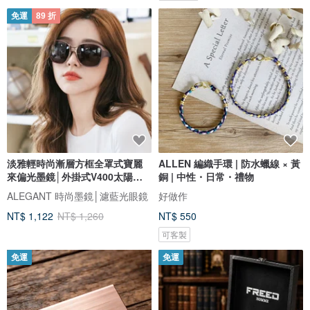
免運
89 折
淡雅輕時尚漸層方框全罩式寶麗
ALLEN 編織手環 | 防水蠟線 × 黃
來偏光墨鏡│外掛式V400太陽眼
銅 | 中性・日常・禮物
鏡
ALEGANT 時尚墨鏡│濾藍光眼鏡
好做作
NT$ 1,122
NT$ 1,260
NT$ 550
可客製
免運
免運