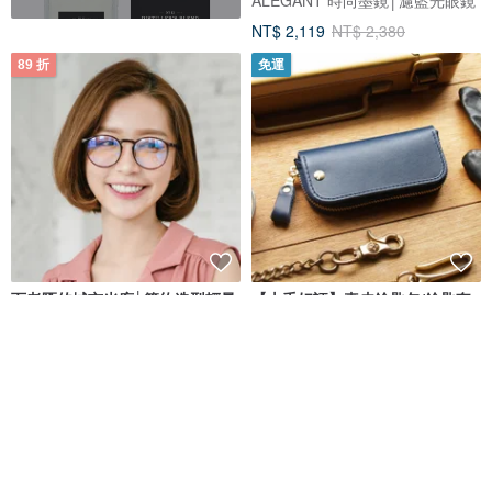
NT$ 2,119
NT$ 2,380
89 折
免運
百老匯的城市光廊│簡約造型輕量
【上千好評】真皮鑰匙包/鑰匙套
亮棕圓框UV400濾藍光眼鏡
(禮盒包裝/客製化刻字)
ALEGANT 時尚墨鏡│濾藍光眼鏡
休假中 | 維肯生活
NT$ 766
NT$ 860
NT$ 1,090
可客製
88 折