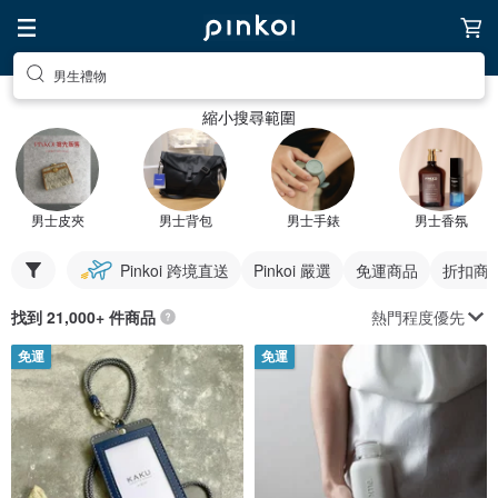
男生禮物
縮小搜尋範圍
男士皮夾
男士背包
男士手錶
男士香氛
Pinkoi 跨境直送
Pinkoi 嚴選
免運商品
折扣商
熱門程度優先
找到 21,000+ 件商品
免運
免運