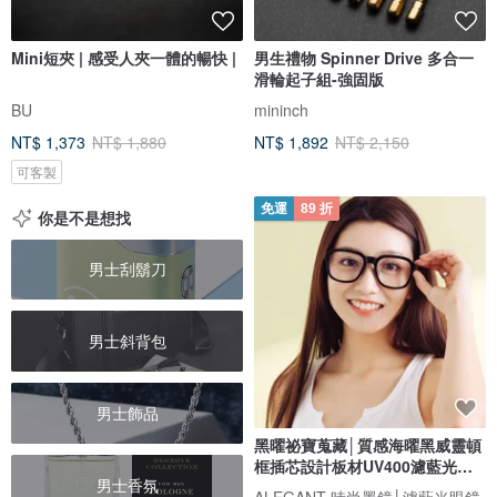
Mini短夾 | 感受人夾一體的暢快 |
男生禮物 Spinner Drive 多合一
滑輪起子組-強固版
BU
mininch
NT$ 1,373
NT$ 1,880
NT$ 1,892
NT$ 2,150
可客製
免運
89 折
你是不是想找
男士刮鬍刀
男士斜背包
男士飾品
黑曜祕寶蒐藏│質感海曜黑威靈頓
框插芯設計板材UV400濾藍光眼
男士香氛
鏡
ALEGANT 時尚墨鏡│濾藍光眼鏡