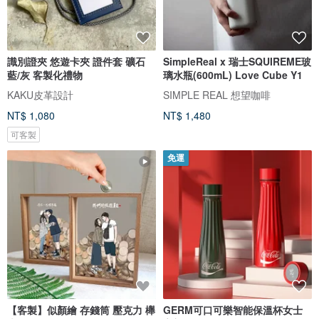
識別證夾 悠遊卡夾 證件套 礦石
SimpleReal x 瑞士SQUIREME玻
藍/灰 客製化禮物
璃水瓶(600mL) Love Cube Y1
KAKU皮革設計
SIMPLE REAL 想望咖啡
NT$ 1,080
NT$ 1,480
可客製
免運
【客製】似顏繪 存錢筒 壓克力 櫸
GERM可口可樂智能保溫杯女士