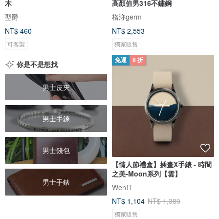
木
高顏值男316不鏽鋼
型爵
格沵germ
NT$ 460
NT$ 2,553
可客製
獨家販售
免運
8 折
你是不是想找
男士皮夾
男士手鍊
男士錢包
【情人節禮盒】插畫X手錶 - 時間
之美-Moon系列【雲】
男士手錶
WenTi
NT$ 1,104
NT$ 1,380
獨家販售