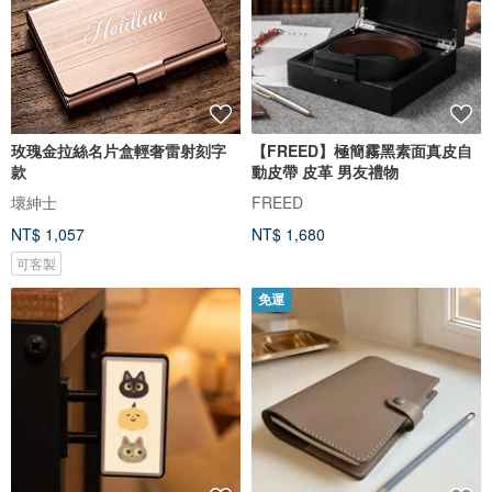
玫瑰金拉絲名片盒輕奢雷射刻字
【FREED】極簡霧黑素面真皮自
款
動皮帶 皮革 男友禮物
壞紳士
FREED
NT$ 1,057
NT$ 1,680
可客製
免運