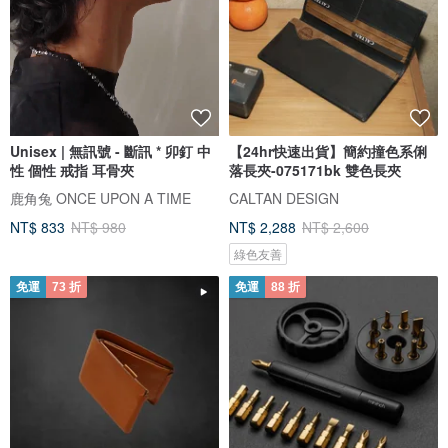
Unisex | 無訊號 - 斷訊 * 卯釘 中
【24hr快速出貨】簡約撞色系俐
性 個性 戒指 耳骨夾
落長夾-075171bk 雙色長夾
鹿角兔 ONCE UPON A TIME
CALTAN DESIGN
NT$ 833
NT$ 980
NT$ 2,288
NT$ 2,600
綠色友善
免運
73 折
免運
88 折