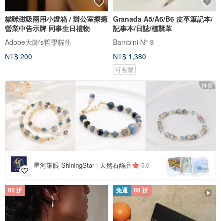
貓咪磁吸兩用小燈箱 / 辦公室療癒
Granada A5/A6/B6 皮革筆記本/
營業中告示牌 同事生日禮物
記事本/日誌/植鞣革
Adobe大師's哲學貓生
Bambini N° 9
NT$ 200
NT$ 1,380
可客製
推廣
星河耀眼 ShiningStar | 天然石飾品
5.0
85 折
免運
88 折